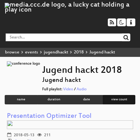
browse
events
jugendhackt
2018
Jugend hackt
Jugend hackt 2018
Jugend hackt
Full playlist:
Video
/
Audio
name
duration
date
view count
Presentation Optimizer Tool
2018-05-13
211