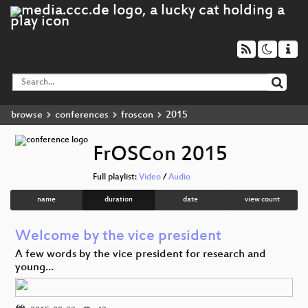
browse
conferences
froscon
2015
FrOSCon 2015
Full playlist:
Video
/
Audio
name
duration
date
view count
Welcome by the vice president
A few words by the vice president for research and
young…