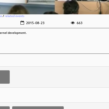
io
/
related events
2015-08-23
663
 kernel development.