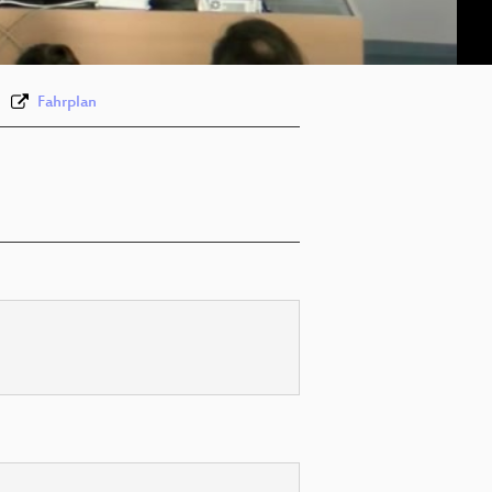
eng 576p (webm)
Fahrplan