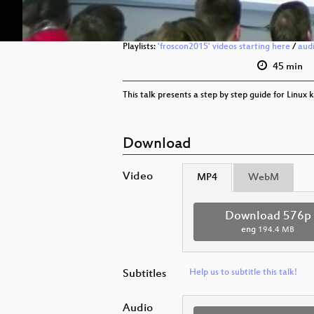
Playlists:
'froscon2015' videos starting here
/
aud
45 min
This talk presents a step by step guide for Linux
Download
Video
MP4
WebM
Download 576p
eng
194.4 MB
Subtitles
Help us to subtitle this talk!
Audio