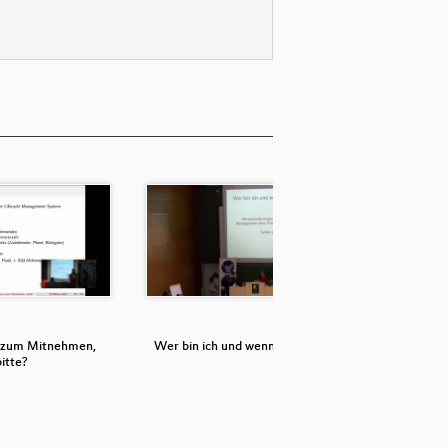
x zum Mitnehmen,
Wer bin ich und wenn ja wie viele
Bui
itte?