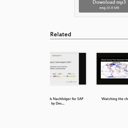
Download mp3
eng
20.8 MB
Related
ard
kivitendo als Nachfolger für SAP
Watching the ch
by Des…