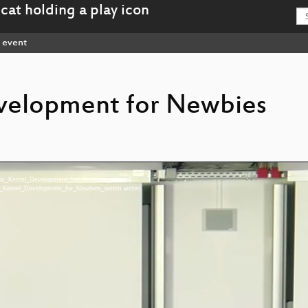
event
evelopment for Newbies
Linux_Kernel_Development_for_Newbies_sd.mp4
inux_Kernel_Development_for_Newbies_webm.webm