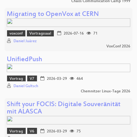
Chaos Communication Camp 1999
Migrating to OpenVox at CERN
voxconf
Vortragssaal
2026-07-16
71
Daniel Juárez
VoxConf 2026
UnifiedPush
Vortrag
V7
2026-03-29
464
Daniel Gultsch
Chemnitzer Linux-Tage 2026
Shift your FOCIS: Digitale Souveränität
mit ALASCA
Vortrag
V6
2026-03-29
75