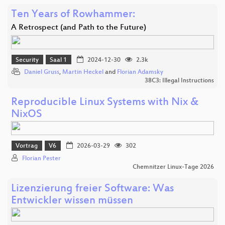
Ten Years of Rowhammer:
A Retrospect (and Path to the Future)
Security
Saal 1
2024-12-30
2.3k
Daniel Gruss
,
Martin Heckel
and
Florian Adamsky
38C3: Illegal Instructions
Reproducible Linux Systems with Nix &
NixOS
Vortrag
V6
2026-03-29
302
Florian Pester
Chemnitzer Linux-Tage 2026
Lizenzierung freier Software: Was
Entwickler wissen müssen