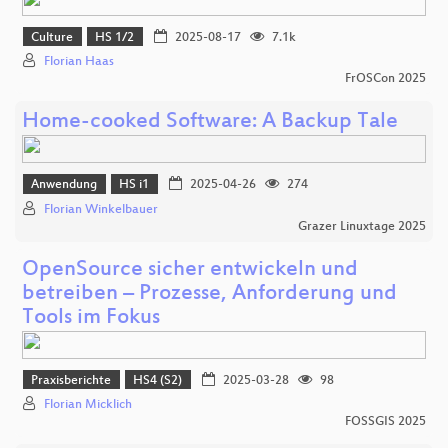
Culture
HS 1/2
2025-08-17
7.1k
Florian Haas
FrOSCon 2025
Home-cooked Software: A Backup Tale
Anwendung
HS i1
2025-04-26
274
Florian Winkelbauer
Grazer Linuxtage 2025
OpenSource sicher entwickeln und
betreiben – Prozesse, Anforderung und
Tools im Fokus
Praxisberichte
HS4 (S2)
2025-03-28
98
Florian Micklich
FOSSGIS 2025