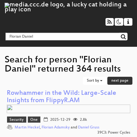
Search for person "Florian
Daniel" returned 364 results
Sort by
next page
Rowhammer in the Wild: Large-Scale
Insights from FlippyR.AM
Security
One
2025-12-29
2.8k
Martin Heckel
,
Florian Adamsky
and
Daniel Gruss
39C3: Power Cycles