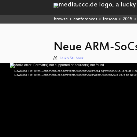
browse
conferences
froscon
2015
Neue ARM-SoCs 
Heiko Stübner
Media error: Format(s) not supported or source(s) not found
Video
Player
Download File: https://cdn.media.ccc.de/events/froscon/2015/h264-hq/froscon2015-1676-de
Download File: https://cdn.media.ccc.de/events/froscon/2015/webm/froscon2015-1676-de-