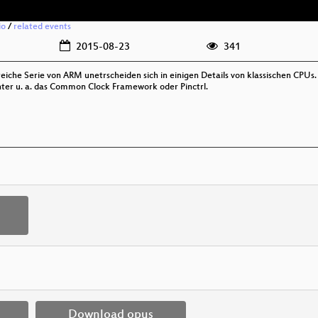
io
/
related events
2015-08-23
341
eiche Serie von ARM unetrscheiden sich in einigen Details von klassischen CPUs. 
ter u. a. das Common Clock Framework oder Pinctrl.
Download opus