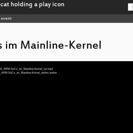
event
im Mainline-Kernel
-Neue_ARM-SoCs_im_Mainline-Kernel_sd.mp4
Neue_ARM-SoCs_im_Mainline-Kernel_webm.webm