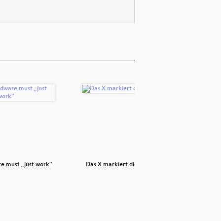
 must „just work“
Das X markiert die Stelle!
Private 