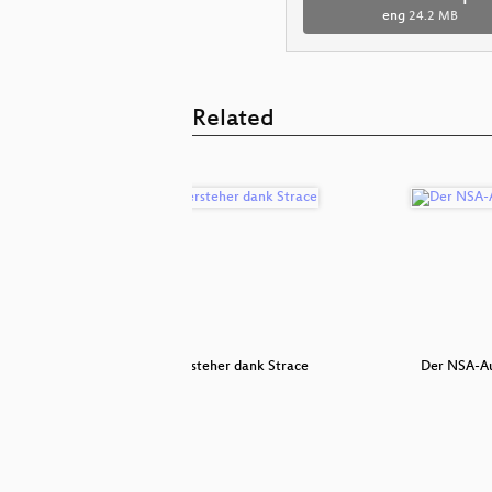
eng
24.2 MB
Related
 evolution
Bash-Versteher dank Strace
Der NSA-Au