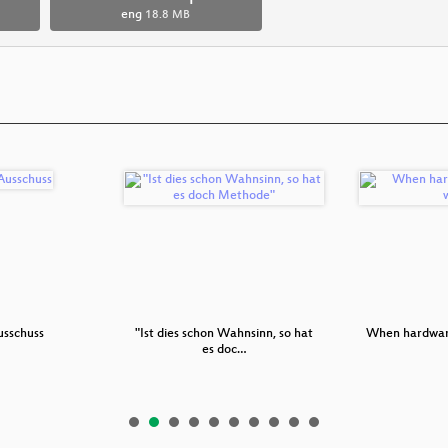
eng
18.8 MB
sschuss
"Ist dies schon Wahnsinn, so hat
When hardware
es doc…