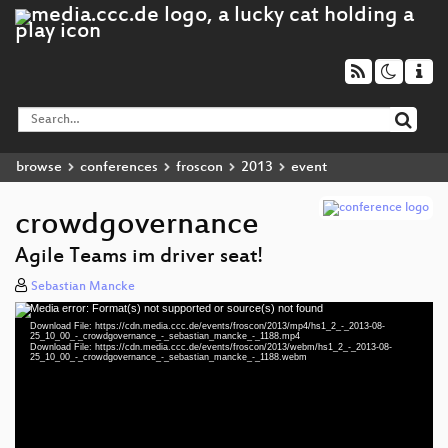
browse
conferences
froscon
2013
event
crowdgovernance
Agile Teams im driver seat!
Sebastian Mancke
Media error: Format(s) not supported or source(s) not found
Video
Download File: https://cdn.media.ccc.de/events/froscon/2013/mp4/hs1_2_-_2013-08-
Player
25_10_00_-_crowdgovernance_-_sebastian_mancke_-_1188.mp4
Download File: https://cdn.media.ccc.de/events/froscon/2013/webm/hs1_2_-_2013-08-
25_10_00_-_crowdgovernance_-_sebastian_mancke_-_1188.webm