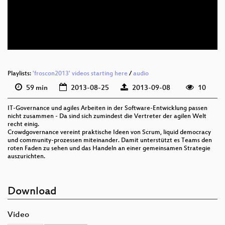
eng 360p (mp4)
eng 360p (webm)
Playlists:
'froscon2013' videos starting here
/
audio
59 min
2013-08-25
2013-09-08
10
IT-Governance und agiles Arbeiten in der Software-Entwicklung passen
nicht zusammen - Da sind sich zumindest die Vertreter der agilen Welt
recht einig.
Crowdgovernance vereint praktische Ideen von Scrum, liquid democracy
und community-prozessen miteinander. Damit unterstützt es Teams den
roten Faden zu sehen und das Handeln an einer gemeinsamen Strategie
auszurichten.
Download
Video