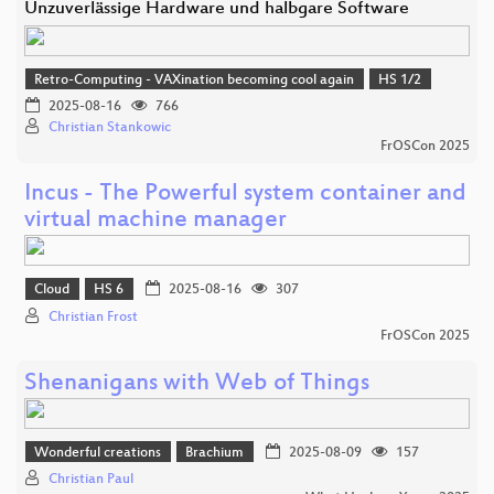
Unzuverlässige Hardware und halbgare Software
Retro-Computing - VAXination becoming cool again
HS 1/2
2025-08-16
766
Christian Stankowic
FrOSCon 2025
Incus - The Powerful system container and
virtual machine manager
Cloud
HS 6
2025-08-16
307
Christian Frost
FrOSCon 2025
Shenanigans with Web of Things
Wonderful creations
Brachium
2025-08-09
157
Christian Paul