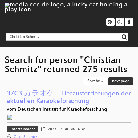
Search for person "Christian
Schmitz" returned 275 results
Sort by
next page
37C3 カラオケ – Herausforderungen der
aktuellen Karaokeforschung
vom Deutschen Institut für Karaokeforschung
Entertainment
2023-12-30
4.3k
Gitte Schmitz