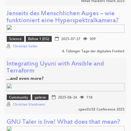
What Hackers Yearn 2025
Jenseits des Menschlichen Auges – wie
funktioniert eine Hyperspektralkamera?
Science
Bühne 1 (EG)
2025-07-27
309
Christian Seiler
4. Tübinger Tage der digitalen Freiheit
Integrating Uyuni with Ansible and
Terraform
...and even more?
Community
galerie
2025-06-26
118
Christian Stankowic
openSUSE Conference 2025
GNU Taler is live! What does that mean?