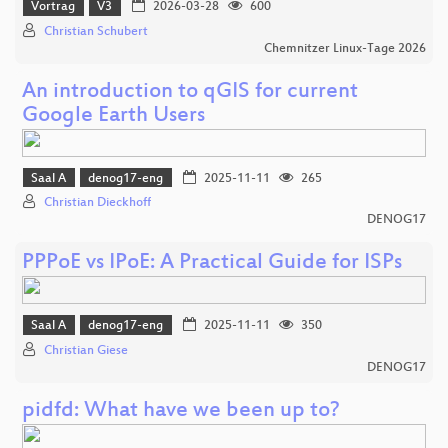
Vortrag
V3
2026-03-28
600
Christian Schubert
Chemnitzer Linux-Tage 2026
An introduction to qGIS for current
Google Earth Users
Saal A
denog17-eng
2025-11-11
265
Christian Dieckhoff
DENOG17
PPPoE vs IPoE: A Practical Guide for ISPs
Saal A
denog17-eng
2025-11-11
350
Christian Giese
DENOG17
pidfd: What have we been up to?