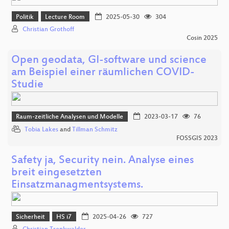
Politik
Lecture Room
2025-05-30
304
Christian Grothoff
Cosin 2025
Open geodata, GI-software und science
am Beispiel einer räumlichen COVID-
Studie
Raum-zeitliche Analysen und Modelle
2023-03-17
76
Tobia Lakes
and
Tillman Schmitz
FOSSGIS 2023
Safety ja, Security nein. Analyse eines
breit eingesetzten
Einsatzmanagmentsystems.
Sicherheit
HS i7
2025-04-26
727