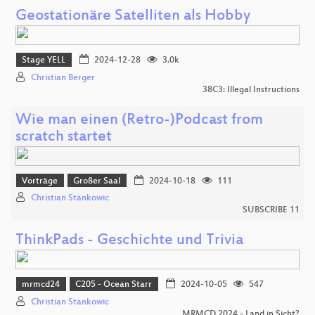
Geostationäre Satelliten als Hobby
Stage YELL
2024-12-28
3.0k
Christian Berger
38C3: Illegal Instructions
Wie man einen (Retro-)Podcast from
scratch startet
Vorträge
Großer Saal
2024-10-18
111
Christian Stankowic
SUBSCRIBE 11
ThinkPads - Geschichte und Trivia
mrmcd24
C205 - Ocean Starr
2024-10-05
547
Christian Stankowic
MRMCD 2024 - Land in Sicht?