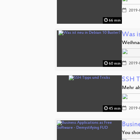
2019-
66 min
Was i
Weihna
2019-
60 min
SSH T
Mehr al
2019-
45 min
Busin
You sho