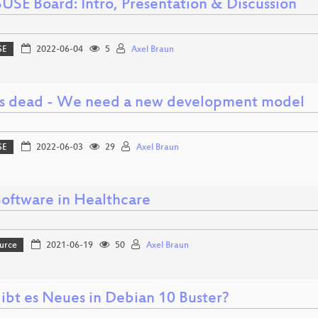
USE Board: Intro, Presentation & Discussion
SE
2022-06-04
5
Axel Braun
is dead - We need a new development model
SE
2022-06-03
29
Axel Braun
Software in Healthcare
urce
2021-06-19
50
Axel Braun
ibt es Neues in Debian 10 Buster?