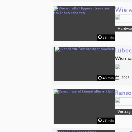
Wie w
Hardwa
38 min
Lübec
Wie mac
2023-
48 min
Ransom
Vortrag
59 min