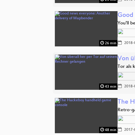
25 min
Good 
You'll b
2018-
26 min
Von ü
Tor als
2018-
43 min
The H
Retro-g
2017-
48 min