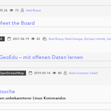
05-26
73
Axel Braun
 Meet the Board
SE
2021-06-19
82
Axel Braun
,
Neal Gompa
,
Gertjan Lettink
,
Si
eoEdu – mit offenen Daten lernen
OpenStreeetMap
2019-03-14
80
Axel Lorenzen-Zabel
zsuche
en unbekannterer Linux-Kommandos