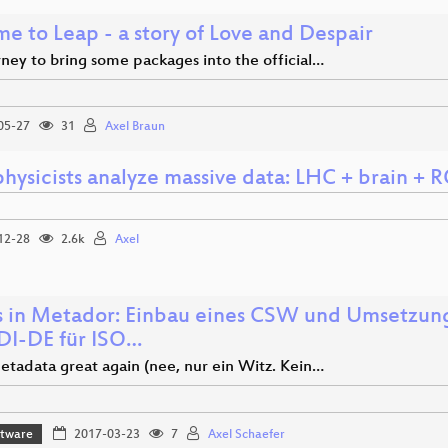
e to Leap - a story of Love and Despair
ney to bring some packages into the official…
05-27
31
Axel Braun
hysicists analyze massive data: LHC + brain +
12-28
2.6k
Axel
 in Metador: Einbau eines CSW und Umsetzu
DI-DE für ISO…
tadata great again (nee, nur ein Witz. Kein…
ftware
2017-03-23
7
Axel Schaefer