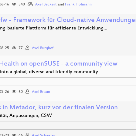
06-16
340
Axel Beckert
and
Frank Hofmann
fw - Framework für Cloud-native Anwendunge
ng-basierte Plattform für effiziente Entwicklung…
08-25
77
Axel Burghof
ealth on openSUSE - a community view
 into a global, diverse and friendly community
05-26
60
Axel Braun
 in Metador, kurz vor der finalen Version
tät, Anpassungen, CSW
03-23
46
Axel Schaefer