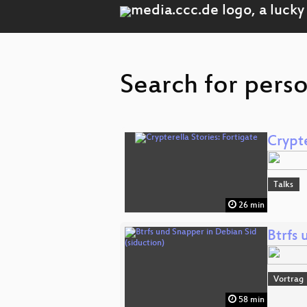
Search for perso
Crypte
Talks
26 min
Btrfs 
Vortrag
58 min