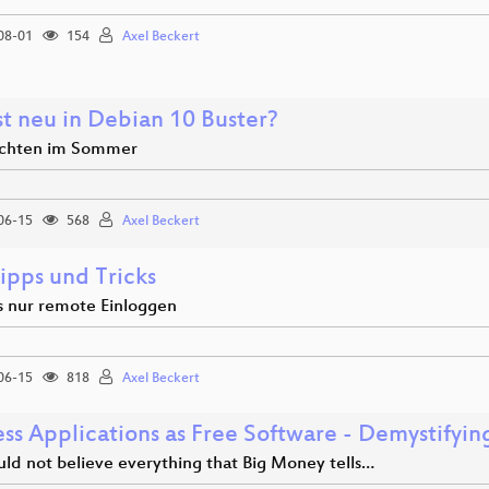
08-01
154
Axel Beckert
st neu in Debian 10 Buster?
chten im Sommer
06-15
568
Axel Beckert
ipps und Tricks
s nur remote Einloggen
06-15
818
Axel Beckert
ess Applications as Free Software - Demystifyi
uld not believe everything that Big Money tells…