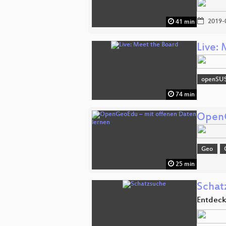
2019-
41 min
Live:
openSU
74 min
OpenG
Geo
25 min
Schat
Entdeck