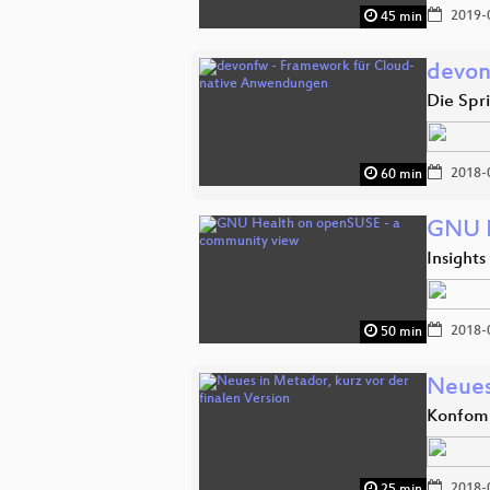
2019-
45 min
devon
Die Spri
2018-
60 min
GNU H
Insights
2018-
50 min
Neues
Konfomi
2018-