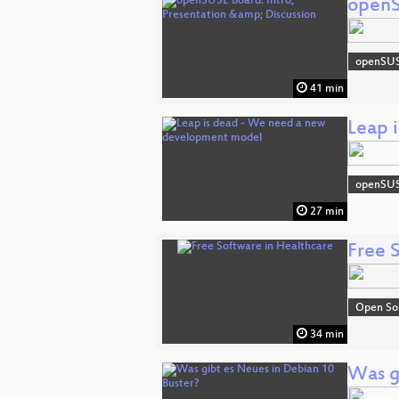
openS
openSU
41 min
Leap 
openSU
27 min
Free 
Open So
34 min
Was g