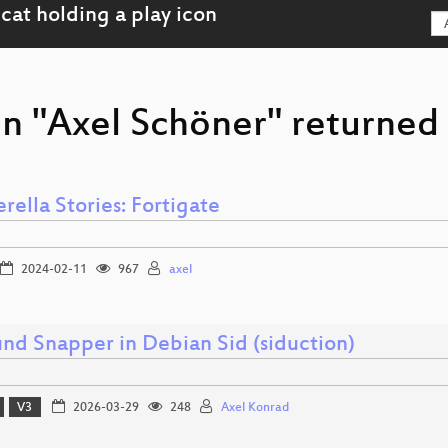
n "Axel Schöner" returned 
rella Stories: Fortigate
2024-02-11
967
axel
und Snapper in Debian Sid (siduction)
V3
2026-03-29
248
Axel Konrad