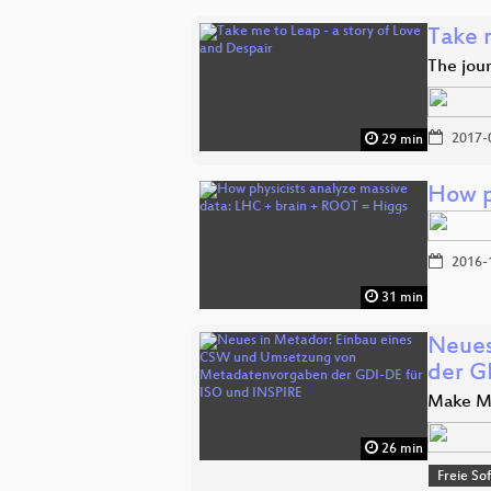
Take m
The jour
2017-
29 min
How p
2016-
31 min
Neues
der G
Make Me
26 min
Freie So