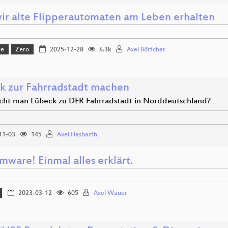
ir alte Flipperautomaten am Leben erhalten
re
Zero
2025-12-28
6.3k
Axel Böttcher
k zur Fahrradstadt machen
ht man Lübeck zu DER Fahrradstadt in Norddeutschland?
11-03
145
Axel Flasbarth
ware! Einmal alles erklärt.
2023-03-12
605
Axel Wauer