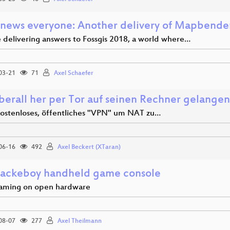
news everyone: Another delivery of Mapbende
e delivering answers to Fossgis 2018, a world where…
03-21
71
Axel Schaefer
berall her per Tor auf seinen Rechner gelangen
 kostenloses, öffentliches "VPN" um NAT zu…
06-16
492
Axel Beckert (XTaran)
ackeboy handheld game console
aming on open hardware
08-07
277
Axel Theilmann