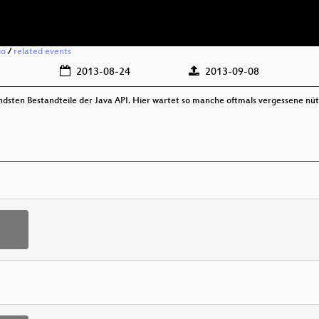
io
/
related events
2013-08-24
2013-09-08
ndsten Bestandteile der Java API. Hier wartet so manche oftmals vergessene nütz