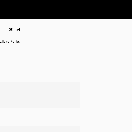
eng 360p (webm)
54
liche Perle.