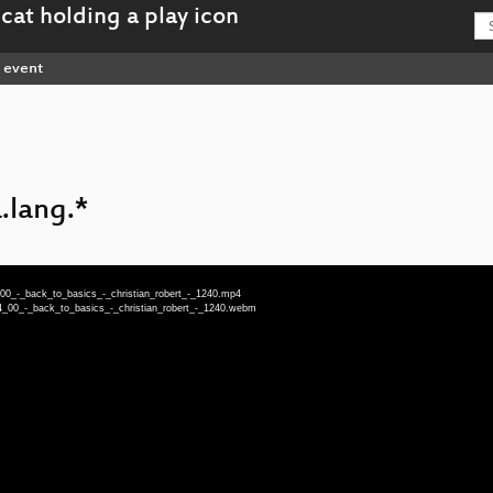
event
.lang.*
_00_-_back_to_basics_-_christian_robert_-_1240.mp4
4_00_-_back_to_basics_-_christian_robert_-_1240.webm