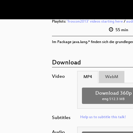
Playlists:
'froscon2013' videos starting here
/
aud
55 min
Im Package java.lang.* finden sich die grundlege
Download
Video
MP4
WebM
Download 360p
eng
512.3 MB
Subtitles
Help us to subtitle this talk!
Audio