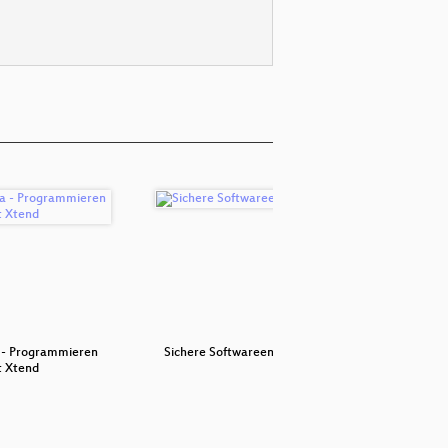
a - Programmieren
Sichere Softwareentwicklung
Java Mem
t Xtend