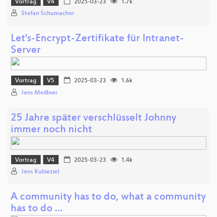
Vortrag
V4
2025-03-23
1.7k
Stefan Schumacher
Let's-Encrypt-Zertifikate für Intranet-
Server
Vortrag
V5
2025-03-23
1.6k
Jens Meißner
25 Jahre später verschlüsselt Johnny
immer noch nicht
Vortrag
V4
2025-03-23
1.4k
Jens Kubieziel
A community has to do, what a community
has to do …