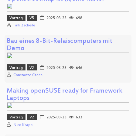
Vortrag
V5
2025-03-23
698
Falk Zscheile
Bau eines 8-Bit-Relaiscomputers mit
Demo
Vortrag
V2
2025-03-23
646
Constanze Czech
Making openSUSE ready for Framework
Laptops
Vortrag
V2
2025-03-23
633
Nico Krapp