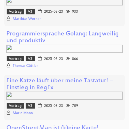
Vortrag
V3
2025-03-23
933
Matthias Werner
Programmiersprache Golang: Langweilig
und produktiv
Vortrag
V3
2025-03-23
866
Thomas Güttler
Eine Katze läuft über meine Tastatur! –
Einstieg in RegEx
Vortrag
V3
2025-03-23
709
Marie Mann
OpenStreetMap ist (k)eine Karte!