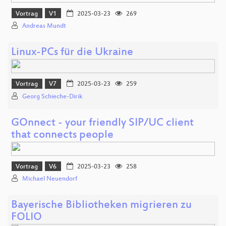
Vortrag
V1
2025-03-23
269
Andreas Mundt
Linux-PCs für die Ukraine
Vortrag
V7
2025-03-23
259
Georg Schieche-Dirik
GOnnect - your friendly SIP/UC client
that connects people
Vortrag
V6
2025-03-23
258
Michael Neuendorf
Bayerische Bibliotheken migrieren zu
FOLIO