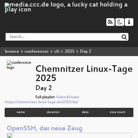
browse
conferences
clt
2025
Day 2
Chemnitzer Linux-Tage
2025
Day 2
Full playlist:
Video
/
Audio
https://chemnitzer.linux-tage.de/2025/de/
name
duration
date
view count
OpenSSH, das neue Zeug