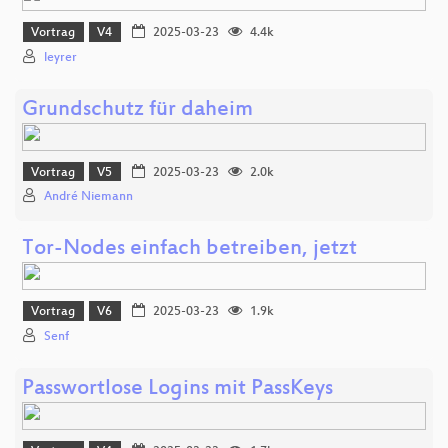
Vortrag
V4
2025-03-23
4.4k
leyrer
Grundschutz für daheim
Vortrag
V5
2025-03-23
2.0k
André Niemann
Tor-Nodes einfach betreiben, jetzt
Vortrag
V6
2025-03-23
1.9k
Senf
Passwortlose Logins mit PassKeys