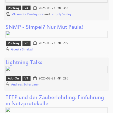
Vortrag
V4
2025-03-23
355
Alexander Pozdnyshev
and
Gergely Szalay
SNMP - Simpel? Nur Mut Paula!
Vortrag
V6
2025-03-23
299
Goesta Smekal
Lightning Talks
Add-On
V1
2025-03-23
285
Andreas Scherbaum
TFTP und der Zauberlehrling: Einführung
in Netzprotokolle