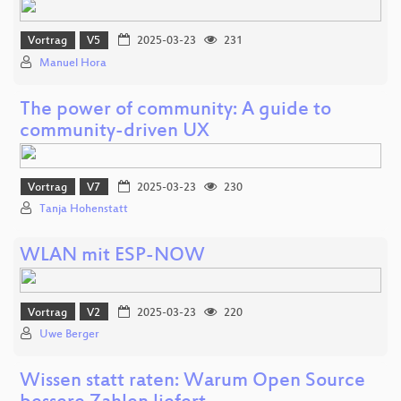
Vortrag
V5
2025-03-23
231
Manuel Hora
The power of community: A guide to
community-driven UX
Vortrag
V7
2025-03-23
230
Tanja Hohenstatt
WLAN mit ESP-NOW
Vortrag
V2
2025-03-23
220
Uwe Berger
Wissen statt raten: Warum Open Source