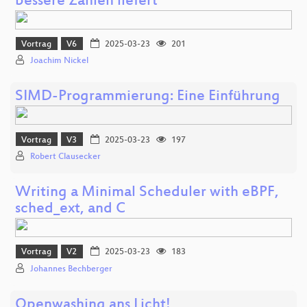
bessere Zahlen liefert
Vortrag
V6
2025-03-23
201
Joachim Nickel
SIMD-Programmierung: Eine Einführung
Vortrag
V3
2025-03-23
197
Robert Clausecker
Writing a Minimal Scheduler with eBPF,
sched_ext, and C
Vortrag
V2
2025-03-23
183
Johannes Bechberger
Openwashing ans Licht!