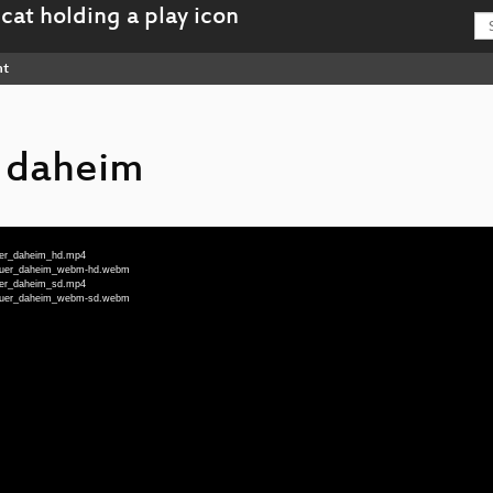
nt
r daheim
fuer_daheim_hd.mp4
z_fuer_daheim_webm-hd.webm
fuer_daheim_sd.mp4
z_fuer_daheim_webm-sd.webm