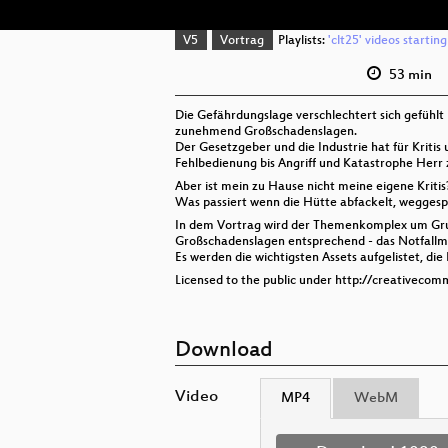
V5
Vortrag
Playlists:
'clt25' videos startin
53 min
Die Gefährdungslage verschlechtert sich gefühlt
zunehmend Großschadenslagen.
Der Gesetzgeber und die Industrie hat für Krit
Fehlbedienung bis Angriff und Katastrophe Herr
Aber ist mein zu Hause nicht meine eigene Kritis
Was passiert wenn die Hütte abfackelt, weggesp
In dem Vortrag wird der Themenkomplex um Grund
Großschadenslagen entsprechend - das Notfall
Es werden die wichtigsten Assets aufgelistet, d
Licensed to the public under http://creativecom
Download
Video
MP4
WebM