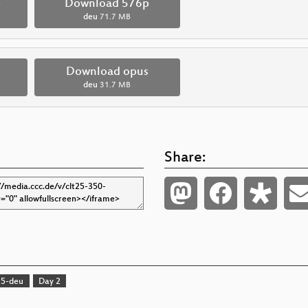
p
Download 576p
deu
71.7 MB
Download opus
deu
31.7 MB
Share:
25-deu
Day 2