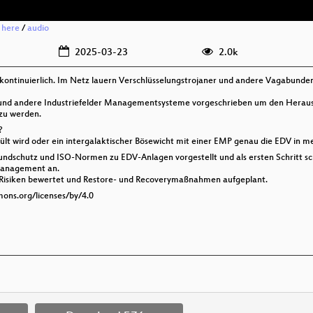
g here
/
audio
2025-03-23
2.0k
 kontinuierlich. Im Netz lauern Verschlüsselungstrojaner und andere Vagabunden
is und andere Industriefelder Managementsysteme vorgeschrieben um den Herau
 zu werden.
?
ült wird oder ein intergalaktischer Bösewicht mit einer EMP genau die EDV in 
schutz und ISO-Normen zu EDV-Anlagen vorgestellt und als ersten Schritt sch
management an.
ie Risiken bewertet und Restore- und Recoverymaßnahmen aufgeplant.
mons.org/licenses/by/4.0