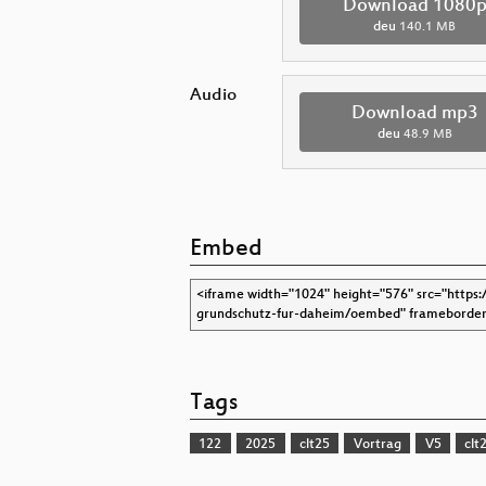
Download 1080
deu
140.1 MB
Audio
Download mp3
deu
48.9 MB
Embed
Tags
122
2025
clt25
Vortrag
V5
clt