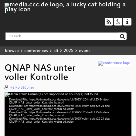
browse
conferences
clt
2025
event
QNAP NAS unter
voller Kontrolle
Heiko Stübner
Media error: Format(s) not supported or source(s) not found
Video
Download File: https://cdn.media.ccc.de/events/clt/2025/h264-hd/clt25-24-deu-
Player
QNAP_NAS_unter_voller_Kontrolle_hd.mp4
Download File: https://cdn.media.ccc.de/events/clt/2025/webm-hd/clt25-24-deu-
QNAP_NAS_unter_voller_Kontrolle_webm-hd.webm
Download File: https://cdn.media.ccc.de/events/clt/2025/h264-sd/clt25-24-deu-
QNAP_NAS_unter_voller_Kontrolle_sd.mp4
Download File: https://cdn.media.ccc.de/events/clt/2025/webm-sd/clt25-24-deu-
deu 1080p (mp4)
QNAP_NAS_unter_voller_Kontrolle_webm-sd.webm
deu 1080p (webm)