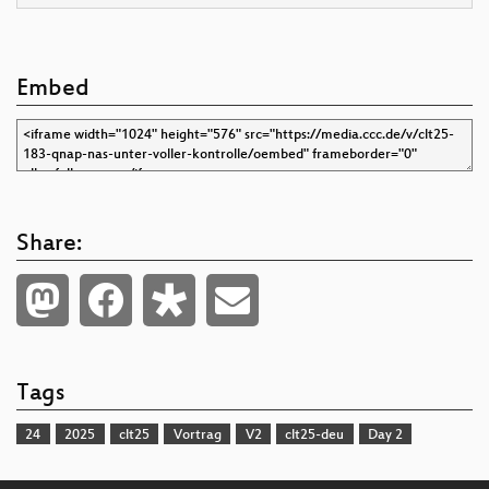
Embed
Share:
Tags
24
2025
clt25
Vortrag
V2
clt25-deu
Day 2