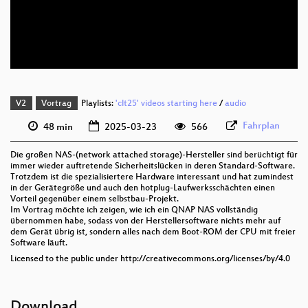
deu 576p (mp4)
deu 576p (webm)
V2
Vortrag
Playlists:
'clt25' videos starting here
/
audio
Fahrplan
48 min
2025-03-23
566
Die großen NAS-(network attached storage)-Hersteller sind berüchtigt für
immer wieder auftretende Sicherheitslücken in deren Standard-Software.
Trotzdem ist die spezialisiertere Hardware interessant und hat zumindest
in der Gerätegröße und auch den hotplug-Laufwerksschächten einen
Vorteil gegenüber einem selbstbau-Projekt.
Im Vortrag möchte ich zeigen, wie ich ein QNAP NAS vollständig
übernommen habe, sodass von der Herstellersoftware nichts mehr auf
dem Gerät übrig ist, sondern alles nach dem Boot-ROM der CPU mit freier
Software läuft.
Licensed to the public under http://creativecommons.org/licenses/by/4.0
Download