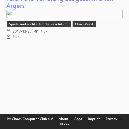
Ärgers
Spiele sind wichtig für die Revolution!
ChaosWest
2019-12-29
1.5k
Piko
by
Chaos Computer Club e.V
––
About
––
Apps
––
Imprint
––
Privacy
––
c3voc