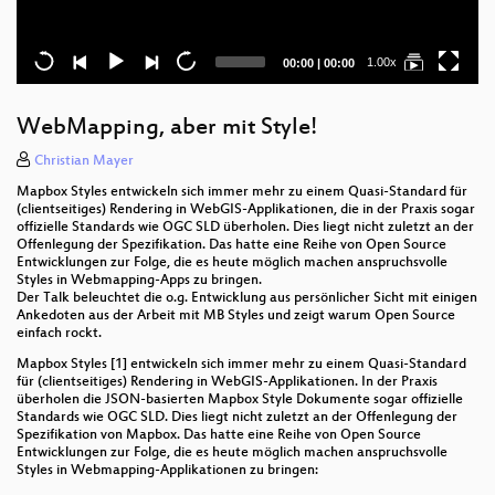
Current
Total
1.00x
00:00
|
00:00
time
duration
WebMapping, aber mit Style!
Christian Mayer
Mapbox Styles entwickeln sich immer mehr zu einem Quasi-Standard für
(clientseitiges) Rendering in WebGIS-Applikationen, die in der Praxis sogar
offizielle Standards wie OGC SLD überholen. Dies liegt nicht zuletzt an der
Offenlegung der Spezifikation. Das hatte eine Reihe von Open Source
Entwicklungen zur Folge, die es heute möglich machen anspruchsvolle
Styles in Webmapping-Apps zu bringen.
Der Talk beleuchtet die o.g. Entwicklung aus persönlicher Sicht mit einigen
Ankedoten aus der Arbeit mit MB Styles und zeigt warum Open Source
einfach rockt.
Mapbox Styles [1] entwickeln sich immer mehr zu einem Quasi-Standard
für (clientseitiges) Rendering in WebGIS-Applikationen. In der Praxis
überholen die JSON-basierten Mapbox Style Dokumente sogar offizielle
Standards wie OGC SLD. Dies liegt nicht zuletzt an der Offenlegung der
Spezifikation von Mapbox. Das hatte eine Reihe von Open Source
Entwicklungen zur Folge, die es heute möglich machen anspruchsvolle
Styles in Webmapping-Applikationen zu bringen: