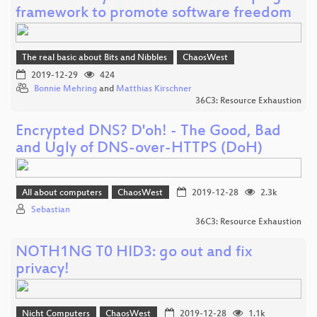
framework to promote software freedom
The real basic about Bits and Nibbles
ChaosWest
2019-12-29
424
Bonnie Mehring
and
Matthias Kirschner
36C3: Resource Exhaustion
Encrypted DNS? D'oh! - The Good, Bad
and Ugly of DNS-over-HTTPS (DoH)
All about computers
ChaosWest
2019-12-28
2.3k
Sebastian
36C3: Resource Exhaustion
NOTH1NG T0 HID3: go out and fix
privacy!
Nicht Computers
ChaosWest
2019-12-28
1.1k