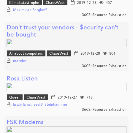
Klimakatastrophe
ChaosWest
2019-12-28
457
Maximilian Berghoff
36C3: Resource Exhaustion
Don't trust your vendors - $ecurity can't
be bought
All about computers
ChaosWest
2019-12-28
801
marides
36C3: Resource Exhaustion
Rosa Listen
Queer
ChaosWest
2019-12-27
718
Erwin Ernst 'eest9' Steinhammer
36C3: Resource Exhaustion
FSK Modems