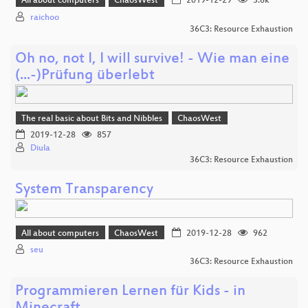
All about computers
ChaosWest
2019-12-29
3.6k
raichoo
36C3: Resource Exhaustion
Oh no, not I, I will survive! - Wie man eine
(...-)Prüfung überlebt
The real basic about Bits and Nibbles
ChaosWest
2019-12-28
857
Diula
36C3: Resource Exhaustion
System Transparency
All about computers
ChaosWest
2019-12-28
962
seu
36C3: Resource Exhaustion
Programmieren Lernen für Kids - in