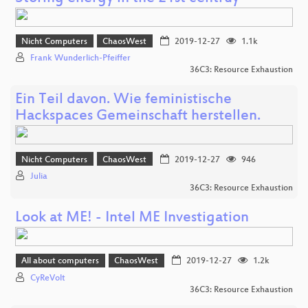
Nicht Computers
ChaosWest
2019-12-27
1.1k
Frank Wunderlich-Pfeiffer
36C3: Resource Exhaustion
Ein Teil davon. Wie feministische
Hackspaces Gemeinschaft herstellen.
Nicht Computers
ChaosWest
2019-12-27
946
Julia
36C3: Resource Exhaustion
Look at ME! - Intel ME Investigation
All about computers
ChaosWest
2019-12-27
1.2k
CyReVolt
36C3: Resource Exhaustion