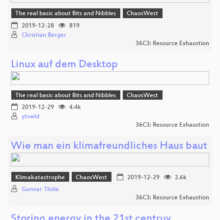
The real basic about Bits and Nibbles
ChaosWest
2019-12-28
819
Christian Berger
36C3: Resource Exhaustion
Linux auf dem Desktop
The real basic about Bits and Nibbles
ChaosWest
2019-12-29
4.4k
ytvwld
36C3: Resource Exhaustion
Wie man ein klimafreundliches Haus baut
Klimakatastrophe
ChaosWest
2019-12-29
2.6k
Gunnar Thöle
36C3: Resource Exhaustion
Storing energy in the 21st centruy