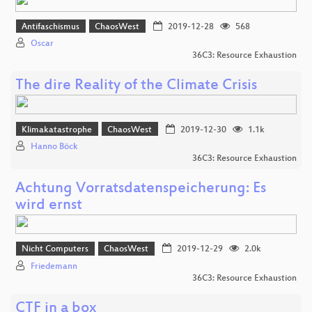
Antifaschismus
ChaosWest
2019-12-28
568
Oscar
36C3: Resource Exhaustion
The dire Reality of the Climate Crisis
Klimakatastrophe
ChaosWest
2019-12-30
1.1k
Hanno Böck
36C3: Resource Exhaustion
Achtung Vorratsdatenspeicherung: Es
wird ernst
Nicht Computers
ChaosWest
2019-12-29
2.0k
Friedemann
36C3: Resource Exhaustion
CTF in a box