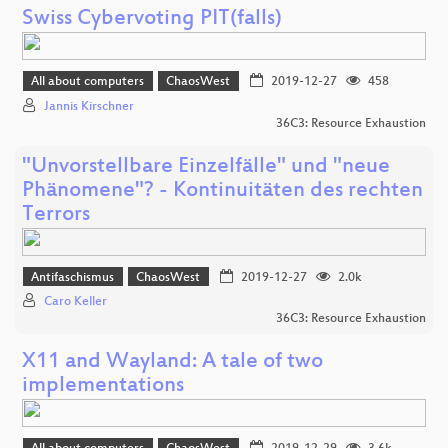
Swiss Cybervoting PIT(falls)
All about computers
ChaosWest
2019-12-27
458
Jannis Kirschner
36C3: Resource Exhaustion
"Unvorstellbare Einzelfälle" und "neue
Phänomene"? - Kontinuitäten des rechten
Terrors
Antifaschismus
ChaosWest
2019-12-27
2.0k
Caro Keller
36C3: Resource Exhaustion
X11 and Wayland: A tale of two
implementations