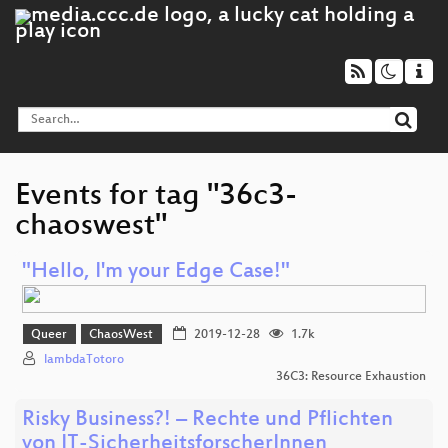
Events for tag "36c3-
chaoswest"
"Hello, I'm your Edge Case!"
Queer
ChaosWest
2019-12-28
1.7k
lambdaTotoro
36C3: Resource Exhaustion
Risky Business?! – Rechte und Pflichten
von IT-SicherheitsforscherInnen