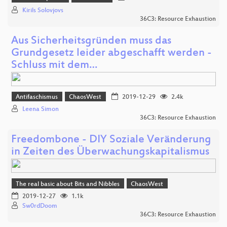
Kirils Solovjovs
36C3: Resource Exhaustion
Aus Sicherheitsgründen muss das
Grundgesetz leider abgeschafft werden -
Schluss mit dem…
Antifaschismus
ChaosWest
2019-12-29
2.4k
Leena Simon
36C3: Resource Exhaustion
Freedombone - DIY Soziale Veränderung
in Zeiten des Überwachungskapitalismus
The real basic about Bits and Nibbles
ChaosWest
2019-12-27
1.1k
Sw0rdDoom
36C3: Resource Exhaustion