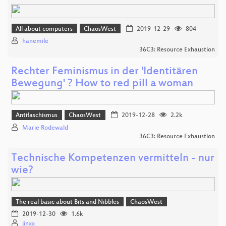
All about computers
ChaosWest
2019-12-29
804
hanemile
36C3: Resource Exhaustion
Rechter Feminismus in der 'Identitären
Bewegung' ? How to red pill a woman
Antifaschismus
ChaosWest
2019-12-28
2.2k
Marie Rodewald
36C3: Resource Exhaustion
Technische Kompetenzen vermitteln - nur
wie?
The real basic about Bits and Nibbles
ChaosWest
2019-12-30
1.6k
jinxx