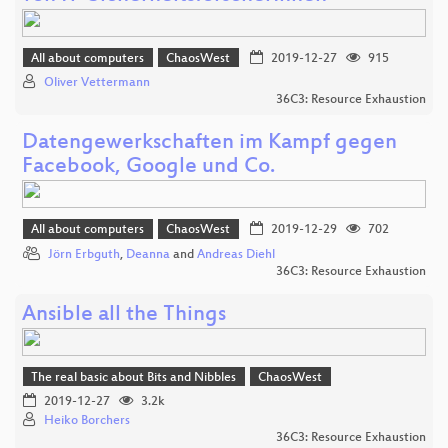
All about computers
ChaosWest
2019-12-27
915
Oliver Vettermann
36C3: Resource Exhaustion
Datengewerkschaften im Kampf gegen
Facebook, Google und Co.
All about computers
ChaosWest
2019-12-29
702
Jörn Erbguth
,
Deanna
and
Andreas Diehl
36C3: Resource Exhaustion
Ansible all the Things
The real basic about Bits and Nibbles
ChaosWest
2019-12-27
3.2k
Heiko Borchers
36C3: Resource Exhaustion