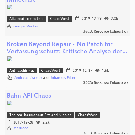
Minecraft
All about computers
ChaosWest
2019-12-29
2.3k
Gregor Walter
36C3: Resource Exhaustion
Broken Beyond Repair - No Patch for
Verfassungsschutz: Kritische Analyse der…
Antifaschismus
ChaosWest
2019-12-27
1.6k
Andreas Krämer
and
Johannes Filter
36C3: Resource Exhaustion
Bahn API Chaos
The real basic about Bits and Nibbles
ChaosWest
2019-12-28
2.2k
marudor
36C3: Resource Exhaustion