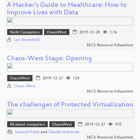
A Hacker's Guide to Healthcare: How to
Improve Lives with Data
Nicht Computers
ChaosWest
2019-12-28
1.1k
Lars Roemheld
36C3: Resource Exhaustion
Chaos-West Stage: Opening
ChaosWest
2019-12-27
124
Chaos-West
36C3: Resource Exhaustion
The challenges of Protected Virtualization
All about computers
ChaosWest
2019-12-27
555
Janosch Frank
and
Claudio Imbrenda
36C3: Resource Exhaustion