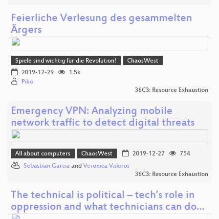
Feierliche Verlesung des gesammelten
Ärgers
Spiele sind wichtig für die Revolution!
ChaosWest
2019-12-29
1.5k
Piko
36C3: Resource Exhaustion
Emergency VPN: Analyzing mobile
network traffic to detect digital threats
All about computers
ChaosWest
2019-12-27
754
Sebastian Garcia
and
Veronica Valeros
36C3: Resource Exhaustion
The technical is political – tech’s role in
oppression and what technicians can do…