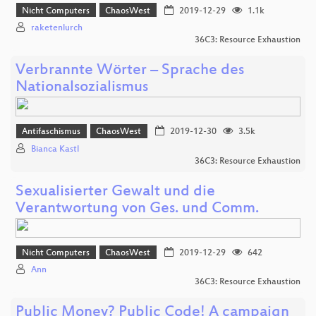
Nicht Computers
ChaosWest
2019-12-29
1.1k
raketenlurch
36C3: Resource Exhaustion
Verbrannte Wörter – Sprache des
Nationalsozialismus
Antifaschismus
ChaosWest
2019-12-30
3.5k
Bianca Kastl
36C3: Resource Exhaustion
Sexualisierter Gewalt und die
Verantwortung von Ges. und Comm.
Nicht Computers
ChaosWest
2019-12-29
642
Ann
36C3: Resource Exhaustion
Public Money? Public Code! A campaign