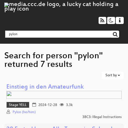
Search for person "pylon"
returned 7 results
Sort by
Einstieg in den Amateurfunk
Stage YELL
2024-12-28
3.3k
Pylon (he/him)
38C3: Illegal Instructions