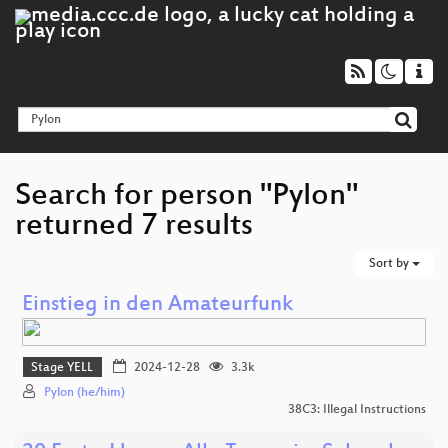
Search for person "Pylon"
returned 7 results
Sort by
Einstieg in den Amateurfunk
Stage YELL
2024-12-28
3.3k
Pylon (he/him)
38C3: Illegal Instructions