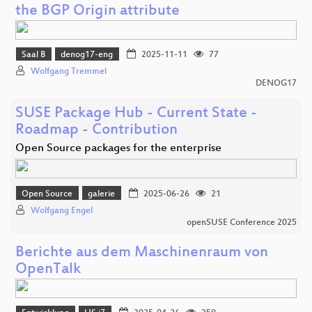
the BGP Origin attribute
Saal B
denog17-eng
2025-11-11
77
Wolfgang Tremmel
DENOG17
SUSE Package Hub - Current State -
Roadmap - Contribution
Open Source packages for the enterprise
Open Source
galerie
2025-06-26
21
Wolfgang Engel
openSUSE Conference 2025
Berichte aus dem Maschinenraum von
OpenTalk