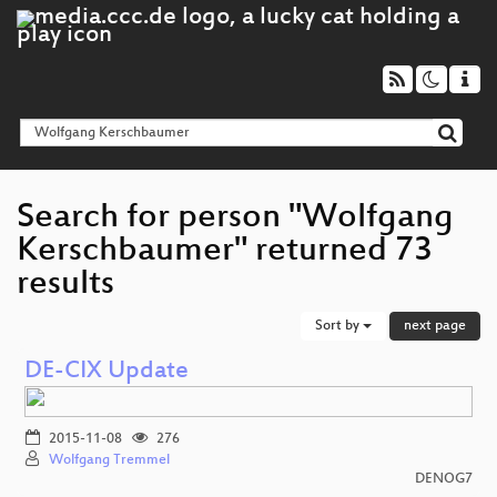
Search for person "Wolfgang
Kerschbaumer" returned 73
results
Sort by
next page
DE-CIX Update
2015-11-08
276
Wolfgang Tremmel
DENOG7