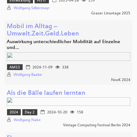
Entwicklung
HS i7
2025-04-26
259
Wolfgang Silbermayr
Grazer Linuxtage 2025
Mobil im Alltag –
Umwelt.Zeit.Geld.Leben
Auswirkung unterschiedlicher Mobilität auf Einzelne
und…
AMS3
2024-11-09
338
Wolfgang Raabe
NooK 2024
Als die Bälle laufen lernten
2024
Day 2
2024-10-20
158
Wolfgang Nake
Vintage Computing Festival Berlin 2024