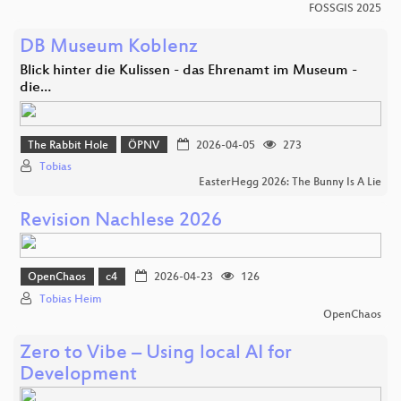
FOSSGIS 2025
DB Museum Koblenz
Blick hinter die Kulissen - das Ehrenamt im Museum -
die…
The Rabbit Hole
ÖPNV
2026-04-05
273
Tobias
EasterHegg 2026: The Bunny Is A Lie
Revision Nachlese 2026
OpenChaos
c4
2026-04-23
126
Tobias Heim
OpenChaos
Zero to Vibe – Using local AI for
Development