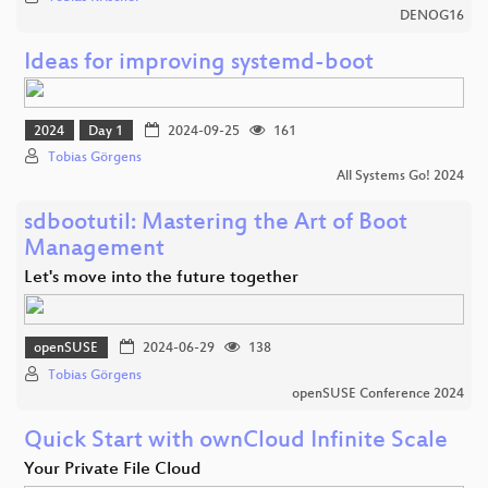
DENOG16
Ideas for improving systemd-boot
2024
Day 1
2024-09-25
161
Tobias Görgens
All Systems Go! 2024
sdbootutil: Mastering the Art of Boot
Management
Let's move into the future together
openSUSE
2024-06-29
138
Tobias Görgens
openSUSE Conference 2024
Quick Start with ownCloud Infinite Scale
Your Private File Cloud