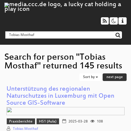
Search for person "Tobias
Mosthaf" returned 145 results
Sort by
next page
Unterstützung des regionalen
Naturschutzes in Luxemburg mit Open
Source GIS-Software
Praxisberichte
HS1 (Aula)
2025-03-28
108
Tobias Mosthaf