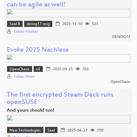
can be agile as well!
Saal B
denog17-eng
2025-11-10
521
Tobias Heister
DENOG17
Evoke 2025 Nachlese
OpenChaos
c4
2025-09-25
702
Tobias Heim
OpenChaos
The first encrypted Steam Deck runs
openSUSE
And yours should too!
New Technologies
Saal
2025-06-27
150