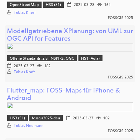
OpenStreetMap
HS3 (S1)
2025-03-28
165
Tobias Knerr
FOSSGIS 2025
Modellgetriebene XPlanung: von UML zur
OGC API for Features
Offene Standards, z.B. INSPIRE, OGC
HS1 (Aula)
2025-03-27
162
Tobias Kraft
FOSSGIS 2025
Flutter_map: FOSS-Maps für iPhone &
Android
HS3 (S1)
fossgis2025-deu
2025-03-27
102
Tobias Neumann
FOSSGIS 2025