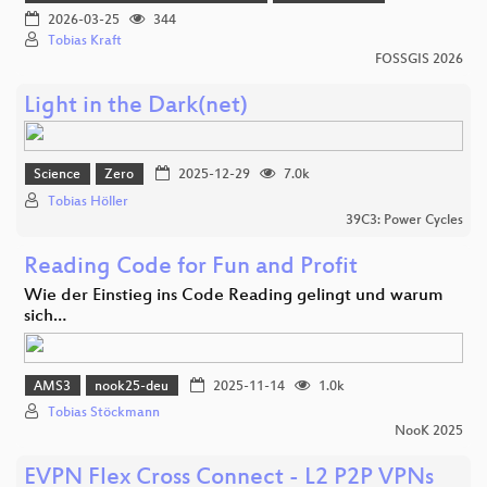
2026-03-25
344
Tobias Kraft
FOSSGIS 2026
Light in the Dark(net)
Science
Zero
2025-12-29
7.0k
Tobias Höller
39C3: Power Cycles
Reading Code for Fun and Profit
Wie der Einstieg ins Code Reading gelingt und warum
sich…
AMS3
nook25-deu
2025-11-14
1.0k
Tobias Stöckmann
NooK 2025
EVPN Flex Cross Connect - L2 P2P VPNs