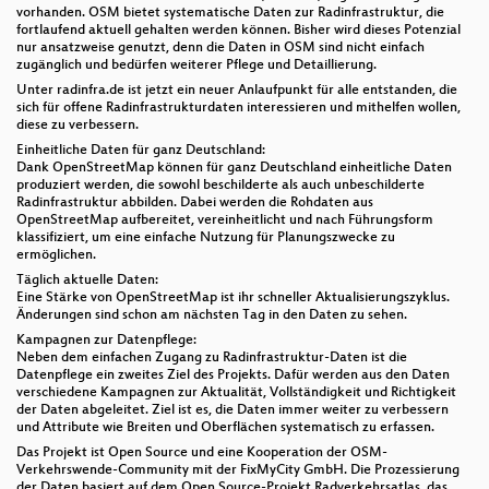
vorhanden. OSM bietet systematische Daten zur Radinfrastruktur, die
fortlaufend aktuell gehalten werden können. Bisher wird dieses Potenzial
nur ansatzweise genutzt, denn die Daten in OSM sind nicht einfach
zugänglich und bedürfen weiterer Pflege und Detaillierung.
Unter radinfra.de ist jetzt ein neuer Anlaufpunkt für alle entstanden, die
sich für offene Radinfrastrukturdaten interessieren und mithelfen wollen,
diese zu verbessern.
Einheitliche Daten für ganz Deutschland:
Dank OpenStreetMap können für ganz Deutschland einheitliche Daten
produziert werden, die sowohl beschilderte als auch unbeschilderte
Radinfrastruktur abbilden. Dabei werden die Rohdaten aus
OpenStreetMap aufbereitet, vereinheitlicht und nach Führungsform
klassifiziert, um eine einfache Nutzung für Planungszwecke zu
ermöglichen.
Täglich aktuelle Daten:
Eine Stärke von OpenStreetMap ist ihr schneller Aktualisierungszyklus.
Änderungen sind schon am nächsten Tag in den Daten zu sehen.
Kampagnen zur Datenpflege:
Neben dem einfachen Zugang zu Radinfrastruktur-Daten ist die
Datenpflege ein zweites Ziel des Projekts. Dafür werden aus den Daten
verschiedene Kampagnen zur Aktualität, Vollständigkeit und Richtigkeit
der Daten abgeleitet. Ziel ist es, die Daten immer weiter zu verbessern
und Attribute wie Breiten und Oberflächen systematisch zu erfassen.
Das Projekt ist Open Source und eine Kooperation der OSM-
Verkehrswende-Community mit der FixMyCity GmbH. Die Prozessierung
der Daten basiert auf dem Open Source-Projekt Radverkehrsatlas, das