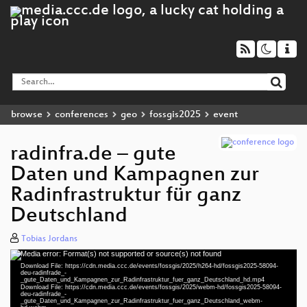
browse
conferences
geo
fossgis2025
event
radinfra.de – gute
Daten und Kampagnen zur
Radinfrastruktur für ganz
Deutschland
Tobias Jordans
Media error: Format(s) not supported or source(s) not found
Video
Download File: https://cdn.media.ccc.de/events/fossgis/2025/h264-hd/fossgis2025-58094-
Player
deu-radinfrade_-
_gute_Daten_und_Kampagnen_zur_Radinfrastruktur_fuer_ganz_Deutschland_hd.mp4
Download File: https://cdn.media.ccc.de/events/fossgis/2025/webm-hd/fossgis2025-58094-
deu-radinfrade_-
_gute_Daten_und_Kampagnen_zur_Radinfrastruktur_fuer_ganz_Deutschland_webm-