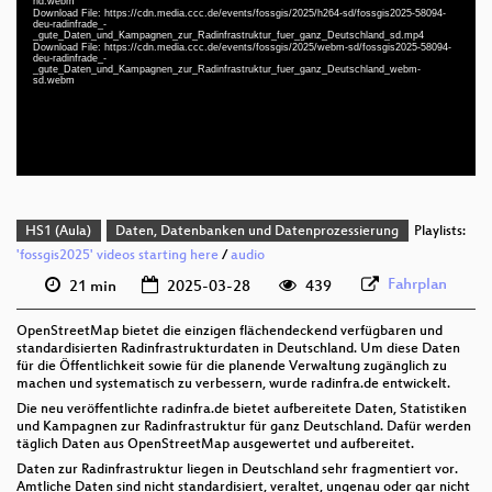
hd.webm
Download File: https://cdn.media.ccc.de/events/fossgis/2025/h264-sd/fossgis2025-58094-
deu 1080p (mp4)
deu-radinfrade_-
_gute_Daten_und_Kampagnen_zur_Radinfrastruktur_fuer_ganz_Deutschland_sd.mp4
deu 1080p (webm)
Download File: https://cdn.media.ccc.de/events/fossgis/2025/webm-sd/fossgis2025-58094-
deu-radinfrade_-
_gute_Daten_und_Kampagnen_zur_Radinfrastruktur_fuer_ganz_Deutschland_webm-
deu 576p (mp4)
sd.webm
deu 576p (webm)
HS1 (Aula)
Daten, Datenbanken und Datenprozessierung
Playlists:
'fossgis2025' videos starting here
/
audio
Fahrplan
21 min
2025-03-28
439
OpenStreetMap bietet die einzigen flächendeckend verfügbaren und
standardisierten Radinfrastrukturdaten in Deutschland. Um diese Daten
für die Öffentlichkeit sowie für die planende Verwaltung zugänglich zu
machen und systematisch zu verbessern, wurde radinfra.de entwickelt.
Die neu veröffentlichte radinfra.de bietet aufbereitete Daten, Statistiken
und Kampagnen zur Radinfrastruktur für ganz Deutschland. Dafür werden
täglich Daten aus OpenStreetMap ausgewertet und aufbereitet.
Daten zur Radinfrastruktur liegen in Deutschland sehr fragmentiert vor.
Amtliche Daten sind nicht standardisiert, veraltet, ungenau oder gar nicht