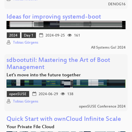
DENOG16
Ideas for improving systemd-boot
2024
Day 1
2024-09-25
161
Tobias Görgens
All Systems Go! 2024
sdbootutil: Mastering the Art of Boot
Management
Let's move into the future together
openSUSE
2024-06-29
138
Tobias Görgens
openSUSE Conference 2024
Quick Start with ownCloud Infinite Scale
Your Private File Cloud