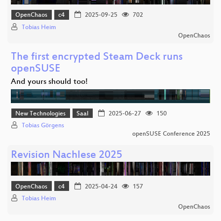
OpenChaos
c4
2025-09-25
702
Tobias Heim
OpenChaos
The first encrypted Steam Deck runs
openSUSE
And yours should too!
New Technologies
Saal
2025-06-27
150
Tobias Görgens
openSUSE Conference 2025
Revision Nachlese 2025
OpenChaos
c4
2025-04-24
157
Tobias Heim
OpenChaos