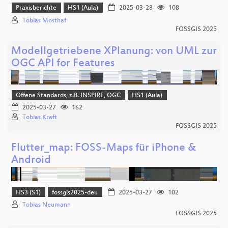
Praxisberichte
HS1 (Aula)
2025-03-28
108
Tobias Mosthaf
FOSSGIS 2025
Modellgetriebene XPlanung: von UML zur
OGC API for Features
Offene Standards, z.B. INSPIRE, OGC
HS1 (Aula)
2025-03-27
162
Tobias Kraft
FOSSGIS 2025
Flutter_map: FOSS-Maps für iPhone &
Android
HS3 (S1)
fossgis2025-deu
2025-03-27
102
Tobias Neumann
FOSSGIS 2025