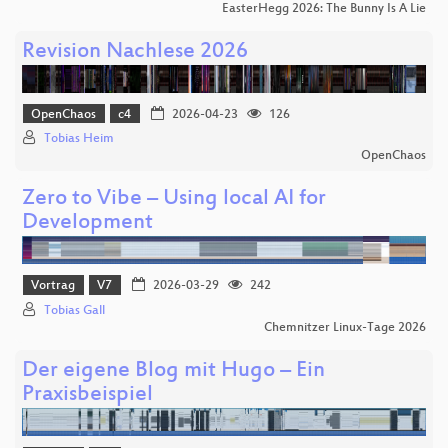
EasterHegg 2026: The Bunny Is A Lie
Revision Nachlese 2026
OpenChaos
c4
2026-04-23
126
Tobias Heim
OpenChaos
Zero to Vibe – Using local AI for
Development
Vortrag
V7
2026-03-29
242
Tobias Gall
Chemnitzer Linux-Tage 2026
Der eigene Blog mit Hugo – Ein
Praxisbeispiel