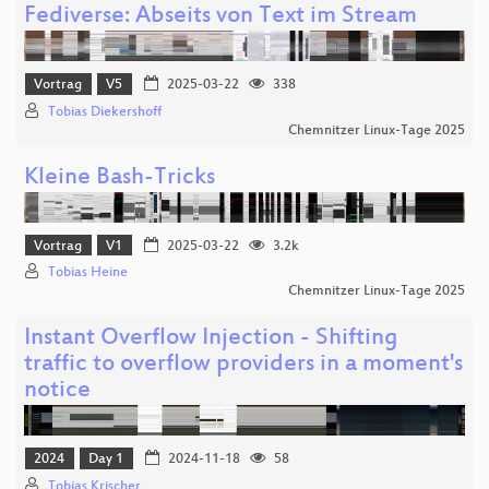
Fediverse: Abseits von Text im Stream
Vortrag
V5
2025-03-22
338
Tobias Diekershoff
Chemnitzer Linux-Tage 2025
Kleine Bash-Tricks
Vortrag
V1
2025-03-22
3.2k
Tobias Heine
Chemnitzer Linux-Tage 2025
Instant Overflow Injection - Shifting
traffic to overflow providers in a moment's
notice
2024
Day 1
2024-11-18
58
Tobias Krischer