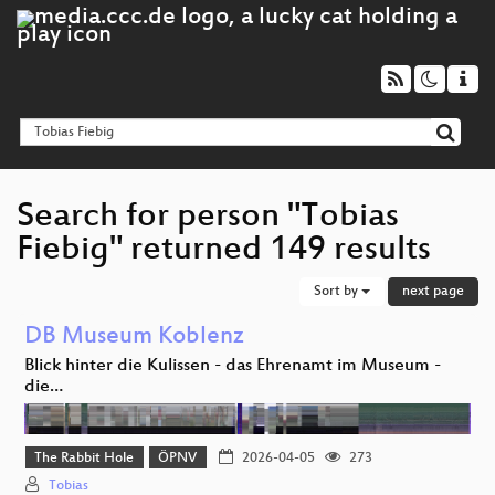
Search for person "Tobias
Fiebig" returned 149 results
Sort by
next page
DB Museum Koblenz
Blick hinter die Kulissen - das Ehrenamt im Museum -
die…
The Rabbit Hole
ÖPNV
2026-04-05
273
Tobias