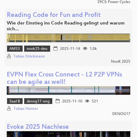
39C3: Power Cycles
Reading Code for Fun and Profit
Wie der Einstieg ins Code Reading gelingt und warum
sich…
AMS3
nook25-deu
2025-11-14
1.0k
Tobias Stöckmann
NooK 2025
EVPN Flex Cross Connect - L2 P2P VPNs
can be agile as well!
Saal B
denog17-eng
2025-11-10
521
Tobias Heister
DENOG17
Evoke 2025 Nachlese