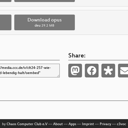
Download opus
deu
29.2 MB
Share:
by
Chaos Computer Club e.V
––
About
––
Apps
––
Imprint
––
Privacy
––
c3voc