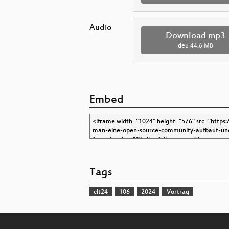
Audio
Download mp3
deu
44.6 MB
Embed
Tags
clt24
106
2024
Vortrag