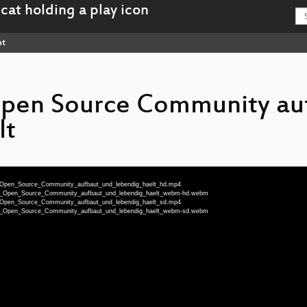
nt
pen Source Community au
lt
ne_Open_Source_Community_aufbaut_und_lebendig_haelt_hd.mp4
eine_Open_Source_Community_aufbaut_und_lebendig_haelt_webm-hd.webm
ne_Open_Source_Community_aufbaut_und_lebendig_haelt_sd.mp4
eine_Open_Source_Community_aufbaut_und_lebendig_haelt_webm-sd.webm