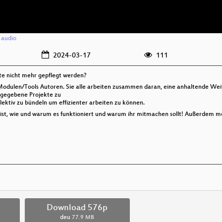
/
audio
2024-03-17
111
te nicht mehr gepflegt werden?
 Modulen/Tools Autoren. Sie alle arbeiten zusammen daran, eine anhaltende We
ufgegebene Projekte zu
lektiv zu bündeln um effizienter arbeiten zu können.
 ist, wie und warum es funktioniert und warum ihr mitmachen sollt! Außerdem m
p
Download 576p
deu
77.9 MB