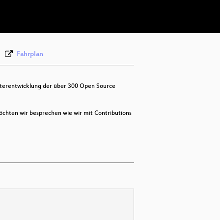
deu 576p (webm)
Fahrplan
iterentwicklung der über 300 Open Source
öchten wir besprechen wie wir mit Contributions