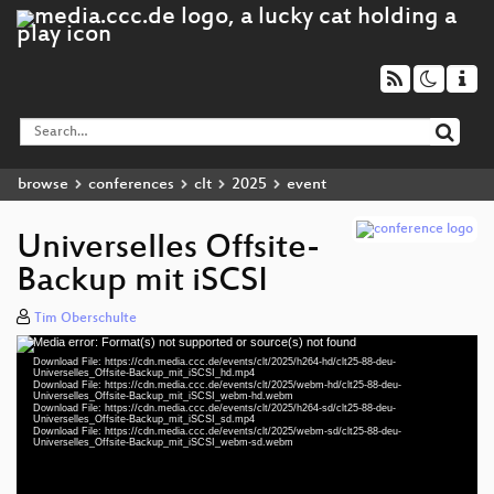
browse
conferences
clt
2025
event
Universelles Offsite-
Backup mit iSCSI
Tim Oberschulte
Media error: Format(s) not supported or source(s) not found
Video
Download File: https://cdn.media.ccc.de/events/clt/2025/h264-hd/clt25-88-deu-
Player
Universelles_Offsite-Backup_mit_iSCSI_hd.mp4
Download File: https://cdn.media.ccc.de/events/clt/2025/webm-hd/clt25-88-deu-
Universelles_Offsite-Backup_mit_iSCSI_webm-hd.webm
Download File: https://cdn.media.ccc.de/events/clt/2025/h264-sd/clt25-88-deu-
Universelles_Offsite-Backup_mit_iSCSI_sd.mp4
Download File: https://cdn.media.ccc.de/events/clt/2025/webm-sd/clt25-88-deu-
deu 1080p (mp4)
Universelles_Offsite-Backup_mit_iSCSI_webm-sd.webm
deu 1080p (webm)