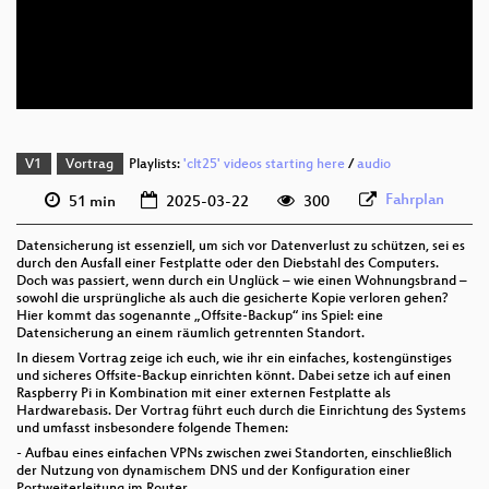
deu 576p (mp4)
deu 576p (webm)
V1
Vortrag
Playlists:
'clt25' videos starting here
/
audio
Fahrplan
51 min
2025-03-22
300
Datensicherung ist essenziell, um sich vor Datenverlust zu schützen, sei es
durch den Ausfall einer Festplatte oder den Diebstahl des Computers.
Doch was passiert, wenn durch ein Unglück – wie einen Wohnungsbrand –
sowohl die ursprüngliche als auch die gesicherte Kopie verloren gehen?
Hier kommt das sogenannte „Offsite-Backup“ ins Spiel: eine
Datensicherung an einem räumlich getrennten Standort.
In diesem Vortrag zeige ich euch, wie ihr ein einfaches, kostengünstiges
und sicheres Offsite-Backup einrichten könnt. Dabei setze ich auf einen
Raspberry Pi in Kombination mit einer externen Festplatte als
Hardwarebasis. Der Vortrag führt euch durch die Einrichtung des Systems
und umfasst insbesondere folgende Themen:
- Aufbau eines einfachen VPNs zwischen zwei Standorten, einschließlich
der Nutzung von dynamischem DNS und der Konfiguration einer
Portweiterleitung im Router.