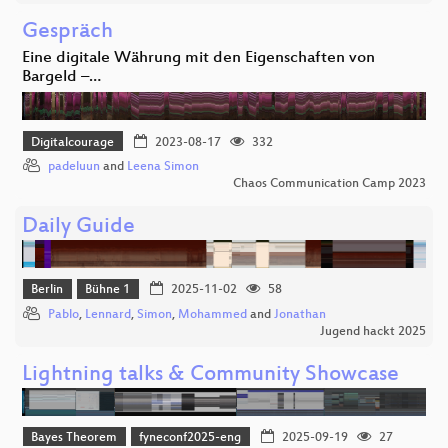
Gespräch
Eine digitale Währung mit den Eigenschaften von
Bargeld –…
Digitalcourage
2023-08-17
332
padeluun
and
Leena Simon
Chaos Communication Camp 2023
Daily Guide
Berlin
Bühne 1
2025-11-02
58
Pablo
,
Lennard
,
Simon
,
Mohammed
and
Jonathan
Jugend hackt 2025
Lightning talks & Community Showcase
Bayes Theorem
fyneconf2025-eng
2025-09-19
27