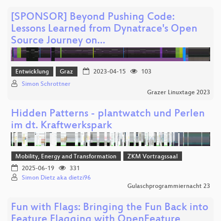
[SPONSOR] Beyond Pushing Code:
Lessons Learned from Dynatrace's Open
Source Journey on…
Entwicklung
Graz
2023-04-15
103
Simon Schrottner
Grazer Linuxtage 2023
Hidden Patterns - plantwatch und Perlen
im dt. Kraftwerkspark
Mobility, Energy and Transformation
ZKM Vortragssaal
2025-06-19
331
Simon Dietz aka dietzi96
Gulaschprogrammiernacht 23
Fun with Flags: Bringing the Fun Back into
Feature Flagging with OpenFeature