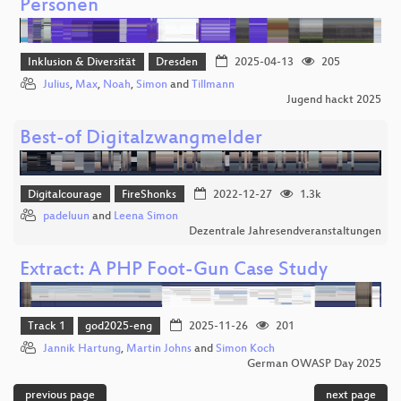
Personen
Inklusion & Diversität
Dresden
2025-04-13
205
Julius
,
Max
,
Noah
,
Simon
and
Tillmann
Jugend hackt 2025
Best-of Digitalzwangmelder
Digitalcourage
FireShonks
2022-12-27
1.3k
padeluun
and
Leena Simon
Dezentrale Jahresendveranstaltungen
Extract: A PHP Foot-Gun Case Study
Track 1
god2025-eng
2025-11-26
201
Jannik Hartung
,
Martin Johns
and
Simon Koch
German OWASP Day 2025
previous page
next page