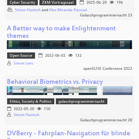
Cyber Security
ZKM Vortragssaal
2025-06-20
196
Simon Hanisch
and
Alex Miranda-Pascual
Gulaschprogrammiernacht 23
A Better way to make Enlightenment
themes
Open Source
2022-06-02
132
Simon Lees
openSUSE Conference 2022
Behavioral Biometrics vs. Privacy
Ethics, Society & Politics
gulaschprogrammiernacht
2022-05-20
110
Simon Hanisch
Gulaschprogrammiernacht 20
DVBerry - Fahrplan-Navigation für blinde