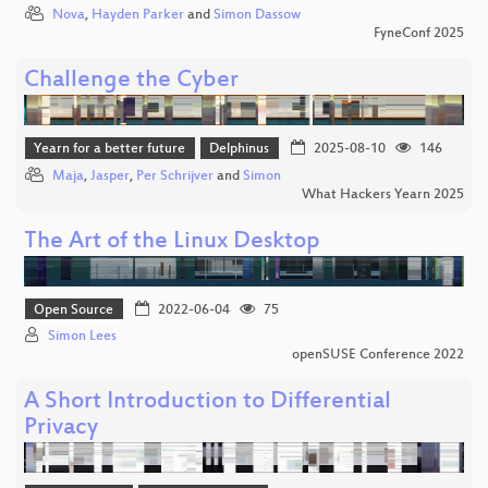
Nova
,
Hayden Parker
and
Simon Dassow
FyneConf 2025
Challenge the Cyber
Yearn for a better future
Delphinus
2025-08-10
146
Maja
,
Jasper
,
Per Schrijver
and
Simon
What Hackers Yearn 2025
The Art of the Linux Desktop
Open Source
2022-06-04
75
Simon Lees
openSUSE Conference 2022
A Short Introduction to Differential
Privacy