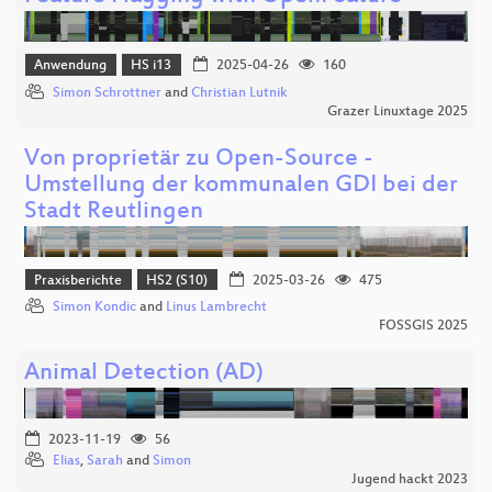
Anwendung
HS i13
2025-04-26
160
Simon Schrottner
and
Christian Lutnik
Grazer Linuxtage 2025
Von proprietär zu Open-Source -
Umstellung der kommunalen GDI bei der
Stadt Reutlingen
Praxisberichte
HS2 (S10)
2025-03-26
475
Simon Kondic
and
Linus Lambrecht
FOSSGIS 2025
Animal Detection (AD)
2023-11-19
56
Elias
,
Sarah
and
Simon
Jugend hackt 2023