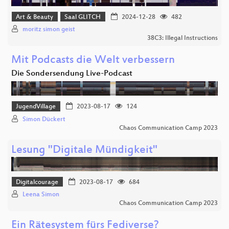
Art & Beauty
Saal GLITCH
2024-12-28
482
moritz simon geist
38C3: Illegal Instructions
Mit Podcasts die Welt verbessern
Die Sondersendung Live-Podcast
JugendVillage
2023-08-17
124
Simon Dückert
Chaos Communication Camp 2023
Lesung "Digitale Mündigkeit"
Digitalcourage
2023-08-17
684
Leena Simon
Chaos Communication Camp 2023
Ein Rätesystem fürs Fediverse?