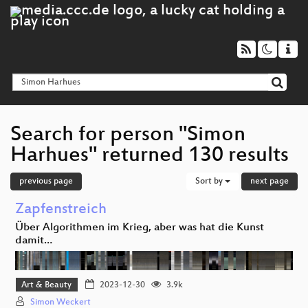
Search for person "Simon
Harhues" returned 130 results
previous page
Sort by
next page
Zapfenstreich
Über Algorithmen im Krieg, aber was hat die Kunst
damit…
Art & Beauty
2023-12-30
3.9k
Simon Weckert