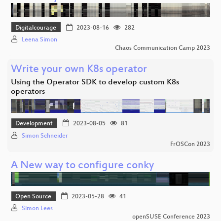
Digitalcourage
2023-08-16
282
Leena Simon
Chaos Communication Camp 2023
Write your own K8s operator
Using the Operator SDK to develop custom K8s
operators
Development
2023-08-05
81
Simon Schneider
FrOSCon 2023
A New way to configure conky
Open Source
2023-05-28
41
Simon Lees
openSUSE Conference 2023