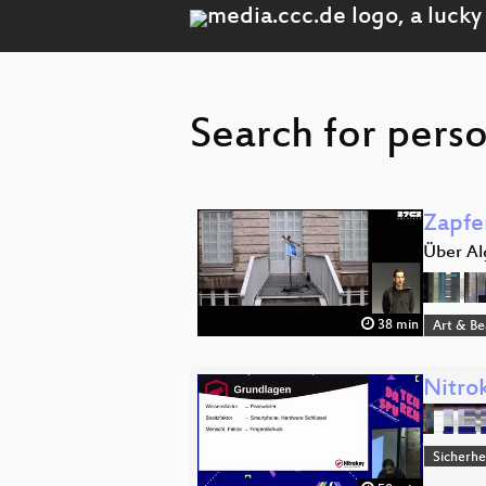
Search for pers
Zapfe
Über Al
38 min
Art & B
Nitro
Sicherhe