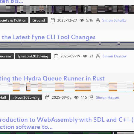
tten bis…
ociety & Politics
Ground
2025-12-29
5.1k
Simon Schultz
 the Latest Fyne CLI Tool Changes
heorem
fyneconf2025-eng
2025-09-19
21
Simon Dassow
ting the Hydra Queue Runner in Rust
Hall
nixcon2025-eng
2025-09-05
115
Simon Hauser
troduction to WebAssembly with SDL and C++ (
ction software to…