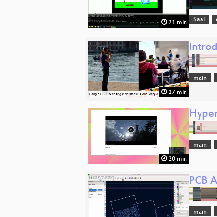
Saal
21 min
Intro
main
27 min
Hyper
main
20 min
PCB A
main