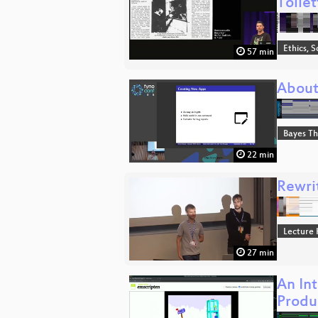
Toile
Ethics, S
57 min
About
Bayes T
22 min
Rewri
Lecture 
27 min
An In
Produ