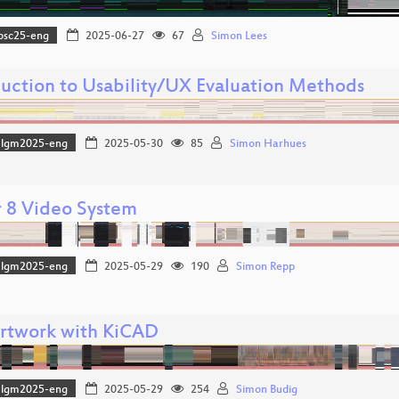
osc25-eng
2025-06-27
67
Simon Lees
duction to Usability/UX Evaluation Methods
lgm2025-eng
2025-05-30
85
Simon Harhues
 8 Video System
lgm2025-eng
2025-05-29
190
Simon Repp
rtwork with KiCAD
lgm2025-eng
2025-05-29
254
Simon Budig