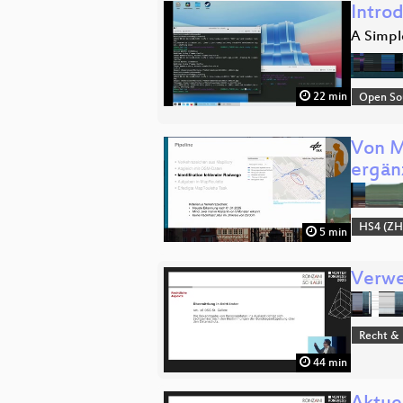
Intro
A Simple
22 min
Open So
Von M
ergän
HS4 (ZH
5 min
Verwe
Recht & 
44 min