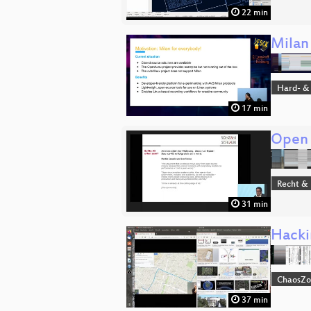
22 min
Milan
Hard- &
17 min
Open S
Recht & 
31 min
Hacki
ChaosZ
37 min