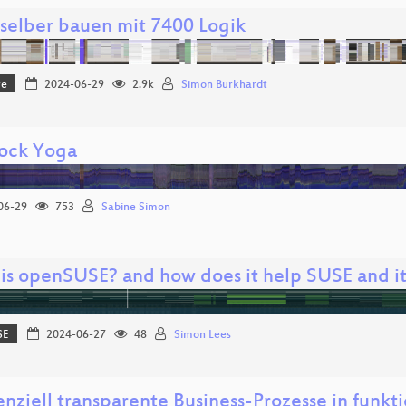
selber bauen mit 7400 Logik
re
2024-06-29
2.9k
Simon Burkhardt
ock Yoga
06-29
753
Sabine Simon
is openSUSE? and how does it help SUSE and it
SE
2024-06-27
48
Simon Lees
nziell transparente Business-Prozesse in funkti