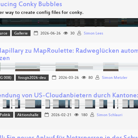
ducing Conky Bubbles
r way to create config files for conky.
urce
Gallerie
2026-06-26
30
Simon Lees
apillary zu MapRoulette: Radweglücken autom
zen
G 008)
fossgis2026-deu
2026-03-26
80
Simon Metzler
ndung von US-Cloudanbietern durch Kantone: 
Politik
Aktionshalle
2026-02-21
180
Simon Schlauri