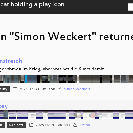
on "Simon Weckert" returne
nstreich
gorithmen im Krieg, aber was hat die Kunst damit…
eauty
2023-12-30
3.9k
Simon Weckert
key
it
Kabinett
2025-09-20
917
Simon