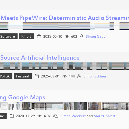
 Meets PipeWire: Deterministic Audio Streami
 Software
Kino 5
2025-05-10
602
Simon Gapp
ource Artificial Intelligence
Politik
Festsaal
2025-03-01
144
Simon Schlauri
ng Google Maps
one
2020-12-29
4.0k
Simon Weckert
and
Moritz Ahlert