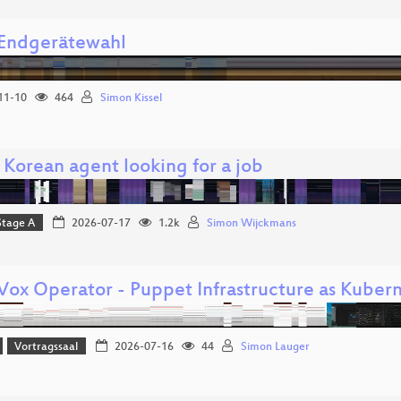
 Endgerätewahl
11-10
464
Simon Kissel
 Korean agent looking for a job
Stage A
2026-07-17
1.2k
Simon Wijckmans
ox Operator - Puppet Infrastructure as Kuber
Vortragssaal
2026-07-16
44
Simon Lauger