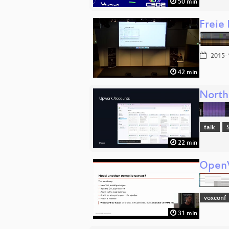
50 min
Freie
2015-
42 min
North
talk
22 min
OpenV
voxconf
31 min