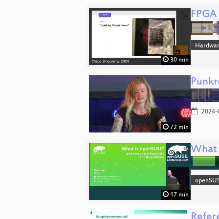
FPGA 
Hardwa
30 min
Punkr
2024-
72 min
What 
openSU
17 min
Refere