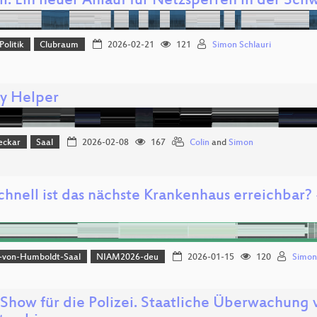
l: Ein neuer Anlauf für Netzsperren in der Sch
Politik
Clubraum
2026-02-21
121
Simon Schlauri
cy Helper
eckar
Saal
2026-02-08
167
Colin
and
Simon
hnell ist das nächste Krankenhaus erreichbar? -
-von-Humboldt-Saal
NIAM2026-deu
2026-01-15
120
Simon
Show für die Polizei. Staatliche Überwachung