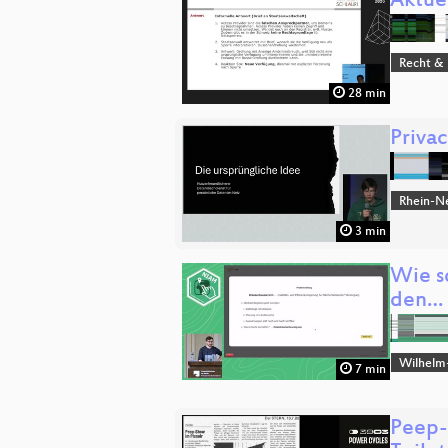
Aktuel
Recht & 
28 min
Priva
Rhein-N
3 min
Wie sc
den…
Wilhelm
7 min
Peep-