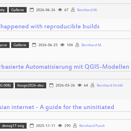
ity
Gallerie
2026-06-26
67
Bernhard M.
happened with reproducible builds
urce
Gallerie
2026-06-25
104
Bernhard M.
rbasierte Automatisierung mit QGIS-Modellen
G 008)
fossgis2026-deu
2026-03-26
64
Bernhard Ströbl
ian internet - A guide for the uninitiated
denog17-eng
2025-11-11
290
Bernhard Pusch