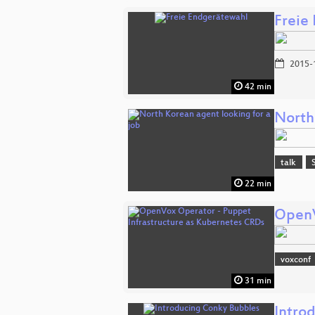
Freie
2015-
42 min
North
talk
22 min
OpenV
voxconf
31 min
Intro