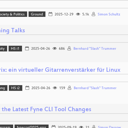
ociety & Politics
Ground
2025-12-29
5.1k
Simon Schultz
ing Talks
ity
HS i1
2025-04-26
686
Bernhard "Slash" Trummer
ix: ein virtueller Gitarrenverstärker für Linux
ung
HS i2
2025-04-26
159
Bernhard "Slash" Trummer
 the Latest Fyne CLI Tool Changes
heorem
fyneconf2025-eng
2025-09-19
21
Simon Dassow