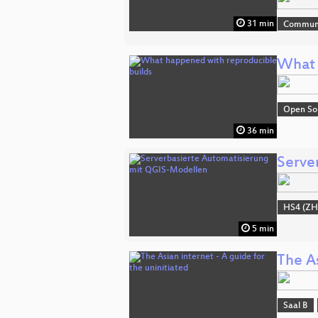
31 min
Commun
What 
Open So
36 min
Serve
HS4 (ZH
5 min
The As
Saal B