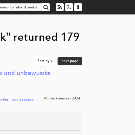
k" returned 179
Sort by
next page
ox und unbewusste
Winterkongress 2024
n Bernhard Seebeck