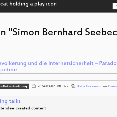
on "Simon Bernhard Seebec
evölkerung und die Internetsicherheit – Parad
petenz
 Selbstverteidigung
2024-03-02
327
Katja Dörlemann
and
Simo
ing talks
 attendee-created content