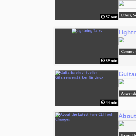
Ethics, S
57 min
Lightn
Commun
39 min
Guitar
Anwend
44 min
About
Bayes T