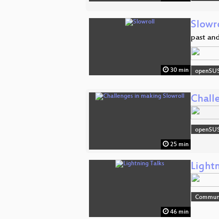
Slowr
past an
30 min
openSU
Chall
openSU
25 min
Lightn
Commun
46 min