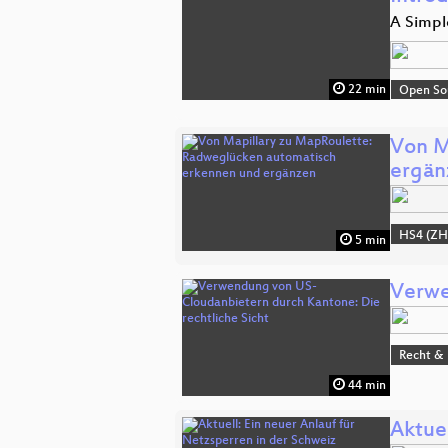
A Simple
22 min
Open So
Von M
ergän
HS4 (ZH
5 min
Verwe
Recht & 
44 min
Aktuel