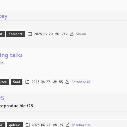
key
it
Kabinett
2025-09-20
919
Simon
ing talks
es
urce
Saal
2025-06-27
55
Bernhard M.
OS
-reproducible OS
SE
galerie
2025-06-27
29
Bernhard M.