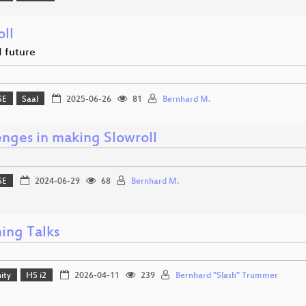
oll
d future
SE
Saal
2025-06-26
81
Bernhard M.
enges in making Slowroll
SE
2024-06-29
68
Bernhard M.
ing Talks
ity
HS i2
2026-04-11
239
Bernhard "Slash" Trummer