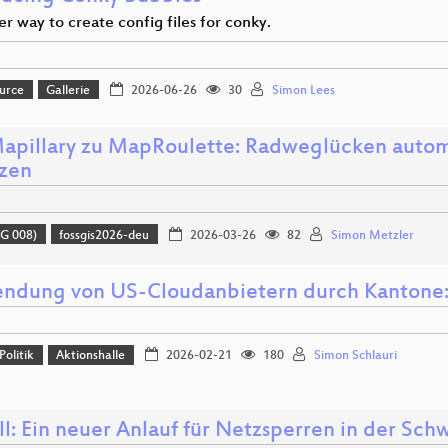
r way to create config files for conky.
urce
Gallerie
2026-06-26
30
Simon Lees
apillary zu MapRoulette: Radweglücken autom
zen
G 008)
fossgis2026-deu
2026-03-26
82
Simon Metzler
ndung von US-Cloudanbietern durch Kantone: 
Politik
Aktionshalle
2026-02-21
180
Simon Schlauri
l: Ein neuer Anlauf für Netzsperren in der Sch