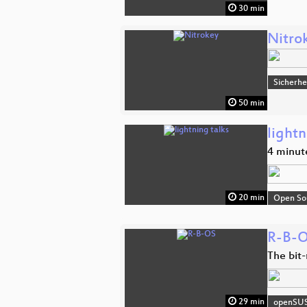
30 min
Nitro
Sicherhe
50 min
lightn
4 minut
20 min
Open So
R-B-
The bit
29 min
openSU