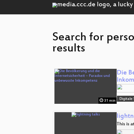
Search for pers
results
Die B
Inkom
Digitale
31 min
lightn
This is