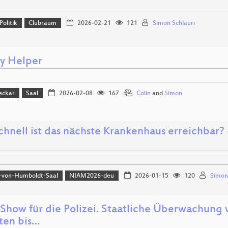
Politik
Clubraum
2026-02-21
121
Simon Schlauri
cy Helper
eckar
Saal
2026-02-08
167
Colin
and
Simon
hnell ist das nächste Krankenhaus erreichbar? -
-von-Humboldt-Saal
NIAM2026-deu
2026-01-15
120
Simon
Show für die Polizei. Staatliche Überwachung
tten bis…