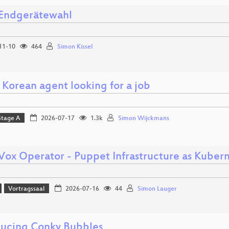
 Endgerätewahl
11-10
464
Simon Kissel
 Korean agent looking for a job
Stage A
2026-07-17
1.3k
Simon Wijckmans
ox Operator - Puppet Infrastructure as Kuber
Vortragssaal
2026-07-16
44
Simon Lauger
ducing Conky Bubbles