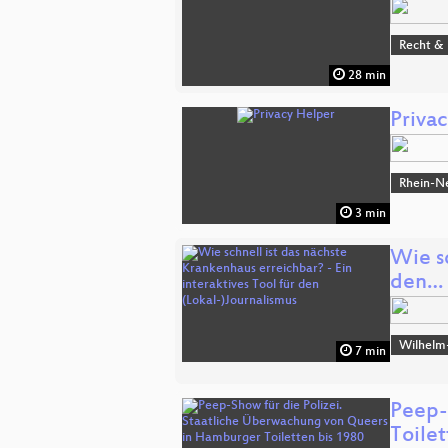
Recht & 
28 min
Priva
Rhein-N
3 min
Wie sc
den…
Wilhelm
7 min
Peep-
Toile