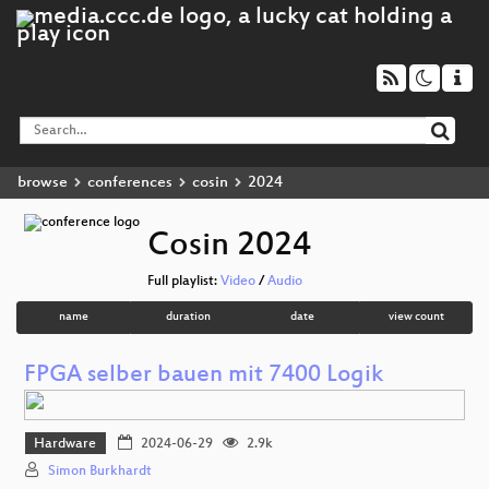
browse
conferences
cosin
2024
Cosin 2024
Full playlist:
Video
/
Audio
name
duration
date
view count
FPGA selber bauen mit 7400 Logik
Hardware
2024-06-29
2.9k
Simon Burkhardt