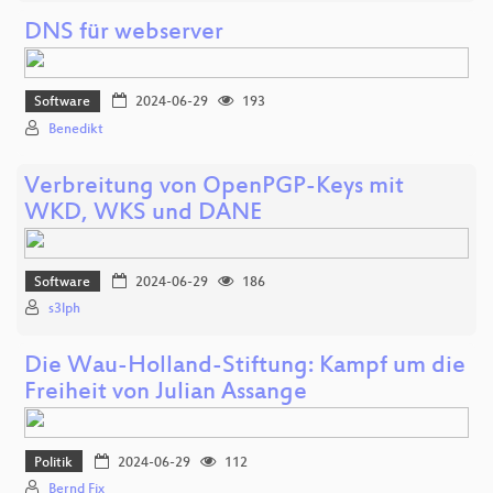
DNS für webserver
Software
2024-06-29
193
Benedikt
Verbreitung von OpenPGP-Keys mit
WKD, WKS und DANE
Software
2024-06-29
186
s3lph
Die Wau-Holland-Stiftung: Kampf um die
Freiheit von Julian Assange
Politik
2024-06-29
112
Bernd Fix