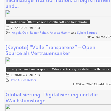
nachhaltige Transformation: Erfolgskriterien
und…
Smarte neue Öffentlichkeit, Gesellschaft und Demokratie
2022-10-02
104
Angela Oels
,
Rainer Rehak
,
Andrea Hamm
and
Sybille Bauriedl
Bits & Bäume 20
[Keynote] "Volle Transparenz“ – Open
Source als Vertrauensanker
Privacy vs. pandemic response - Who's protecting our data from the virus
2020-08-22
109
Prof. Ulrich Kelber
FrOSCon 2020 Cloud-Editi
Globalisierung, Digitalisierung und die
Wachstumsfrage