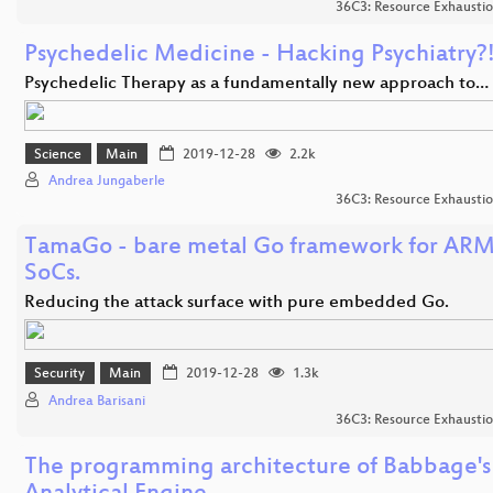
36C3: Resource Exhausti
Psychedelic Medicine - Hacking Psychiatry?
Psychedelic Therapy as a fundamentally new approach to…
Science
Main
2019-12-28
2.2k
Andrea Jungaberle
36C3: Resource Exhausti
TamaGo - bare metal Go framework for AR
SoCs.
Reducing the attack surface with pure embedded Go.
Security
Main
2019-12-28
1.3k
Andrea Barisani
36C3: Resource Exhausti
The programming architecture of Babbage's