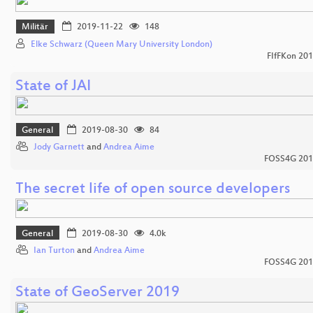
Militär
2019-11-22
148
Elke Schwarz (Queen Mary University London)
FIfFKon 20
State of JAI
General
2019-08-30
84
Jody Garnett
and
Andrea Aime
FOSS4G 201
The secret life of open source developers
General
2019-08-30
4.0k
Ian Turton
and
Andrea Aime
FOSS4G 201
State of GeoServer 2019