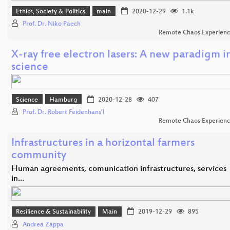
Ethics, Society & Politics
main
2020-12-29
1.1k
Prof. Dr. Niko Paech
Remote Chaos Experien
X-ray free electron lasers: A new paradigm i
science
Science
Hamburg
2020-12-28
407
Prof. Dr. Robert Feidenhans’l
Remote Chaos Experien
Infrastructures in a horizontal farmers
community
Human agreements, comunication infrastructures, services
in…
Resilience & Sustainability
Main
2019-12-29
895
Andrea Zappa