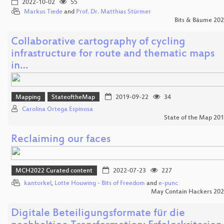
2022-10-02
55
Markus Tiede
and
Prof. Dr. Matthias Stürmer
Bits & Bäume 20
Collaborative cartography of cycling
infrastructure for route and thematic maps
in…
Mapping
StateoftheMap
2019-09-22
34
Carolina Ortega Espinosa
State of the Map 20
Reclaiming our faces
MCH2022 Curated content
2022-07-23
227
kantorkel
,
Lotte Houwing - Bits of Freedom
and
e-punc
May Contain Hackers 20
Digitale Beteiligungsformate für die