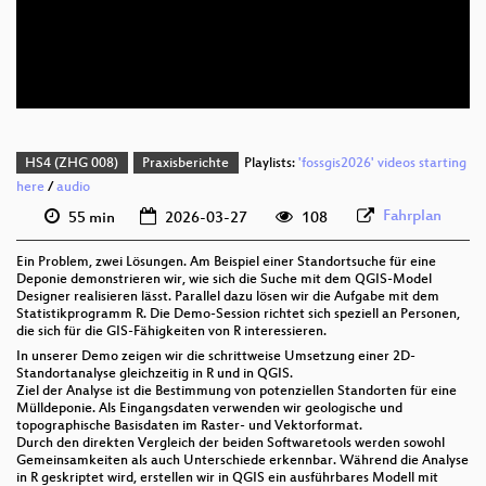
deu 576p (mp4)
deu 576p (webm)
HS4 (ZHG 008)
Praxisberichte
Playlists:
'fossgis2026' videos starting
here
/
audio
Fahrplan
55 min
2026-03-27
108
Ein Problem, zwei Lösungen. Am Beispiel einer Standortsuche für eine
Deponie demonstrieren wir, wie sich die Suche mit dem QGIS-Model
Designer realisieren lässt. Parallel dazu lösen wir die Aufgabe mit dem
Statistikprogramm R. Die Demo-Session richtet sich speziell an Personen,
die sich für die GIS-Fähigkeiten von R interessieren.
In unserer Demo zeigen wir die schrittweise Umsetzung einer 2D-
Standortanalyse gleichzeitig in R und in QGIS.
Ziel der Analyse ist die Bestimmung von potenziellen Standorten für eine
Mülldeponie. Als Eingangsdaten verwenden wir geologische und
topographische Basisdaten im Raster- und Vektorformat.
Durch den direkten Vergleich der beiden Softwaretools werden sowohl
Gemeinsamkeiten als auch Unterschiede erkennbar. Während die Analyse
in R geskriptet wird, erstellen wir in QGIS ein ausführbares Modell mit