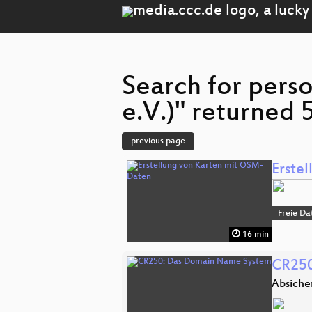
Search for per
e.V.)" returned 
previous page
Erste
Freie Da
16 min
CR250
Absiche