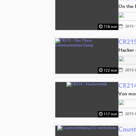
On the 
2015-
118 min
CR215
Hacker 
2015-
122 min
CR214
Von mora
2015-
117 min
Count