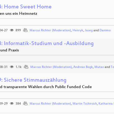
4: Home Sweet Home
en uns ein Heimnetz
04-27
899
Marcus Richter (Moderation)
,
Henryk
,
Jaseg
and
Danimo
: Informatik-Studium und -Ausbildung
 und Praxis
08-31
1.1k
Marcus Richter (Moderation)
,
Andreas Bogk
,
Mutax
and
To
: Sichere Stimmauszählung
nd transparente Wahlen durch Public Funded Code
09-29
384
Marcus Richter (Moderation)
,
Martin Tschirsich
,
Katharina