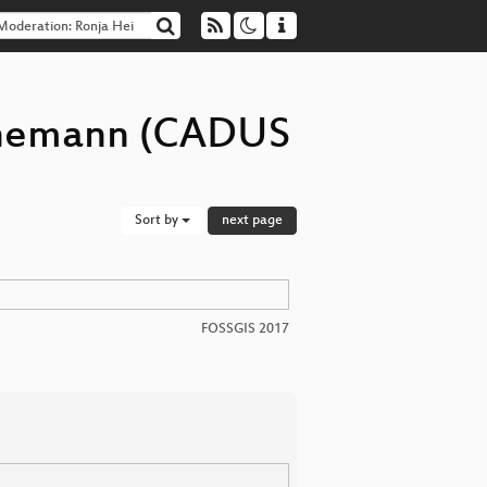
einemann (CADUS
Sort by
next page
FOSSGIS 2017