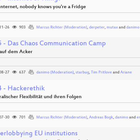
Internet, nobody knows you're a Fridge
11-26
903
Marcus Richter (Moderation)
,
derpeter
,
mutax
and
danimo
 - Das Chaos Communication Camp
auf dem Acker
08-27
637
danimo (Moderation)
,
starbug
,
Tim Pritlove
and
Ariane
 - Hackerethik
lischer Flexibilität und ihren Folgen
07-30
701
Marcus Richter (Moderation)
,
Andreas Bogk
,
danimo
and
e
erlobbying EU institutions