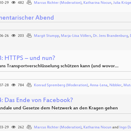
10-29
482
Marcus Richter (Moderation)
,
Katharina Nocun
,
Julia Krüg
mentarischer Abend
06-26
203
Margit Stumpp
,
Marja-Liisa Völlers
,
Dr. Jens Brandenburg
,
: HTTPS – und nun?
ns Transportverschlüsselung schützen kann (und wovor…
07-28
784
Konrad Spremberg (Moderation)
,
Anna-Lena
,
Nibbler
,
Mut
: Das Ende von Facebook?
ndale und Gesetze dem Netzwerk an den Kragen gehen
03-29
262
Marcus Richter (Moderation)
,
Katharina Nocun
and
Ingo D