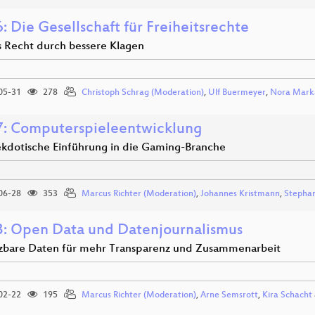
 Die Gesellschaft für Freiheitsrechte
s Recht durch bessere Klagen
05-31
278
Christoph Schrag (Moderation)
,
Ulf Buermeyer
,
Nora Mark
: Computerspieleentwicklung
ekdotische Einführung in die Gaming-Branche
06-28
353
Marcus Richter (Moderation)
,
Johannes Kristmann
,
Stephan
: Open Data und Datenjournalismus
tzbare Daten für mehr Transparenz und Zusammenarbeit
02-22
195
Marcus Richter (Moderation)
,
Arne Semsrott
,
Kira Schacht