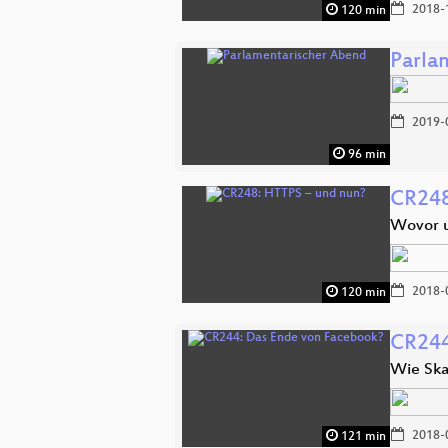
2018-
120 min
Parla
2019-
96 min
CR248
Wovor u
2018-
120 min
CR244
Wie Ska
2018-
121 min