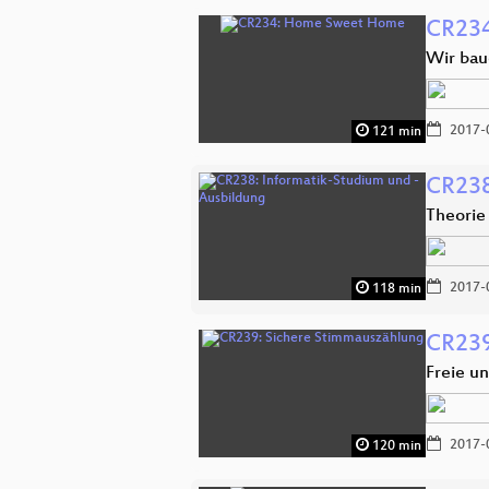
CR23
Wir bau
2017-
121 min
CR238
Theorie
2017-
118 min
CR239
Freie u
2017-
120 min