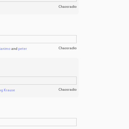
Chaosradio
Chaosradio
danimo
and
peter
Chaosradio
ng Krause