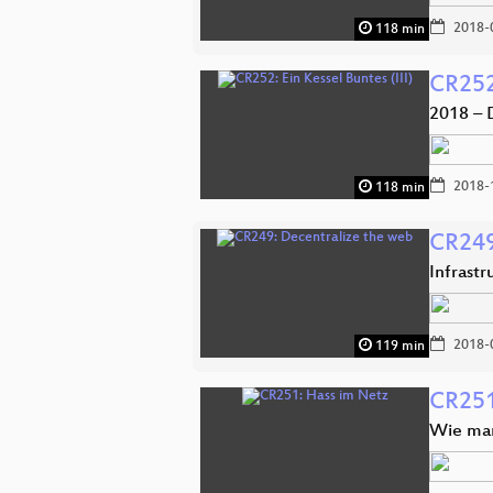
2018-
118 min
CR252:
2018 – 
2018-
118 min
CR249
Infrast
2018-
119 min
CR251
Wie man