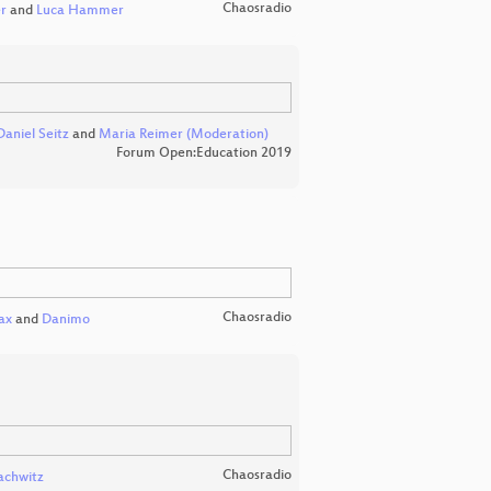
Chaosradio
er
and
Luca Hammer
Daniel Seitz
and
Maria Reimer (Moderation)
Forum Open:Education 2019
Chaosradio
ax
and
Danimo
Chaosradio
achwitz