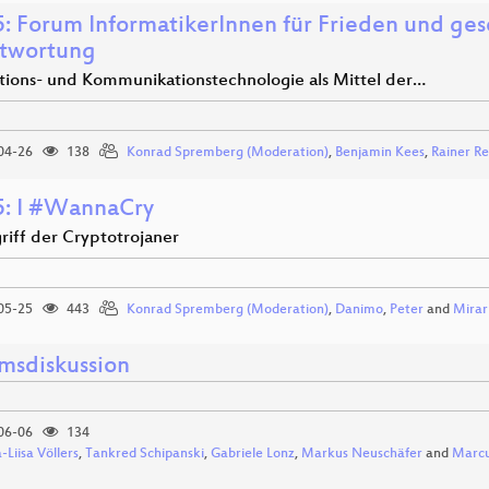
: Forum InformatikerInnen für Frieden und gese
twortung
tions- und Kommunikationstechnologie als Mittel der…
04-26
138
Konrad Spremberg (Moderation)
,
Benjamin Kees
,
Rainer R
: I #WannaCry
riff der Cryptotrojaner
05-25
443
Konrad Spremberg (Moderation)
,
Danimo
,
Peter
and
Mirar
msdiskussion
06-06
134
-Liisa Völlers
,
Tankred Schipanski
,
Gabriele Lonz
,
Markus Neuschäfer
and
Marcu