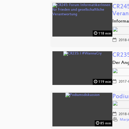
CR245
Veran
Informa
118 min
2018-
CR235
Der Ang
2017-
119 min
Podiu
2018-
Marja
85 min