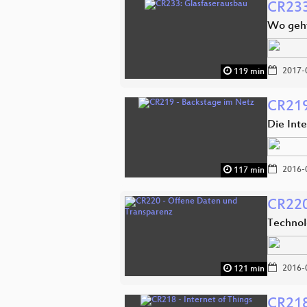
CR233
Wo geht
2017-
119 min
CR219
Die Int
2016-
117 min
CR220
Technol
2016-
121 min
CR218