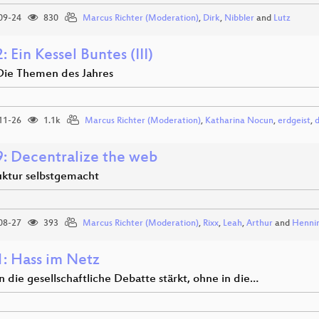
09-24
830
Marcus Richter (Moderation)
,
Dirk
,
Nibbler
and
Lutz
 Ein Kessel Buntes (III)
Die Themen des Jahres
11-26
1.1k
Marcus Richter (Moderation)
,
Katharina Nocun
,
erdgeist
,
: Decentralize the web
ruktur selbstgemacht
08-27
393
Marcus Richter (Moderation)
,
Rixx
,
Leah
,
Arthur
and
Henni
: Hass im Netz
 die gesellschaftliche Debatte stärkt, ohne in die…