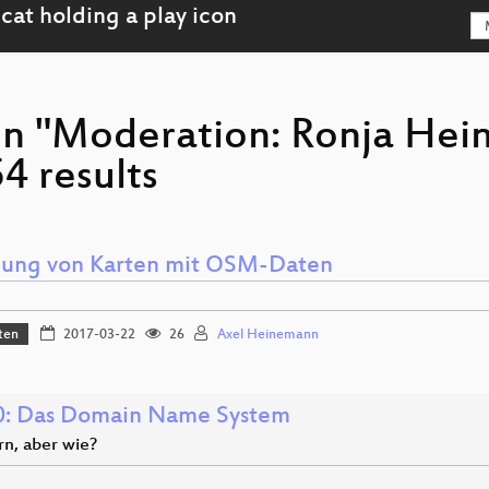
son "Moderation: Ronja H
54 results
llung von Karten mit OSM-Daten
ten
2017-03-22
26
Axel Heinemann
: Das Domain Name System
rn, aber wie?