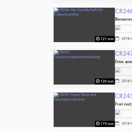
CR246:
Bessere
2018-
121 min
CR247
Eine an
2018-
120 min
CR243
Frei nu
2018-
119 min