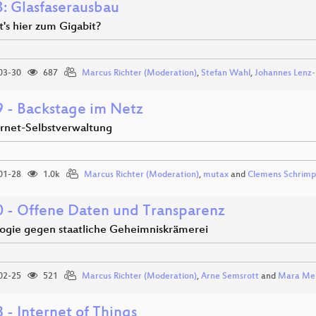
: Glasfaserausbau
's hier zum Gigabit?
03-30
687
Marcus Richter (Moderation)
,
Stefan Wahl
,
Johannes Lenz
 - Backstage im Netz
ernet-Selbstverwaltung
01-28
1.0k
Marcus Richter (Moderation)
,
mutax
and
Clemens Schrim
 - Offene Daten und Transparenz
ogie gegen staatliche Geheimniskrämerei
02-25
521
Marcus Richter (Moderation)
,
Arne Semsrott
and
Mara Me
 - Internet of Things