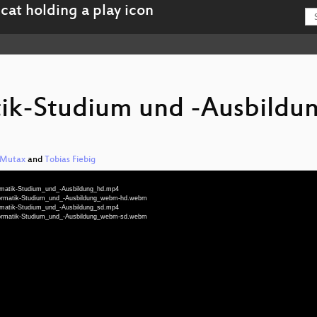
ik-Studium und -Ausbildu
Mutax
and
Tobias Fiebig
ormatik-Studium_und_-Ausbildung_hd.mp4
nformatik-Studium_und_-Ausbildung_webm-hd.webm
ormatik-Studium_und_-Ausbildung_sd.mp4
nformatik-Studium_und_-Ausbildung_webm-sd.webm