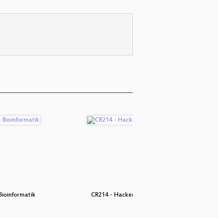
Bioinformatik
CR214 - Hackerethik
CR229: