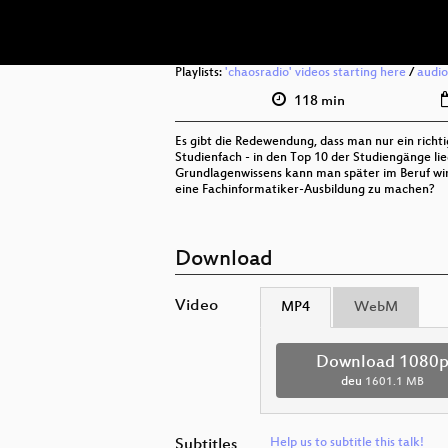
Playlists:
'chaosradio' videos starting here
/
audio
118 min
Es gibt die Redewendung, dass man nur ein richt
Studienfach - in den Top 10 der Studiengänge li
Grundlagenwissens kann man später im Beruf wirkl
eine Fachinformatiker-Ausbildung zu machen?
Download
Video
MP4
WebM
Download 1080
deu
1601.1 MB
Subtitles
Help us to subtitle this talk!