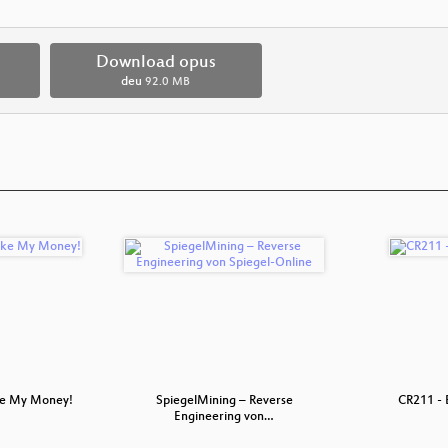
Download opus
deu
92.0 MB
ke My Money!
SpiegelMining – Reverse
CR211 - 
Engineering von…