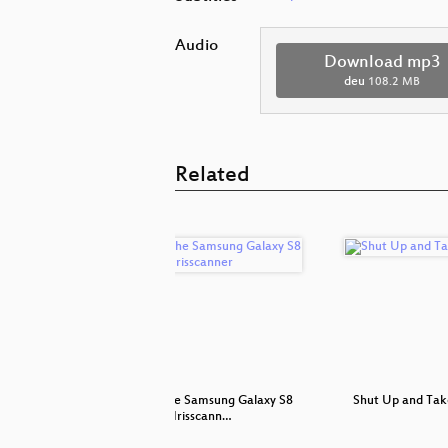
Audio
Download mp3
deu
108.2 MB
Related
ack
Hacking the Samsung Galaxy S8
Shut Up and Ta
Irisscann…