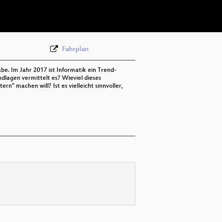
deu 576p (webm)
Fahrplan
e. Im Jahr 2017 ist Informatik ein Trend-
dlagen vermittelt es? Wieviel dieses
n" machen will? Ist es vielleicht sinnvoller,