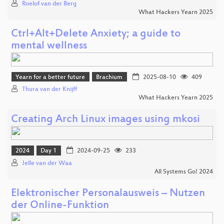
Roelof van der Berg
What Hackers Yearn 2025
Ctrl+Alt+Delete Anxiety; a guide to
mental wellness
Yearn for a better future
Brachium
2025-08-10
409
Thura van der Knijff
What Hackers Yearn 2025
Creating Arch Linux images using mkosi
2024
Day 1
2024-09-25
233
Jelle van der Waa
All Systems Go! 2024
Elektronischer Personalausweis – Nutzen
der Online‑Funktion