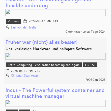
Fluxbox - Der Wandlungsfähige und
flexible underdog
Vortrag
2024-03-17
413
Lars von der Brelie
Chemnitzer Linux-Tage 2024
Früher war (nicht) alles besser!
Unzuverlässige Hardware und halbgare Software
Retro-Computing - VAXination becoming cool again
HS 1/2
2025-08-16
766
Christian Stankowic
FrOSCon 2025
Incus - The Powerful system container and
virtual machine manager