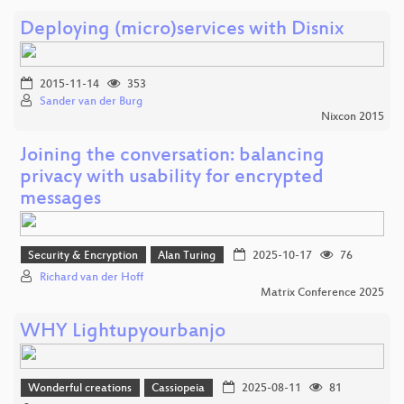
Deploying (micro)services with Disnix
2015-11-14
353
Sander van der Burg
Nixcon 2015
Joining the conversation: balancing
privacy with usability for encrypted
messages
Security & Encryption
Alan Turing
2025-10-17
76
Richard van der Hoff
Matrix Conference 2025
WHY Lightupyourbanjo
Wonderful creations
Cassiopeia
2025-08-11
81