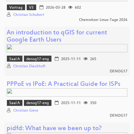
Vortrag
V3
2026-03-28
602
Christian Schubert
Chemnitzer Linux-Tage 2026
An introduction to qGIS for current
Google Earth Users
Saal A
denog17-eng
2025-11-11
265
Christian Dieckhoff
DENOG17
PPPoE vs IPoE: A Practical Guide for ISPs
Saal A
denog17-eng
2025-11-11
350
Christian Giese
DENOG17
pidfd: What have we been up to?