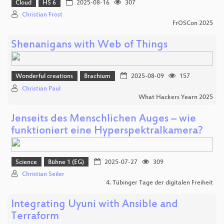
Cloud
HS 6
2025-08-16
307
Christian Frost
FrOSCon 2025
Shenanigans with Web of Things
Wonderful creations
Brachium
2025-08-09
157
Christian Paul
What Hackers Yearn 2025
Jenseits des Menschlichen Auges – wie
funktioniert eine Hyperspektralkamera?
Science
Bühne 1 (EG)
2025-07-27
309
Christian Seiler
4. Tübinger Tage der digitalen Freiheit
Integrating Uyuni with Ansible and
Terraform