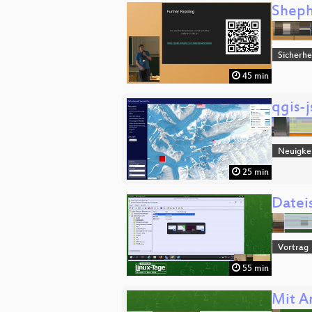
Sheph
Sicherhe
45 min
qgis-
Neuigke
25 min
Datei
Vortrag
55 min
Mit A