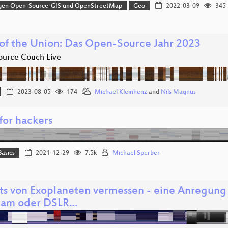
gen Open-Source-GIS und OpenStreetMap
Geo
2022-03-09
345
 of the Union: Das Open-Source Jahr 2023
urce Couch Live
2023-08-05
174
Michael Kleinhenz
and
Nils Magnus
for hackers
Basics
2021-12-29
7.5k
Michael Sperber
its von Exoplaneten vermessen - eine Anregun
am oder DSLR…