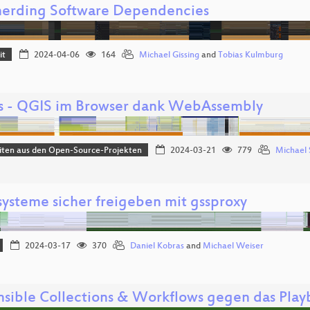
erding Software Dependencies
it
2024-04-06
164
Michael Gissing
and
Tobias Kulmburg
js - QGIS im Browser dank WebAssembly
iten aus den Open-Source-Projekten
2024-03-21
779
Michael
systeme sicher freigeben mit gssproxy
2024-03-17
370
Daniel Kobras
and
Michael Weiser
nsible Collections & Workflows gegen das Pla