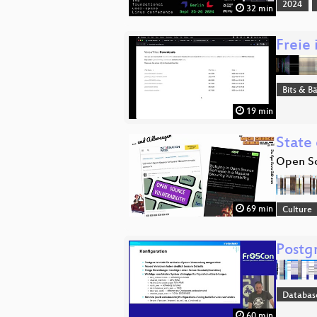
2024
32 min
Freie 
Bits & 
19 min
State
Open So
69 min
Culture
Postg
Databas
60 min