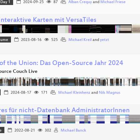
Day 1
2024-09-25
87
Alban Crequy
and
Michael Friese
interaktive Karten mit VersaTiles
Bäume
2023-08-16
525
Michael Kreil
and
yetzt
 of the Union: Das Open-Source Jahr 2024
urce Couch Live
2024-08-17
171
Michael Kleinhenz
and
Nils Magnus
res für nicht-Datenbank AdministratorInnen
e
2022-08-21
302
Michael Banck