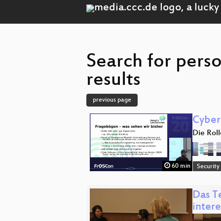
Search for pers
results
previous page
Cybers
Die Rol
60 min
Security
Das Te
intere