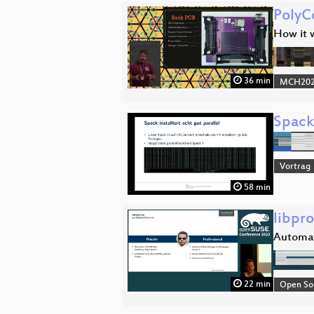
PolyC
How it w
36 min
MCH2022
Spack
Vortrag
58 min
libpr
Automat
22 min
Open So