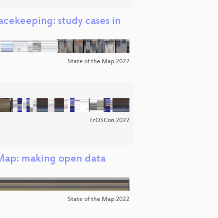
acekeeping: study cases in
State of the Map 2022
FrOSCon 2022
tMap: making open data
State of the Map 2022