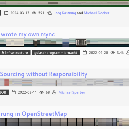
2024-03-17
591
Jörg Kastning
and
Michael Decker
 wrote my own rsync
 & Infrastructure
gulaschprogrammiernacht
2022-05-20
3.4k
 Sourcing without Responsibility
BOB
2022-03-11
68
Michael Sperber
hrung in OpenStreetMap