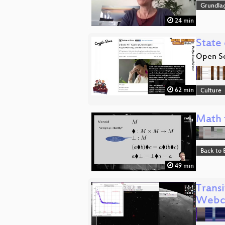
Grundla
24 min
State
Open So
62 min
Culture
Math 
Back to 
49 min
Trans
Webc