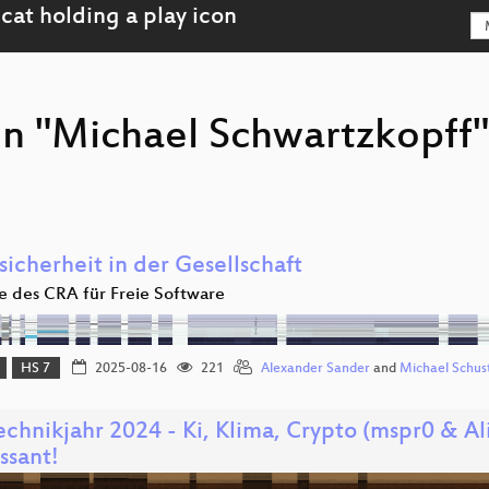
on "Michael Schwartzkopff
icherheit in der Gesellschaft
le des CRA für Freie Software
HS 7
2025-08-16
221
Alexander Sander
and
Michael Schus
chnikjahr 2024 - Ki, Klima, Crypto (mspr0 & Al
ssant!