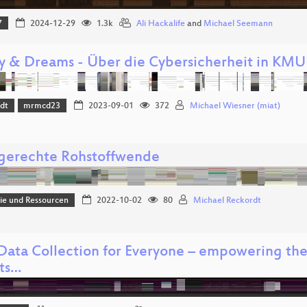
7
2024-12-29
1.3k
Ali Hackalife
and
Michael Seemann
ty & Dreams - Über die Cybersicherheit in KMU
dt
mrmcd23
2023-09-01
372
Michael Wiesner (miat)
gerechte Rohstoffwende
e und Ressourcen
2022-10-02
80
Michael Reckordt
Data Collection for Everyone – empowering the
hts…