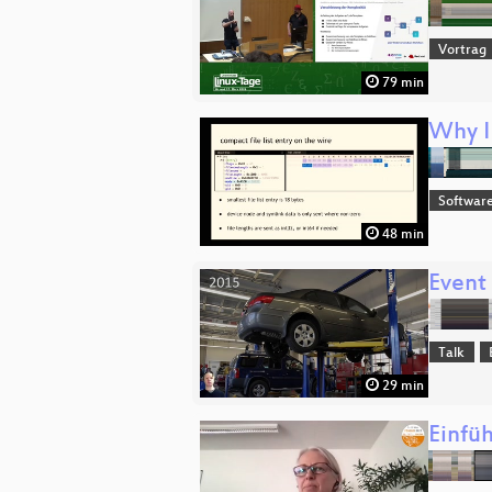
Vortrag
79 min
Why I
Software
48 min
Event
Talk
29 min
Einfü