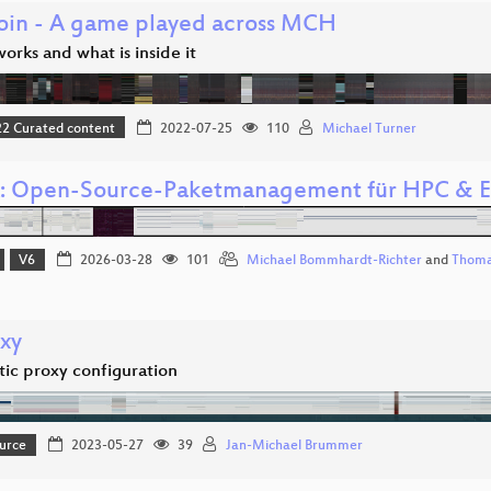
oin - A game played across MCH
orks and what is inside it
 Curated content
2022-07-25
110
Michael Turner
: Open-Source-Paketmanagement für HPC & E
V6
2026-03-28
101
Michael Bommhardt-Richter
and
Thoma
oxy
ic proxy configuration
urce
2023-05-27
39
Jan-Michael Brummer