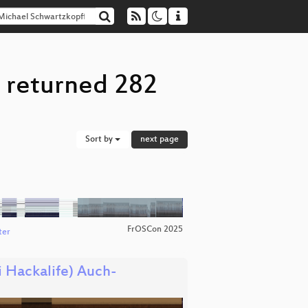
" returned 282
Sort by
next page
FrOSCon 2025
ter
i Hackalife) Auch-