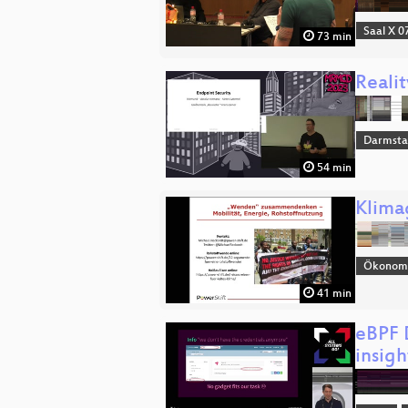
Saal X 0
73 min
Reali
Darmsta
54 min
Klima
Ökonomi
41 min
eBPF 
insig