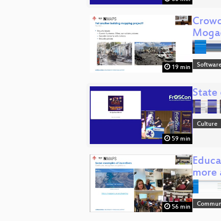
Crowds
Moga
Softwar
19 min
State
Culture
59 min
Educa
more 
Communi
56 min