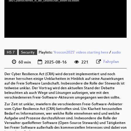
deu-Cybersicherheit_in_der_Gesellschaft_webm-sd.webm
deu 1080p (webm;codecs=av01)
deu 576p (mp4)
deu 576p (webm)
HS 7
Security
Playlists:
'froscon2025' videos starting here
/
audio
Fahrplan
60 min
2025-08-16
221
Der Cyber Resilience Act (CRA) wird derzeit implementiert und noch
immer herrschen einige Unklarheiten in Hinblick auf seine Auswirkungen
auf die Freie Software Landschaft. Insbesondere die Rolle der Stewards ist
teilweise unklar. Der Vortrag wird den aktuellen Stand der Debatte
beleuchten als auch Wege und Lösungen aufzeigen, wie mit den
verschiedeneren Freie-Software-Akteuren umgegangen werden sollte.
Zur Zeit ist unklar, inwiefern die verschiedenen Freie-Software-Anbieter
vom Cyber Resilience Act (CRA) betroffen sind. Um Klarheit herzustellen
Bedarf es Informationen, wer welche Rolle einnehmen wird und welche
Aufgabe und Prozesse durchzuführen sind. Insbesondere die Rolle der
Verwalter quelloffener Software (Open-Source Stewards) und Tätigkeiten
bei Freier Software außerhalb des kommerziellen Interesses sind dabei von