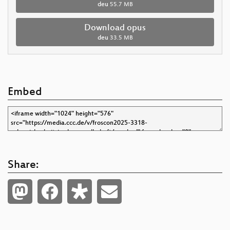
deu
55.7 MB
Download opus
deu
33.5 MB
Embed
Share: