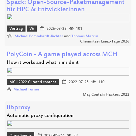
Spack: Open-Source-Paketmanagement
für HPC & Entwicklerinnen
Vortrag
V6
2026-03-28
101
Michael Bommhardt-Richter
and
Thomas Marcus
Chemnitzer Linux-Tage 2026
PolyCoin - A game played across MCH
How it works and what is inside it
MCH2022 Curated content
2022-07-25
110
Michael Turner
May Contain Hackers 2022
libproxy
Automatic proxy configuration
Open Source
2023-05-27
39