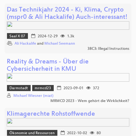
Das Technikjahr 2024 - Ki, Klima, Crypto
(mspr0 & Ali Hackalife) Auch-interessant!
Saal X 07
2024-12-29
1.3k
Ali Hackalife
and
Michael Seemann
38C3: Illegal Instructions
Reality & Dreams - Über die
Cybersicherheit in KMU
Darmstadt
mrmcd23
2023-09-01
372
Michael Wiesner (miat)
MRMCD 2023 - Wem gehört die Wirklichkeit?
Klimagerechte Rohstoffwende
Ökonomie und Ressourcen
2022-10-02
80