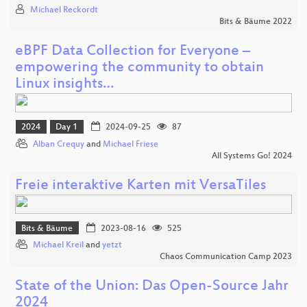
Michael Reckordt
Bits & Bäume 2022
eBPF Data Collection for Everyone –
empowering the community to obtain
Linux insights…
2024
Day 1
2024-09-25
87
Alban Crequy
and
Michael Friese
All Systems Go! 2024
Freie interaktive Karten mit VersaTiles
Bits & Bäume
2023-08-16
525
Michael Kreil
and
yetzt
Chaos Communication Camp 2023
State of the Union: Das Open-Source Jahr
2024