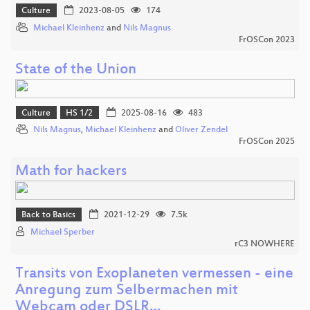
Culture
2023-08-05
174
Michael Kleinhenz
and
Nils Magnus
FrOSCon 2023
State of the Union
Culture
HS 1/2
2025-08-16
483
Nils Magnus
,
Michael Kleinhenz
and
Oliver Zendel
FrOSCon 2025
Math for hackers
Back to Basics
2021-12-29
7.5k
Michael Sperber
rC3 NOWHERE
Transits von Exoplaneten vermessen - eine
Anregung zum Selbermachen mit
Webcam oder DSLR…