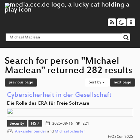
Search for person "Michael
Maclean" returned 282 results
previous page
Sort by
next page
Cybersicherheit in der Gesellschaft
Die Rolle des CRA für Freie Software
Security
HS 7
2025-08-16
221
Alexander Sander
and
Michael Schuster
FrOSCon 2025