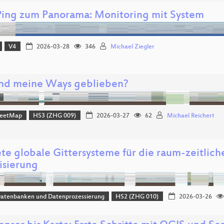
ing zum Panorama: Monitoring mit System
V4
2026-03-28
346
Michael Ziegler
nd meine Ways geblieben?
reetMap
HS3 (ZHG 009)
2026-03-27
62
Michael Reichert
ete globale Gittersysteme für die raum-zeitlic
isierung
Datenbanken und Datenprozessierung
HS2 (ZHG 010)
2026-03-26