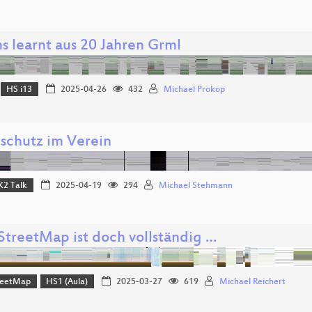
s learnt aus 20 Jahren Grml
HS i13
2025-04-26
432
Michael Prokop
schutz im Verein
K2 Talk
2025-04-19
294
Michael Stehmann
treetMap ist doch vollständig …
reetMap
HS1 (Aula)
2025-03-27
619
Michael Reichert