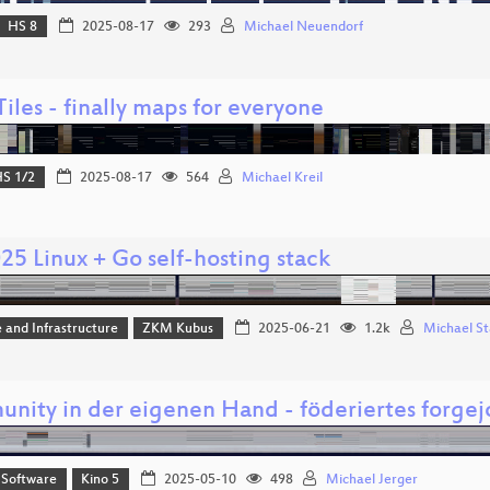
HS 8
2025-08-17
293
Michael Neuendorf
iles - finally maps for everyone
S 1/2
2025-08-17
564
Michael Kreil
25 Linux + Go self-hosting stack
 and Infrastructure
ZKM Kubus
2025-06-21
1.2k
Michael St
nity in der eigenen Hand - föderiertes forgej
 Software
Kino 5
2025-05-10
498
Michael Jerger