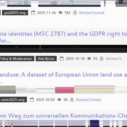
god2025-eng
2025-11-26
582
Michael Kuckuk
le identites (MSC 2787) and the GDPR right to 
for…
 Policy & Moderation
Ada Byron
2025-10-18
92
Michael S.
nduse: A dataset of European Union land use a
…
sotm2025-eng
2025-10-03
58
Michael Schultz
em Weg zum universellen Kommunikations-Cli