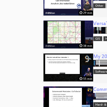
Other
29 min
VersaT
GIS
H
38 min
My 20
Software
55 min
Commu
Hard- &