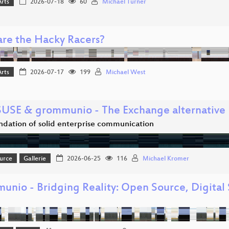
Arts
2026-07-18
60
Michael Turner
re the Hacky Racers?
Arts
2026-07-17
199
Michael West
USE & grommunio - The Exchange alternative
ndation of solid enterprise communication
urce
Gallerie
2026-06-25
116
Michael Kromer
unio - Bridging Reality: Open Source, Digital