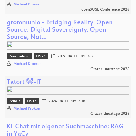
Michael Kromer
openSUSE Conference 2026
grommunio - Bridging Reality: Open
Source, Digital Sovereignty. Open
Source, Not…
Anwendung
HS i2
2026-04-11
367
Michael Kromer
Grazer Linuxtage 2026
Tatort 🤡-IT
Admin
HS i7
2026-04-11
2.1k
Michael Prokop
Grazer Linuxtage 2026
KI-Chat mit eigener Suchmaschine: RAG
in YaCy