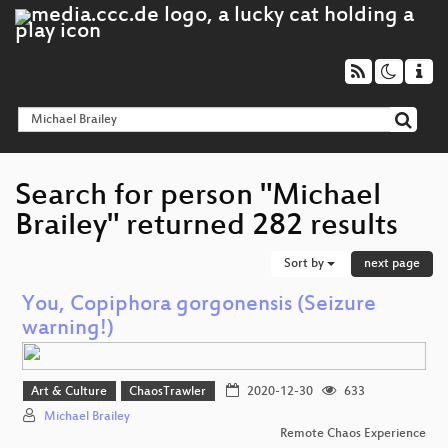
Search for person "Michael
Brailey" returned 282 results
Sort by
next page
You, Copiphora gorgonensis (Seizure
warning!)
Art & Culture
ChaosTrawler
2020-12-30
633
Michael Brailey
Remote Chaos Experience