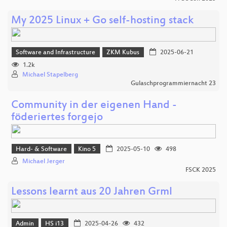
My 2025 Linux + Go self-hosting stack
Software and Infrastructure
ZKM Kubus
2025-06-21
1.2k
Michael Stapelberg
Gulaschprogrammiernacht 23
Community in der eigenen Hand -
föderiertes forgejo
Hard- & Software
Kino 5
2025-05-10
498
Michael Jerger
FSCK 2025
Lessons learnt aus 20 Jahren Grml
Admin
HS i13
2025-04-26
432