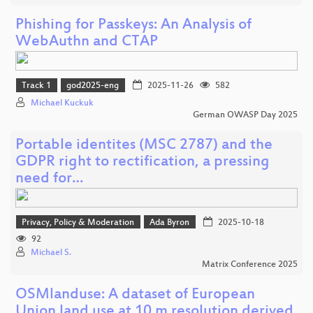
Phishing for Passkeys: An Analysis of
WebAuthn and CTAP
Track 1
god2025-eng
2025-11-26
582
Michael Kuckuk
German OWASP Day 2025
Portable identites (MSC 2787) and the
GDPR right to rectification, a pressing
need for…
Privacy, Policy & Moderation
Ada Byron
2025-10-18
92
Michael S.
Matrix Conference 2025
OSMlanduse: A dataset of European
Union land use at 10 m resolution derived