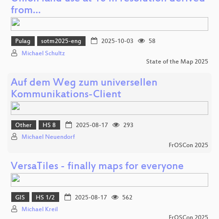
from…
Pulag
sotm2025-eng
2025-10-03
58
Michael Schultz
State of the Map 2025
Auf dem Weg zum universellen
Kommunikations-Client
Other
HS 8
2025-08-17
293
Michael Neuendorf
FrOSCon 2025
VersaTiles - finally maps for everyone
GIS
HS 1/2
2025-08-17
562
Michael Kreil
FrOSCon 2025