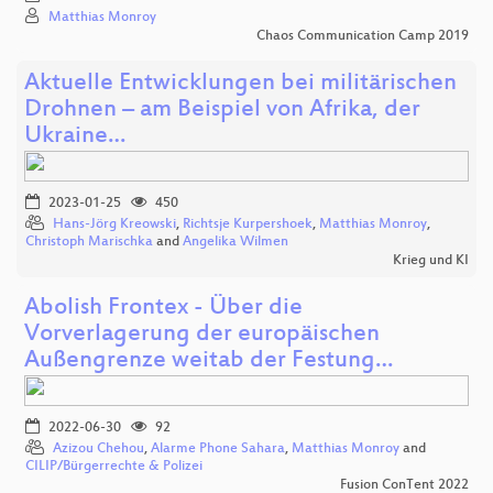
Matthias Monroy
Chaos Communication Camp 2019
Aktuelle Entwicklungen bei militärischen
Drohnen – am Beispiel von Afrika, der
Ukraine…
2023-01-25
450
Hans-Jörg Kreowski
,
Richtsje Kurpershoek
,
Matthias Monroy
,
Christoph Marischka
and
Angelika Wilmen
Krieg und KI
Abolish Frontex - Über die
Vorverlagerung der europäischen
Außengrenze weitab der Festung…
2022-06-30
92
Azizou Chehou
,
Alarme Phone Sahara
,
Matthias Monroy
and
CILIP/Bürgerrechte & Polizei
Fusion ConTent 2022