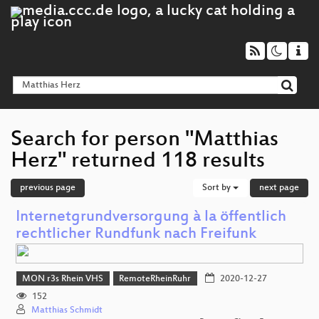
Search for person "Matthias
Herz" returned 118 results
previous page
Sort by
next page
Internetgrundversorgung à la öffentlich
rechtlicher Rundfunk nach Freifunk
MON r3s Rhein VHS
RemoteRheinRuhr
2020-12-27
152
Matthias Schmidt