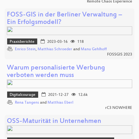
Remote Chaos Experience
FOSS-GIS in der Berliner Verwaltung –
Ein Erfolgsmodell?
Praxisberichte
2023-03-16
118
Enrico Stein
,
Matthias Schroeder
and
Manu Gehlhoff
FOSSGIS 2023
Warum personalisierte Werbung
verboten werden muss
Digitalcourage
2021-12-27
12.6k
Rena Tangens
and
Matthias Eberl
rC3 NOWHERE
OSS-Maturität in Unternehmen