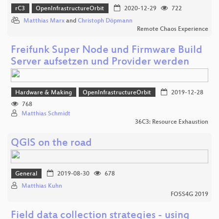
rC3
OpenInfrastructureOrbit
2020-12-29
722
Matthias Marx
and
Christoph Döpmann
Remote Chaos Experience
Freifunk Super Node und Firmware Build
Server aufsetzen und Provider werden
Hardware & Making
OpenInfrastructureOrbit
2019-12-28
768
Matthias Schmidt
36C3: Resource Exhaustion
QGIS on the road
General
2019-08-30
678
Matthias Kuhn
FOSS4G 2019
Field data collection strategies - using