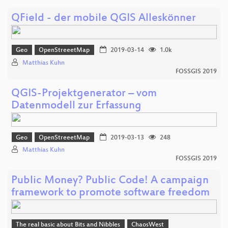
QField - der mobile QGIS Alleskönner
Geo
OpenStreeetMap
2019-03-14
1.0k
Matthias Kuhn
FOSSGIS 2019
QGIS-Projektgenerator – vom
Datenmodell zur Erfassung
Geo
OpenStreeetMap
2019-03-13
248
Matthias Kuhn
FOSSGIS 2019
Public Money? Public Code! A campaign
framework to promote software freedom
The real basic about Bits and Nibbles
ChaosWest