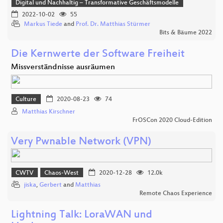
Digital und Nachhaltig – Transformative Geschäftsmodelle
2022-10-02
55
Markus Tiede
and
Prof. Dr. Matthias Stürmer
Bits & Bäume 2022
Die Kernwerte der Software Freiheit
Missverständnisse ausräumen
Culture
2020-08-23
74
Matthias Kirschner
FrOSCon 2020 Cloud-Edition
Very Pwnable Network (VPN)
CWTV
Chaos-West
2020-12-28
12.0k
jiska
,
Gerbert
and
Matthias
Remote Chaos Experience
Lightning Talk: LoraWAN und