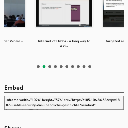
aus der Wolke –
Internet of Dildos - a long way to
targeted adve
 …
a vi…
h
Embed