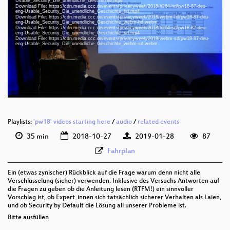
Usable_Security_Die_unendliche_Geschichte.mp4
Download File: https://cdn.media.ccc.de/events/privacyweek/2018/h264-hd/pw18-87-deu-
eng 1080p (mp4)
eng-Usable_Security_Die_unendliche_Geschichte_hd.mp4
Download File: https://cdn.media.ccc.de/events/privacyweek/2018/webm-hd/pw18-87-deu-
deu-eng 1080p (mp4)
eng-Usable_Security_Die_unendliche_Geschichte_webm-hd.webm
Download File: https://cdn.media.ccc.de/events/privacyweek/2018/h264-sd/pw18-87-deu-
eng-Usable_Security_Die_unendliche_Geschichte_sd.mp4
deu-eng 1080p (webm)
Download File: https://cdn.media.ccc.de/events/privacyweek/2018/webm-sd/pw18-87-deu-
eng-Usable_Security_Die_unendliche_Geschichte_webm-sd.webm
deu-eng 576p (mp4)
deu-eng 576p (webm)
Playlists:
'pw18' videos starting here
/
audio
/
related events
35 min
2018-10-27
2019-01-28
87
Fahrplan
Ein (etwas zynischer) Rückblick auf die Frage warum denn nicht alle
Verschlüsselung (sicher) verwenden. Inklusive des Versuchs Antworten auf
die Fragen zu geben ob die Anleitung lesen (RTFM!) ein sinnvoller
Vorschlag ist, ob Expert_innen sich tatsächlich sicherer Verhalten als Laien,
und ob Security by Default die Lösung all unserer Probleme ist.
Bitte ausfüllen