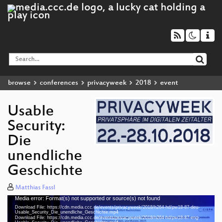
browse
conferences
privacyweek
2018
event
Usable
Security:
Die
unendliche
Geschichte
Matthias Fassl
Media error: Format(s) not supported or source(s) not found
Video
Download File: https://cdn.media.ccc.de/events/privacyweek/2018/h264-hd/pw18-87-deu-
Player
Usable_Security_Die_unendliche_Geschichte.mp4
deu 1080p (mp4)
Download File: https://cdn.media.ccc.de/events/privacyweek/2018/h264-hd/pw18-87-eng-