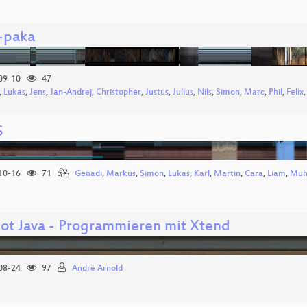
l-paka
09-10
47
,
Lukas
,
Jens
,
Jan-Andrej
,
Christopher
,
Justus
,
Julius
,
Nils
,
Simon
,
Marc
,
Phil
,
Felix
S
10-16
71
Genadi
,
Markus
,
Simon
,
Lukas
,
Karl
,
Martin
,
Cara
,
Liam
,
Mu
lot Java - Programmieren mit Xtend
08-24
97
André Arnold