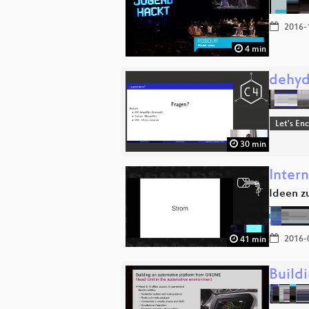
2016-
4 min
dehyd
Let's En
30 min
Intern
Ideen z
2016-
41 min
Build