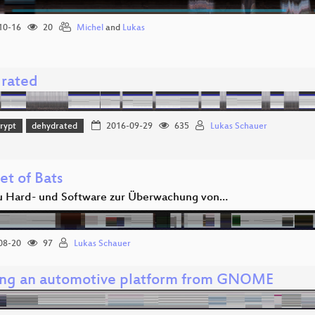
10-16
20
Michel
and
Lukas
rated
crypt
dehydrated
2016-09-29
635
Lukas Schauer
et of Bats
u Hard- und Software zur Überwachung von…
08-20
97
Lukas Schauer
ing an automotive platform from GNOME