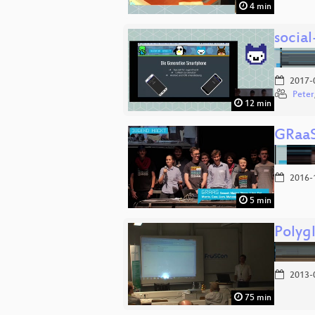
4 min
socia
2017-
Peter
12 min
GRaa
2016-
5 min
Polyg
2013-
75 min