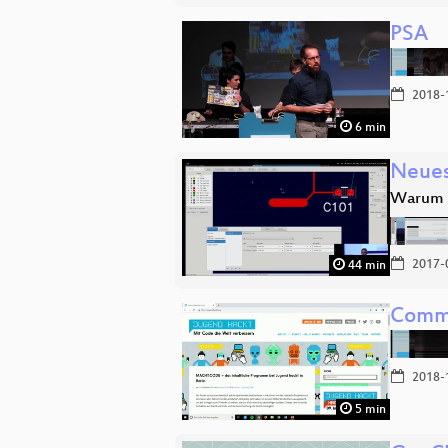
PSA
2018-
6 min
Neues
Warum E
2017-
44 min
Comm
2018-
5 min