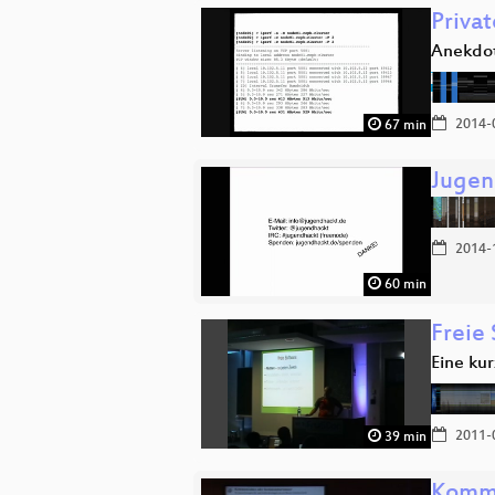
Priva
Anekdot
2014-
67 min
Jugen
2014-
60 min
Freie
Eine ku
2011-
39 min
Kommu