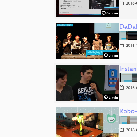
2016-
62 min
DaDa
2016-
5 min
Insta
2016-
2 min
Robo
2016-