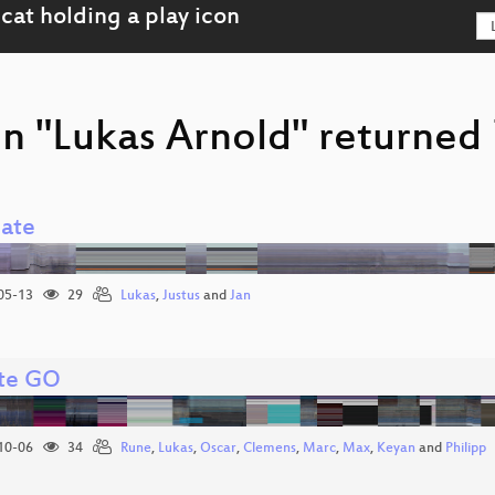
n "Lukas Arnold" returned 
late
05-13
29
Lukas
,
Justus
and
Jan
te GO
10-06
34
Rune
,
Lukas
,
Oscar
,
Clemens
,
Marc
,
Max
,
Keyan
and
Philipp