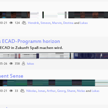
10-21
124
Hendrik
,
Simeon
,
Marvin
,
Destina
and
Lukas
 ECAD-Programm horizon
CAD in Zukunft Spaß machen wird.
05-26
358
lukas
ent Sense
10-21
33
Nikolas
,
Jonas
,
Arthur
,
Georg
,
Shane
,
Niclas
and
Lukas