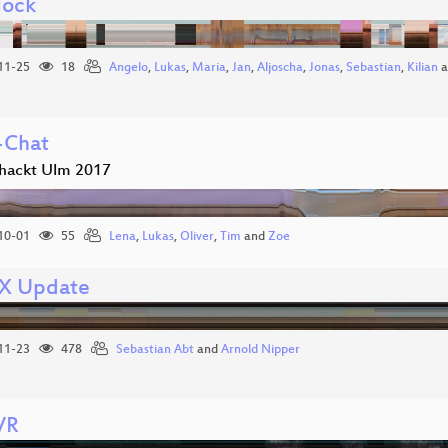
lock
11-25
18
Angelo
,
Lukas
,
Maria
,
Jan
,
Aljoscha
,
Jonas
,
Sebastian
,
Kilian
a
-Chat
hackt Ulm 2017
10-01
55
Lena
,
Lukas
,
Oliver
,
Tim
and
Zoe
X Update
11-23
478
Sebastian Abt
and
Arnold Nipper
VR