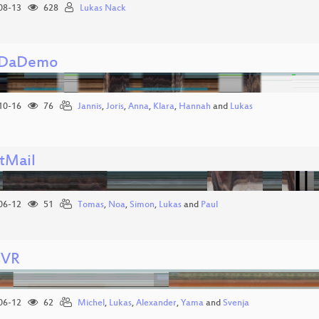
08-13
628
Lukas Nack
DaDemo
10-16
76
Jannis
,
Joris
,
Anna
,
Klara
,
Hannah
and
Lukas
ntMail
06-12
51
Tomas
,
Noa
,
Simon
,
Lukas
and
Paul
-VR
06-12
62
Michel
,
Lukas
,
Alexander
,
Yama
and
Svenja