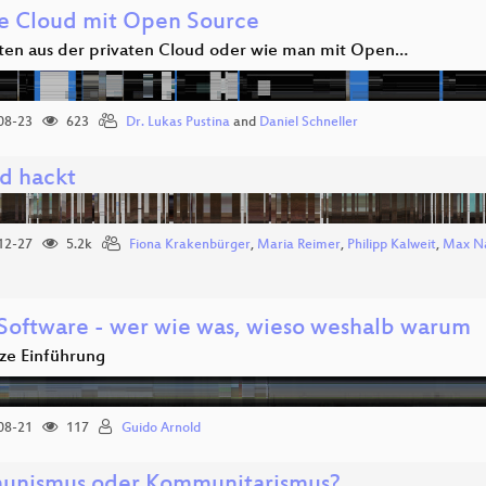
te Cloud mit Open Source
en aus der privaten Cloud oder wie man mit Open…
08-23
623
Dr. Lukas Pustina
and
Daniel Schneller
d hackt
12-27
5.2k
Fiona Krakenbürger
,
Maria Reimer
,
Philipp Kalweit
,
Max N
 Software - wer wie was, wieso weshalb warum
rze Einführung
08-21
117
Guido Arnold
nismus oder Kommunitarismus?