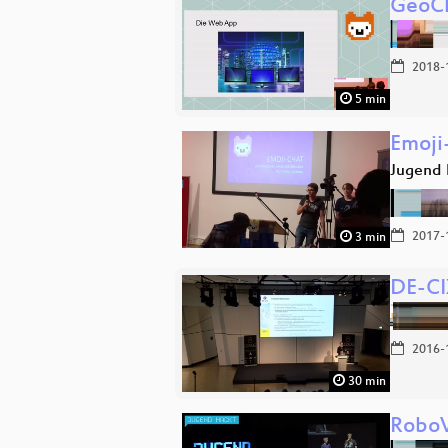
GeoC
2018-
5 min
Emoji
Jugend 
2017-
3 min
DE-CI
2016-
30 min
Robo