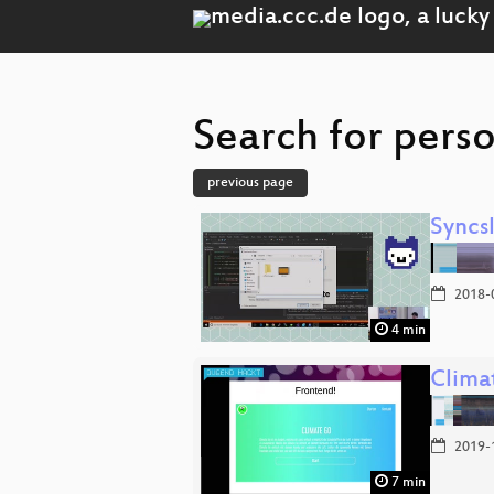
Search for perso
previous page
Syncs
2018-
4 min
Clima
2019-
7 min