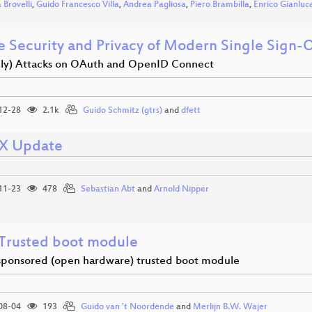
 Brovelli
,
Guido Francesco Villa
,
Andrea Pagliosa
,
Piero Brambilla
,
Enrico Gianluc
e Security and Privacy of Modern Single Sign-
ly) Attacks on OAuth and OpenID Connect
12-28
2.1k
Guido Schmitz (gtrs)
and
dfett
X Update
11-23
478
Sebastian Abt
and
Arnold Nipper
Trusted boot module
ponsored (open hardware) trusted boot module
08-04
193
Guido van 't Noordende
and
Merlijn B.W. Wajer