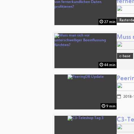
ferne
Rasterd
27 min
Muss 
c-base
44 min
Peeri
2018-
9 min
C3-Te