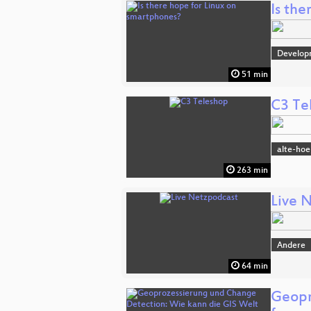
Is th
Develop
51 min
C3 Te
alte-hoe
263 min
Live 
Andere
64 min
Geopr