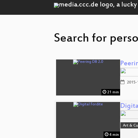
Search for pers
Peeri
2015-
21 min
Digita
Art & Cu
4 min