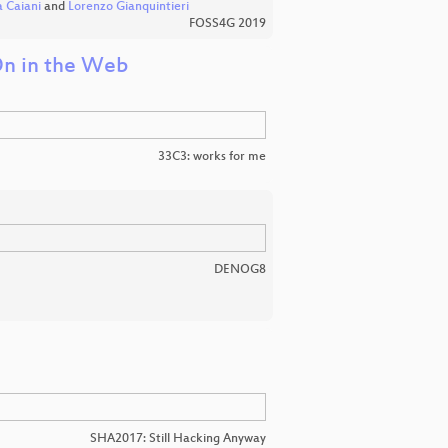
a Caiani
and
Lorenzo Gianquintieri
FOSS4G 2019
On in the Web
33C3: works for me
DENOG8
SHA2017: Still Hacking Anyway