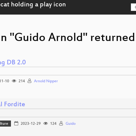
on "Guido Arnold" returned 
ng DB 2.0
11-10
214
Arnold Nipper
l Fordite
lture
2023-12-29
124
Guido