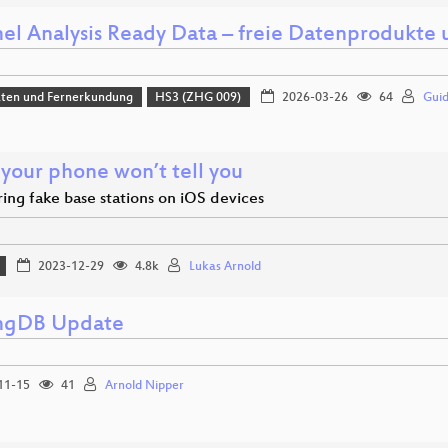
nel Analysis Ready Data – freie Datenprodukte 
aten und Fernerkundung
HS3 (ZHG 009)
2026-03-26
64
Gui
your phone won’t tell you
ing fake base stations on iOS devices
2023-12-29
4.8k
Lukas Arnold
ngDB Update
11-15
41
Arnold Nipper