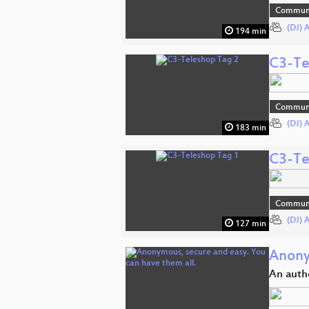
Commun
(DJ) 
194 min
C3-Te
Commun
(DJ) 
183 min
C3-Te
Commun
(DJ) 
127 min
Anony
An authe