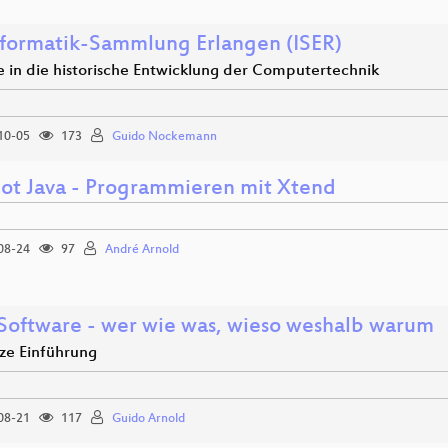
nformatik-Sammlung Erlangen (ISER)
ke in die historische Entwicklung der Computertechnik
10-05
173
Guido Nockemann
lot Java - Programmieren mit Xtend
08-24
97
André Arnold
 Software - wer wie was, wieso weshalb warum
rze Einführung
08-21
117
Guido Arnold