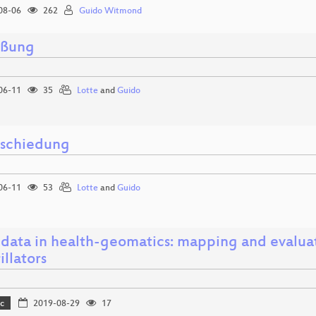
08-06
262
Guido Witmond
üßung
06-11
35
Lotte
and
Guido
schiedung
06-11
53
Lotte
and
Guido
data in health-geomatics: mapping and evaluat
illators
c
2019-08-29
17