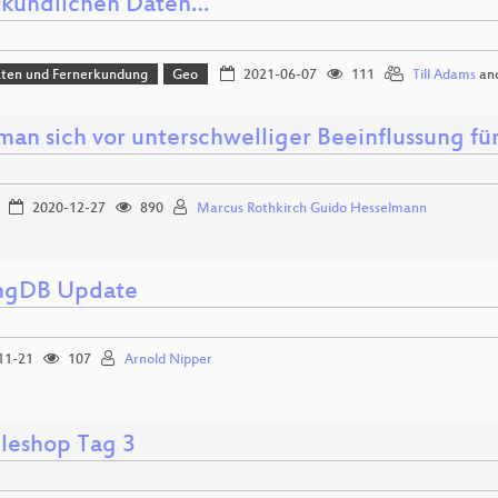
rkundlichen Daten…
aten und Fernerkundung
Geo
2021-06-07
111
Till Adams
an
man sich vor unterschwelliger Beeinflussung fü
2020-12-27
890
Marcus Rothkirch Guido Hesselmann
ngDB Update
11-21
107
Arnold Nipper
leshop Tag 3