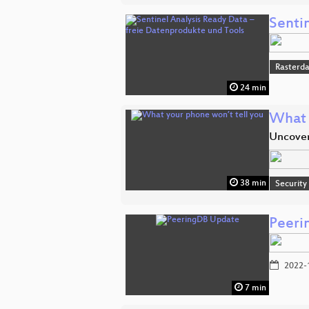
Senti
Rasterd
24 min
What 
Uncover
38 min
Security
Peeri
2022-
7 min