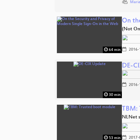
Maria
On th
(Not On
2016-
64 min
DE-CI
2016-
30 min
TBM: 
NLNet s
2017-
53 min