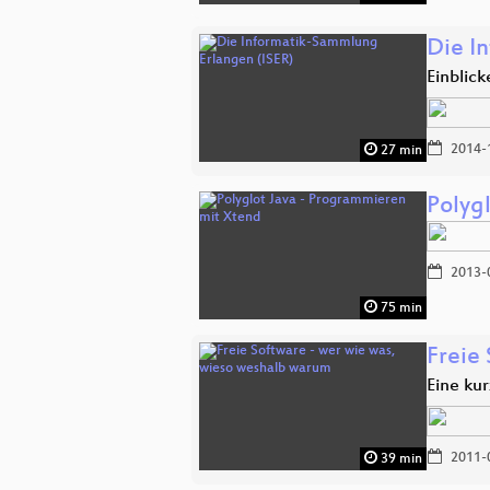
Die I
Einblic
2014-
27 min
Polyg
2013-
75 min
Freie
Eine ku
2011-
39 min