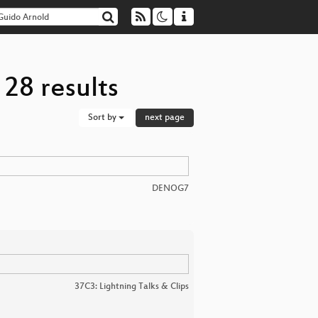
28 results
Sort by
next page
DENOG7
37C3: Lightning Talks & Clips