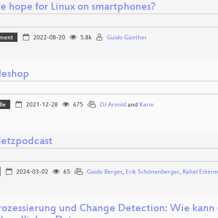
ere hope for Linux on smartphones?
ment
2022-08-20
5.8k
Guido Günther
leshop
lle
2021-12-28
675
DJ Arnold
and
Karin
Netzpodcast
2024-03-02
65
Guido Berger
,
Erik Schönenberger
,
Rahel Ester
ozessierung und Change Detection: Wie kann 