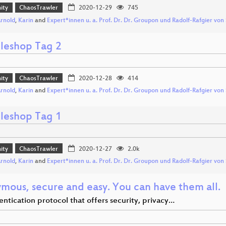
ity
ChaosTrawler
2020-12-29
745
Arnold
,
Karin
and
Expert*innen u. a. Prof. Dr. Dr. Groupon und Radolf-Rafgier von
leshop Tag 2
ity
ChaosTrawler
2020-12-28
414
Arnold
,
Karin
and
Expert*innen u. a. Prof. Dr. Dr. Groupon und Radolf-Rafgier von
leshop Tag 1
ity
ChaosTrawler
2020-12-27
2.0k
Arnold
,
Karin
and
Expert*innen u. a. Prof. Dr. Dr. Groupon und Radolf-Rafgier von
mous, secure and easy. You can have them all.
ntication protocol that offers security, privacy…