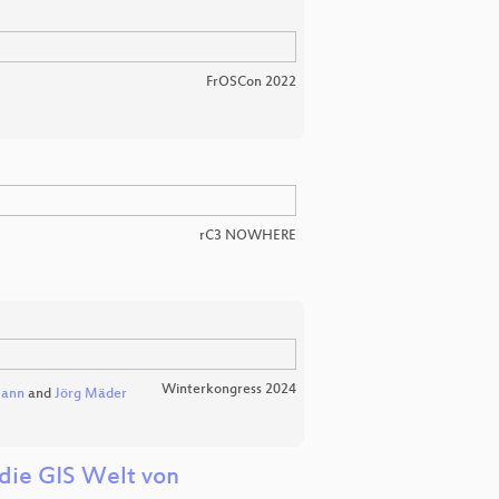
FrOSCon 2022
rC3 NOWHERE
Winterkongress 2024
mann
and
Jörg Mäder
die GIS Welt von