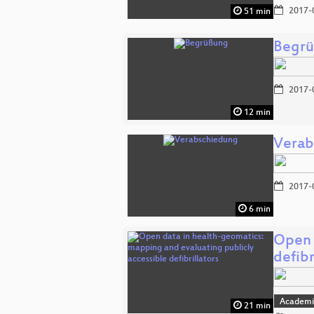
2017-
51 min
Begr
2017-
12 min
Verab
2017-
6 min
Open 
defibr
Academi
21 min