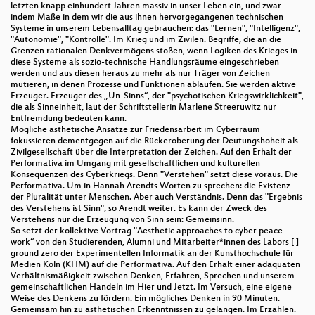
letzten knapp einhundert Jahren massiv in unser Leben ein, und zwar
indem Maße in dem wir die aus ihnen hervorgegangenen technischen
Systeme in unserem Lebensalltag gebrauchen: das "Lernen", "Intelligenz",
"Autonomie", "Kontrolle". Im Krieg und im Zivilen. Begriffe, die an die
Grenzen rationalen Denkvermögens stoßen, wenn Logiken des Krieges in
diese Systeme als sozio-technische Handlungsräume eingeschrieben
werden und aus diesen heraus zu mehr als nur Träger von Zeichen
mutieren, in denen Prozesse und Funktionen ablaufen. Sie werden aktive
Erzeuger. Erzeuger des „Un-Sinns“, der "psychotischen Kriegswirklichkeit",
die als Sinneinheit, laut der Schriftstellerin Marlene Streeruwitz nur
Entfremdung bedeuten kann.
Mögliche ästhetische Ansätze zur Friedensarbeit im Cyberraum
fokussieren dementgegen auf die Rückeroberung der Deutungshoheit als
Zivilgesellschaft über die Interpretation der Zeichen. Auf den Erhalt der
Performativa im Umgang mit gesellschaftlichen und kulturellen
Konsequenzen des Cyberkriegs. Denn "Verstehen" setzt diese voraus. Die
Performativa. Um in Hannah Arendts Worten zu sprechen: die Existenz
der Pluralität unter Menschen. Aber auch Verständnis. Denn das "Ergebnis
des Verstehens ist Sinn", so Arendt weiter. Es kann der Zweck des
Verstehens nur die Erzeugung von Sinn sein: Gemeinsinn.
So setzt der kollektive Vortrag "Aesthetic approaches to cyber peace
work“ von den Studierenden, Alumni und Mitarbeiter*innen des Labors [ ]
ground zero der Experimentellen Informatik an der Kunsthochschule für
Medien Köln (KHM) auf die Performativa. Auf den Erhalt einer adäquaten
Verhältnismäßigkeit zwischen Denken, Erfahren, Sprechen und unserem
gemeinschaftlichen Handeln im Hier und Jetzt. Im Versuch, eine eigene
Weise des Denkens zu fördern. Ein mögliches Denken in 90 Minuten.
Gemeinsam hin zu ästhetischen Erkenntnissen zu gelangen. Im Erzählen.