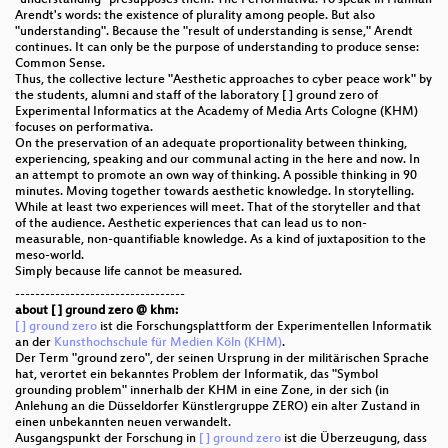
Arendt's words: the existence of plurality among people. But also
"understanding". Because the "result of understanding is sense," Arendt
continues. It can only be the purpose of understanding to produce sense:
Common Sense.
Thus, the collective lecture "Aesthetic approaches to cyber peace work" by
the students, alumni and staff of the laboratory [ ] ground zero of
Experimental Informatics at the Academy of Media Arts Cologne (KHM)
focuses on performativa.
On the preservation of an adequate proportionality between thinking,
experiencing, speaking and our communal acting in the here and now. In
an attempt to promote an own way of thinking. A possible thinking in 90
minutes. Moving together towards aesthetic knowledge. In storytelling.
While at least two experiences will meet. That of the storyteller and that
of the audience. Aesthetic experiences that can lead us to non-
measurable, non-quantifiable knowledge. As a kind of juxtaposition to the
meso-world.
Simply because life cannot be measured.
----------------------------------
about [ ] ground zero @ khm:
[ ] ground zero
ist die Forschungsplattform der Experimentellen Informatik
an der
Kunsthochschule für Medien Köln (KHM)
.
Der Term "ground zero", der seinen Ursprung in der militärischen Sprache
hat, verortet ein bekanntes Problem der Informatik, das "Symbol
grounding problem" innerhalb der KHM in eine Zone, in der sich (in
Anlehung an die Düsseldorfer Künstlergruppe ZERO) ein alter Zustand in
einen unbekannten neuen verwandelt.
Ausgangspunkt der Forschung in
[ ] ground zero
ist die Überzeugung, dass