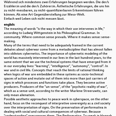
Während sich mindestens zwei Erfahrungen begegnen werden. Die der/s
Erzähler:in und die der/s Zuhörer:in. Ästhetische Erfahrungen, die uns hin
zu nicht-messbaren, zu nicht-quantifizierbaren Erkenntnissen führen
können. Als eine Art Gegenüberstellung zur Meso-Welt.
Einfach weil Leben sich nicht messen lässt.
english:
The meaning of words "is the way in which their use intervenes in life,"
according to Ludwig Wittgenstein in his Philosophical Grammar. In
community. Where common sense prevails. Where it makes sense: sense-
making.
Many of the terms that need to be adequately framed in the current
debates about cyberwar come from a metadiscipline that has almost fallen
into oblivion: cybernetics. The importance of cybernetic modeling of the
world has massively intervened in our lives in the last hundred years, to the
same extent that we use the technical systems that have emerged from it
in our everyday lives: "learning", "intelligence", "autonomy", "control". In
war and in civil life. Concepts that reach the limits of rational thinking
when logics of war are embedded in these systems as socio-technical
spaces of action and mutate out of them into more than just carriers of
signs in which processes and functions take place. They become active
producers. Producers of the "un-sense", of the "psychotic reality of war",
which as a sense-unit, according to the writer Marlene Streeruwitz, can
only mean alienation.
Possible aesthetic approaches to peace work in cyberspace, on the other
hand, focus on the reconquest of interpretive sovereignty as a civil society
over the interpretation of signs. On the preservation of performativa in
dealing with social and cultural consequences of cyberwar. Because
"understanding" presupposes them. The Performativa. To speak in Hannah