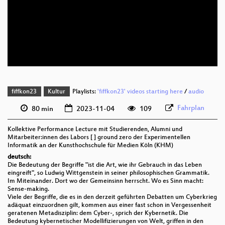
deu 1080p (webm)
deu 576p (mp4)
deu 576p (webm)
fiffkon23
Kultur
Playlists:
'fiffkon23' videos starting here
/
audio
Fahrplan
80 min
2023-11-04
109
Kollektive Performance Lecture mit Studierenden, Alumni und
Mitarbeiter:innen des Labors [ ] ground zero der Experimentellen
Informatik an der Kunsthochschule für Medien Köln (KHM)
deutsch:
Die Bedeutung der Begriffe "ist die Art, wie ihr Gebrauch in das Leben
eingreift", so Ludwig Wittgenstein in seiner philosophischen Grammatik.
Im Miteinander. Dort wo der Gemeinsinn herrscht. Wo es Sinn macht:
Sense-making.
Viele der Begriffe, die es in den derzeit geführten Debatten um Cyberkrieg
adäquat einzuordnen gilt, kommen aus einer fast schon in Vergessenheit
geratenen Metadisziplin: dem Cyber-, sprich der Kybernetik. Die
Bedeutung kybernetischer Modellifizierungen von Welt, griffen in den