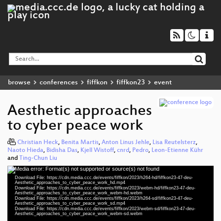
browse
conferences
fiffkon
fiffkon23
event
Aesthetic approaches
to cyber peace work
Christian Heck
,
Benita Martis
,
Anton Linus Jehle
,
Lisa Reutelsterz
,
Naoto Hieda
,
Bidisha Das
,
Kjell Wistoff
,
cnrd
,
Pedro
,
Leon-Etienne Kühr
and
Ting-Chun Liu
Media error: Format(s) not supported or source(s) not found
Video
Download File: https://cdn.media.ccc.de/events/fiffkon/2023/h264-hd/fiffkon23-47-deu-
Player
Aesthetic_approaches_to_cyber_peace_work_hd.mp4
Download File: https://cdn.media.ccc.de/events/fiffkon/2023/webm-hd/fiffkon23-47-deu-
Aesthetic_approaches_to_cyber_peace_work_webm-hd.webm
Download File: https://cdn.media.ccc.de/events/fiffkon/2023/h264-sd/fiffkon23-47-deu-
Aesthetic_approaches_to_cyber_peace_work_sd.mp4
Download File: https://cdn.media.ccc.de/events/fiffkon/2023/webm-sd/fiffkon23-47-deu-
deu 1080p (mp4)
Aesthetic_approaches_to_cyber_peace_work_webm-sd.webm