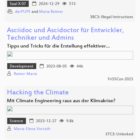
Saal X 07
2024-12-29
513
derPUPE
and
Maria Reimer
38C3: Illegal Instructions
Asciidoc und Ascidoctor für Entwickler,
Techniker und Admins
Tipps und Tricks für die Erstellung effektiver…
Development
2023-08-05
446
Rainer-Maria
FrOSCon 2023
Hacking the Climate
Mit Climate Engineering raus aus der Klimakrise?
Science
2023-12-27
9.8k
Maria-Elena Vorrath
37C3: Unlocked