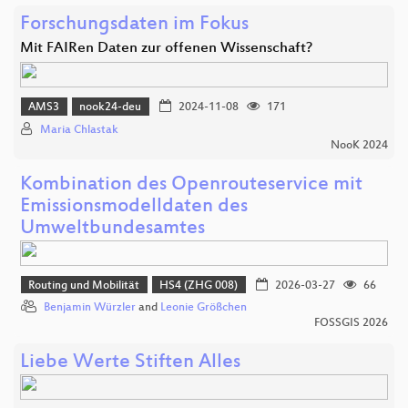
Forschungsdaten im Fokus
Mit FAIRen Daten zur offenen Wissenschaft?
AMS3
nook24-deu
2024-11-08
171
Maria Chlastak
NooK 2024
Kombination des Openrouteservice mit
Emissionsmodelldaten des
Umweltbundesamtes
Routing und Mobilität
HS4 (ZHG 008)
2026-03-27
66
Benjamin Würzler
and
Leonie Größchen
FOSSGIS 2026
Liebe Werte Stiften Alles