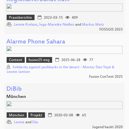
Praxisberichte
2023-03-15
409
Leonie Krelaus
,
Inga-Mareike Nießen
and
Markus Metz
FOSSGIS 2023
Alarme Phone Sahara
Content
fusion25-eng
2025-06-28
77
Solidarity against pushbacks in the desert - Moctar Dan Yayé &
Leonie Jantzer
Fusion ConTent 2025
DiBib
München
München
Projekt
2020-03-08
65
Leonie
and
Elia
Jugend hackt 2020