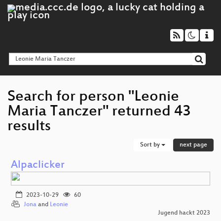
Search for person "Leonie
Maria Tanczer" returned 43
results
Sort by
next page
Alpaclicker
2023-10-29
60
Jona
and
Leonie
Jugend hackt 2023