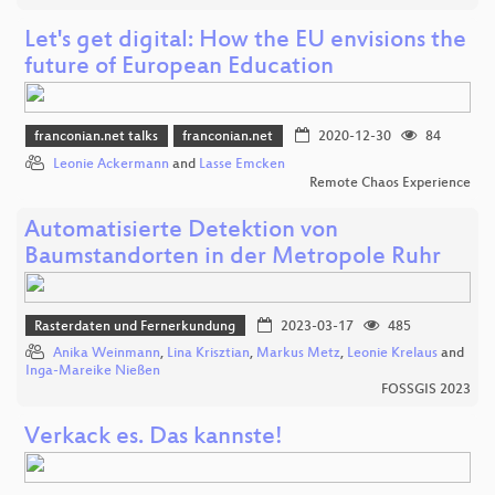
Let's get digital: How the EU envisions the
future of European Education
franconian.net talks
franconian.net
2020-12-30
84
Leonie Ackermann
and
Lasse Emcken
Remote Chaos Experience
Automatisierte Detektion von
Baumstandorten in der Metropole Ruhr
Rasterdaten und Fernerkundung
2023-03-17
485
Anika Weinmann
,
Lina Krisztian
,
Markus Metz
,
Leonie Krelaus
and
Inga-Mareike Nießen
FOSSGIS 2023
Verkack es. Das kannste!