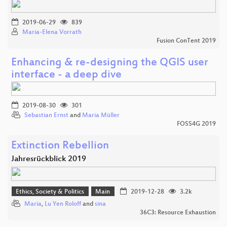
2019-06-29
839
Maria-Elena Vorrath
Fusion ConTent 2019
Enhancing & re-designing the QGIS user
interface - a deep dive
2019-08-30
301
Sebastian Ernst
and
Maria Müller
FOSS4G 2019
Extinction Rebellion
Jahresrückblick 2019
Ethics, Society & Politics
Main
2019-12-28
3.2k
Maria
,
Lu Yen Roloff
and
sina
36C3: Resource Exhaustion