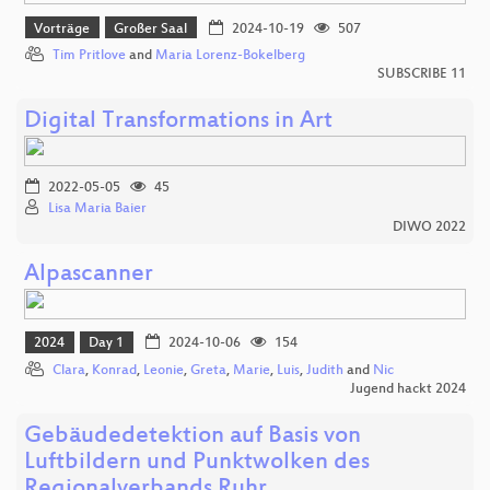
Vorträge
Großer Saal
2024-10-19
507
Tim Pritlove
and
Maria Lorenz-Bokelberg
SUBSCRIBE 11
Digital Transformations in Art
2022-05-05
45
Lisa Maria Baier
DIWO 2022
Alpascanner
2024
Day 1
2024-10-06
154
Clara
,
Konrad
,
Leonie
,
Greta
,
Marie
,
Luis
,
Judith
and
Nic
Jugend hackt 2024
Gebäudedetektion auf Basis von
Luftbildern und Punktwolken des
Regionalverbands Ruhr