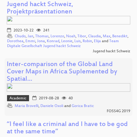
Jugend hackt Schweiz,
Projektpräsentationen
2023-10-22
241
Chudo
,
Jan
,
Thomas
,
Lorenzo
,
Noah
,
Tibor
,
Claudia
,
Max
,
Benedikt
,
Dorothea
,
Emmi
,
Jona
,
Konrad
,
Leonie
,
Luis
,
Robin
,
Elija
and
Team
Digitale Gesellschaft Jugend hackt Schweiz
Jugend hackt Schweiz
Inter-comparison of the Global Land
Cover Maps in Africa Suplemented by
Spatial…
Academic
2019-08-28
40
Maria Brovelli
,
Daniele Oxoli
and
Gorica Bratic
FOSS4G 2019
“I feel like a criminal and I have to be god
at the same time”