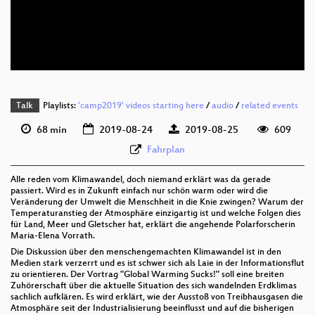
deu 576p (mp4)
deu 576p (webm)
Talk
Playlists:
'camp2019' videos starting here
/
audio
/
related events
68 min
2019-08-24
2019-08-25
609
Fahrplan
Alle reden vom Klimawandel, doch niemand erklärt was da gerade
passiert. Wird es in Zukunft einfach nur schön warm oder wird die
Veränderung der Umwelt die Menschheit in die Knie zwingen? Warum der
Temperaturanstieg der Atmosphäre einzigartig ist und welche Folgen dies
für Land, Meer und Gletscher hat, erklärt die angehende Polarforscherin
Maria-Elena Vorrath.
Die Diskussion über den menschengemachten Klimawandel ist in den
Medien stark verzerrt und es ist schwer sich als Laie in der Informationsflut
zu orientieren. Der Vortrag "Global Warming Sucks!" soll eine breiten
Zuhörerschaft über die aktuelle Situation des sich wandelnden Erdklimas
sachlich aufklären. Es wird erklärt, wie der Ausstoß von Treibhausgasen die
Atmosphäre seit der Industrialisierung beeinflusst und auf die bisherigen