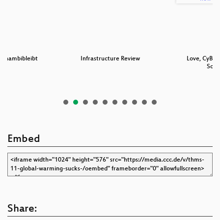
 #hambibleibt
Infrastructure Review
Love, CyBor
Sour
Embed
Share: