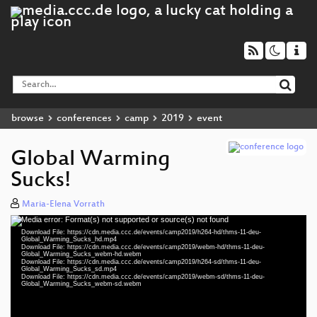
browse
conferences
camp
2019
event
Global Warming
Sucks!
Maria-Elena Vorrath
Media error: Format(s) not supported or source(s) not found
Video
Download File: https://cdn.media.ccc.de/events/camp2019/h264-hd/thms-11-deu-
Player
Global_Warming_Sucks_hd.mp4
Download File: https://cdn.media.ccc.de/events/camp2019/webm-hd/thms-11-deu-
Global_Warming_Sucks_webm-hd.webm
Download File: https://cdn.media.ccc.de/events/camp2019/h264-sd/thms-11-deu-
Global_Warming_Sucks_sd.mp4
Download File: https://cdn.media.ccc.de/events/camp2019/webm-sd/thms-11-deu-
deu 1080p (mp4)
Global_Warming_Sucks_webm-sd.webm
deu 1080p (webm)