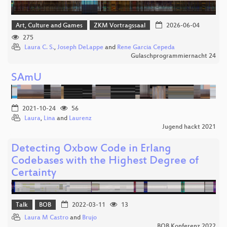
Art, Culture and Games
ZKM Vortragssaal
2026-06-04
275
Laura C. S.
,
Joseph DeLappe
and
Rene Garcia Cepeda
Gulaschprogrammiernacht 24
SAmU
2021-10-24
56
Laura
,
Lina
and
Laurenz
Jugend hackt 2021
Detecting Oxbow Code in Erlang
Codebases with the Highest Degree of
Certainty
Talk
BOB
2022-03-11
13
Laura M Castro
and
Brujo
BOB Konferenz 2022