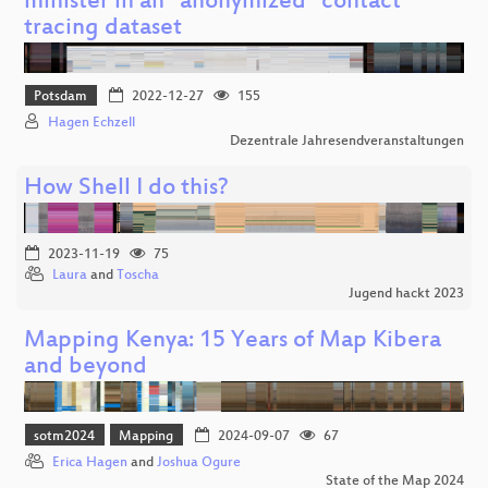
minister in an "anonymized" contact
tracing dataset
Potsdam
2022-12-27
155
Hagen Echzell
Dezentrale Jahresendveranstaltungen
How Shell I do this?
2023-11-19
75
Laura
and
Toscha
Jugend hackt 2023
Mapping Kenya: 15 Years of Map Kibera
and beyond
sotm2024
Mapping
2024-09-07
67
Erica Hagen
and
Joshua Ogure
State of the Map 2024