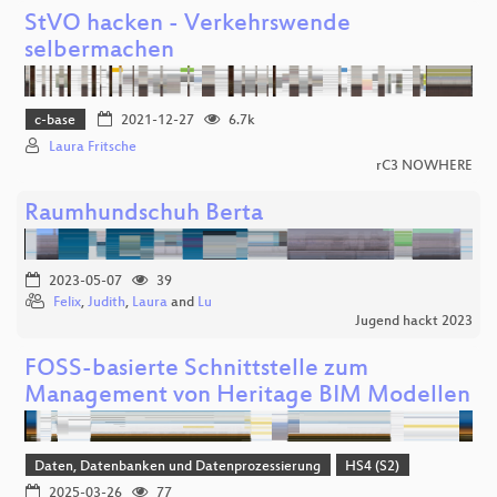
StVO hacken - Verkehrswende
selbermachen
c-base
2021-12-27
6.7k
Laura Fritsche
rC3 NOWHERE
Raumhundschuh Berta
2023-05-07
39
Felix
,
Judith
,
Laura
and
Lu
Jugend hackt 2023
FOSS-basierte Schnittstelle zum
Management von Heritage BIM Modellen
Daten, Datenbanken und Datenprozessierung
HS4 (S2)
2025-03-26
77