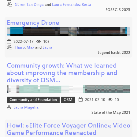
Güren Tan Dinga
and
Laura Fernandez Resta
FOSSGIS 2025
Emergency Drone
2022-07-17
103
Tharo
,
Max
and
Laura
Jugend hackt 2022
Community growth: What we learned
about improving the membership and
diversity of OSM…
Community and Foundation
OSM
2021-07-10
15
Laura Mugeha
State of the Map 2021
Howl: »Elite Force Voyager Online« Video
Game Performance Reenacted