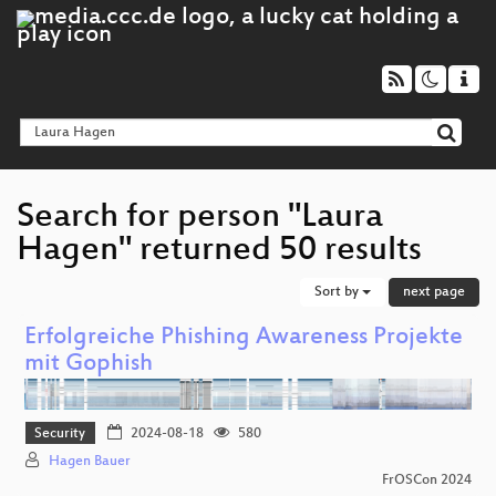
Search for person "Laura
Hagen" returned 50 results
Sort by
next page
Erfolgreiche Phishing Awareness Projekte
mit Gophish
Security
2024-08-18
580
Hagen Bauer
FrOSCon 2024