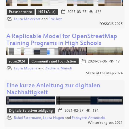
Praxisberichte
HS1 (Aula)
2025-03-27
422
Laura Meierkort
and
Erik Jost
FOSSGIS 2025
A Replicable Model for OpenStreetMap
Training Programs in High Schools
sotm2024
Community and Foundation
2024-09-06
17
Laura Mugeha
and
Zacharia Muindi
State of the Map 2024
Eine kurze Anleitung zur digitalen
Nachhaltigkeit
Digitale Selbstverteidigung
2021-02-27
194
Rahel Estermann
,
Laura Hagen
and
Panayotis Antoniadis
Winterkongress 2021