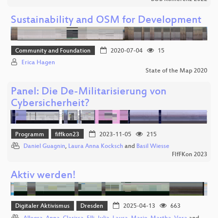
Sustainability and OSM for Development
Community and Foundation
2020-07-04
15
Erica Hagen
State of the Map 2020
Panel: Die De-Militarisierung von
Cybersicherheit?
Programm
fiffkon23
2023-11-05
215
Daniel Guagnin
,
Laura Anna Kocksch
and
Basil Wiesse
FIfFKon 2023
Aktiv werden!
Digitaler Aktivismus
Dresden
2025-04-13
663