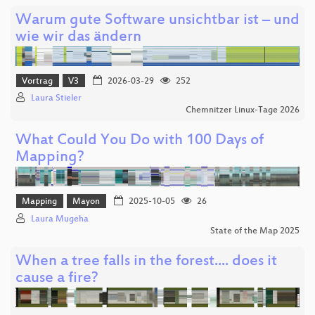
Warum gute Software unsichtbar ist – und
wie wir das ändern
Vortrag
V3
2026-03-29
252
Laura Stieler
Chemnitzer Linux-Tage 2026
What Could You Do with 100 Days of
Mapping?
Mapping
Mayon
2025-10-05
26
Laura Mugeha
State of the Map 2025
When a tree falls in the forest.... does it
cause a fire?