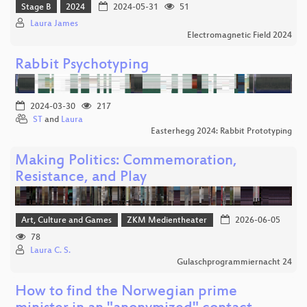
Stage B
2024
2024-05-31
51
Laura James
Electromagnetic Field 2024
Rabbit Psychotyping
2024-03-30
217
ST
and
Laura
Easterhegg 2024: Rabbit Prototyping
Making Politics: Commemoration,
Resistance, and Play
Art, Culture and Games
ZKM Medientheater
2026-06-05
78
Laura C. S.
Gulaschprogrammiernacht 24
How to find the Norwegian prime