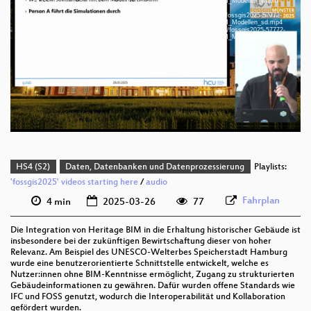
deu-FOSS-basierte_Schnittstelle_zum_Management_von_Heritage_BIM_Modellen_webm-
hd.webm
Download File: https://cdn.media.ccc.de/events/fossgis/2025/h264-sd/fossgis2025-57772-
deu-FOSS-basierte_Schnittstelle_zum_Management_von_Heritage_BIM_Modellen_sd.mp4
deu 1080p (mp4)
Download File: https://cdn.media.ccc.de/events/fossgis/2025/webm-sd/fossgis2025-57772-
deu-FOSS-basierte_Schnittstelle_zum_Management_von_Heritage_BIM_Modellen_webm-
sd.webm
deu 1080p (webm)
deu 576p (mp4)
deu 576p (webm)
HS4 (S2)
Daten, Datenbanken und Datenprozessierung
Playlists:
'fossgis2025' videos starting here
/
audio
Fahrplan
4 min
2025-03-26
77
Die Integration von Heritage BIM in die Erhaltung historischer Gebäude ist
insbesondere bei der zukünftigen Bewirtschaftung dieser von hoher
Relevanz. Am Beispiel des UNESCO-Welterbes Speicherstadt Hamburg
wurde eine benutzerorientierte Schnittstelle entwickelt, welche es
Nutzer:innen ohne BIM-Kenntnisse ermöglicht, Zugang zu strukturierten
Gebäudeinformationen zu gewähren. Dafür wurden offene Standards wie
IFC und FOSS genutzt, wodurch die Interoperabilität und Kollaboration
gefördert wurden.