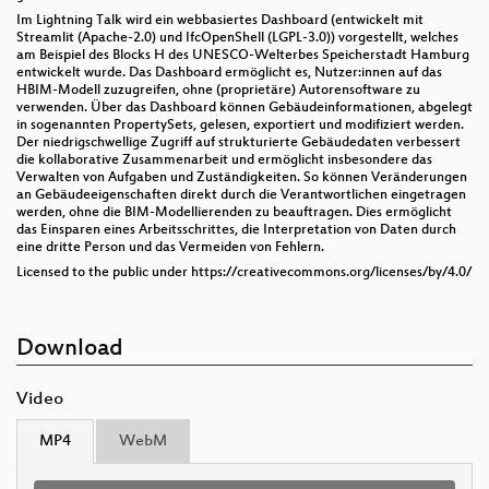
Im Lightning Talk wird ein webbasiertes Dashboard (entwickelt mit
Streamlit (Apache-2.0) und IfcOpenShell (LGPL-3.0)) vorgestellt, welches
am Beispiel des Blocks H des UNESCO-Welterbes Speicherstadt Hamburg
entwickelt wurde. Das Dashboard ermöglicht es, Nutzer:innen auf das
HBIM-Modell zuzugreifen, ohne (proprietäre) Autorensoftware zu
verwenden. Über das Dashboard können Gebäudeinformationen, abgelegt
in sogenannten PropertySets, gelesen, exportiert und modifiziert werden.
Der niedrigschwellige Zugriff auf strukturierte Gebäudedaten verbessert
die kollaborative Zusammenarbeit und ermöglicht insbesondere das
Verwalten von Aufgaben und Zuständigkeiten. So können Veränderungen
an Gebäudeeigenschaften direkt durch die Verantwortlichen eingetragen
werden, ohne die BIM-Modellierenden zu beauftragen. Dies ermöglicht
das Einsparen eines Arbeitsschrittes, die Interpretation von Daten durch
eine dritte Person und das Vermeiden von Fehlern.
Licensed to the public under https://creativecommons.org/licenses/by/4.0/
Download
Video
MP4
WebM