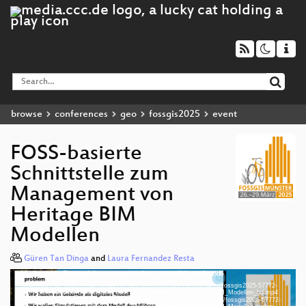
browse
conferences
geo
fossgis2025
event
FOSS-basierte
Schnittstelle zum
Management von
Heritage BIM
Modellen
Güren Tan Dinga
and
Laura Fernandez Resta
Media error: Format(s) not supported or source(s) not found
Video
Download File: https://cdn.media.ccc.de/events/fossgis/2025/h264-hd/fossgis2025-57772-
Player
deu-FOSS-basierte_Schnittstelle_zum_Management_von_Heritage_BIM_Modellen_hd.mp4
Download File: https://cdn.media.ccc.de/events/fossgis/2025/webm-hd/fossgis2025-57772-