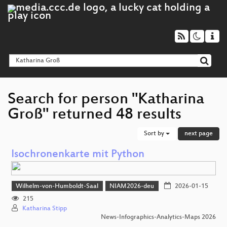
Search for person "Katharina
Groß" returned 48 results
Sort by
next page
Isochronenkarte mit Python
Wilhelm-von-Humboldt-Saal
NIAM2026-deu
2026-01-15
215
Katharina Stipp
News-Infographics-Analytics-Maps 2026