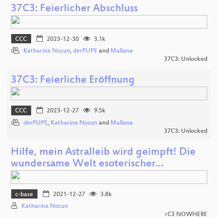
37C3: Feierlicher Abschluss
CCC
2023-12-30
3.1k
Katharina Nocun
,
derPUPE
and
Mullana
37C3: Unlocked
37C3: Feierliche Eröffnung
CCC
2023-12-27
9.5k
derPUPE
,
Katharina Nocun
and
Mullana
37C3: Unlocked
Hilfe, mein Astralleib wird geimpft! Die
wundersame Welt esoterischer…
c-base
2021-12-27
3.8k
Katharina Nocun
rC3 NOWHERE