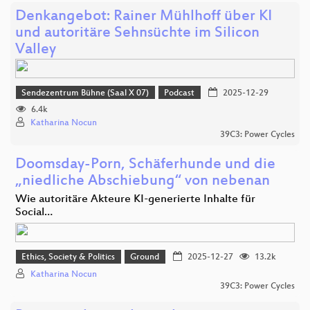
Denkangebot: Rainer Mühlhoff über KI
und autoritäre Sehnsüchte im Silicon
Valley
Sendezentrum Bühne (Saal X 07)
Podcast
2025-12-29
6.4k
Katharina Nocun
39C3: Power Cycles
Doomsday-Porn, Schäferhunde und die
„niedliche Abschiebung“ von nebenan
Wie autoritäre Akteure KI-generierte Inhalte für
Social…
Ethics, Society & Politics
Ground
2025-12-27
13.2k
Katharina Nocun
39C3: Power Cycles