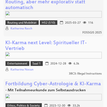
Routing, aber mehr explorativ statt
automatisch
Routing und Mobilität
HS2 (S10)
2025-03-27
116
Katharina Rasch
FOSSGIS 2025
KI-Karma next Level: Spiritueller IT-
Vertrieb
Entertainment
Saal 1
2024-12-28
6.3k
Katharina Nocun
38C3: Illegal Instructions
Fortbildung Cyber-Astrologie & KI-Karma
- Mit Teilnahmeurkunde zum Selbstausdrucken
Ethics, Politics & Society
2023-12-30
33.2k