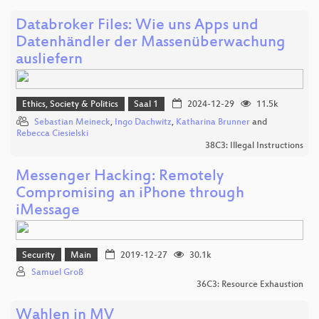
Databroker Files: Wie uns Apps und
Datenhändler der Massenüberwachung
ausliefern
Ethics, Society & Politics
Saal 1
2024-12-29
11.5k
Sebastian Meineck
,
Ingo Dachwitz
,
Katharina Brunner
and
Rebecca Ciesielski
38C3: Illegal Instructions
Messenger Hacking: Remotely
Compromising an iPhone through
iMessage
Security
Main
2019-12-27
30.1k
Samuel Groß
36C3: Resource Exhaustion
Wahlen in MV