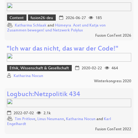
Content
fusion26-deu
2026-06-27
185
Katharina Schlaak
and
Hümeyra Acet und Katja von
Zusammen bewegen! und Netzwerk Polylux
Fusion ConTent 2026
"Ich war das nicht, das war der Code!"
Ethik, Wissenschaft & Gesellschaft
2020-02-22
464
Katharina Nocun
Winterkongress 2020
Logbuch:Netzpolitik 434
2022-07-02
2.1k
Tim Pritlove
,
Linus Neumann
,
Katharina Nocun
and
Karl
Engelhardt
Fusion ConTent 2022