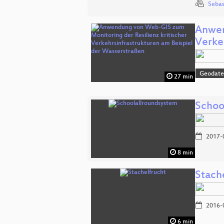
Sebas
Anwen
Verke
Geodate
27 min
Schoo
2017-
8 min
Stach
2016-
6 min