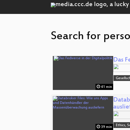
Search for perso
Das Fe
Gesellsc
41 min
Datab
auslie
Ethics, S
39 min