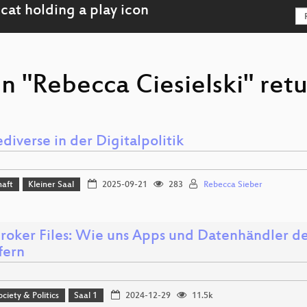
n "Rebecca Ciesielski" retu
diverse in der Digitalpolitik
haft
Kleiner Saal
2025-09-21
283
Rebecca Sieber
roker Files: Wie uns Apps und Datenhändler 
fern
ociety & Politics
Saal 1
2024-12-29
11.5k