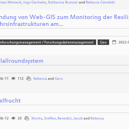
tian Meineck
,
Ingo Dachwitz
,
Katharina Brunner
and
Rebecca Ciesielski
dung von Web-GIS zum Monitoring der Resilie
hrsinfrastrukturen am…
nforschungsmanagement / Forschungsdatenmanagement
Geo
2022-
lallroundsystem
06-11
112
Rebecca
and
Gero
elfrucht
06-12
20
Moritz
,
Steffen
,
Benedict
,
Jacob
and
Rebecca