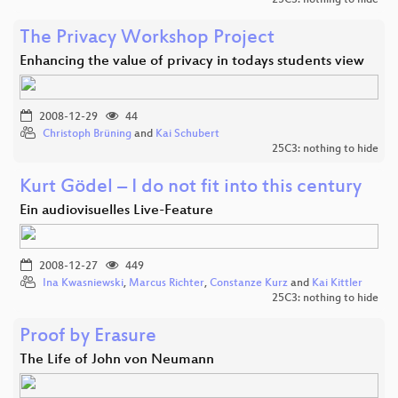
25C3: nothing to hide
The Privacy Workshop Project
Enhancing the value of privacy in todays students view
2008-12-29
44
Christoph Brüning
and
Kai Schubert
25C3: nothing to hide
Kurt Gödel – I do not fit into this century
Ein audiovisuelles Live-Feature
2008-12-27
449
Ina Kwasniewski
,
Marcus Richter
,
Constanze Kurz
and
Kai Kittler
25C3: nothing to hide
Proof by Erasure
The Life of John von Neumann