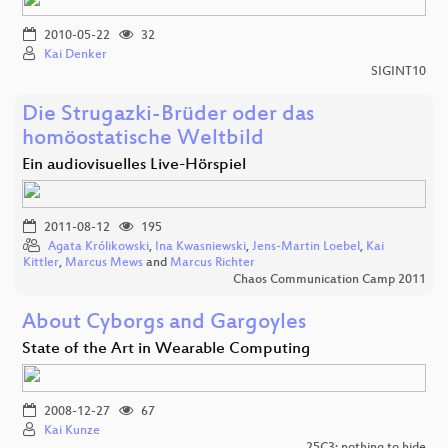
2010-05-22
32
Kai Denker
SIGINT10
Die Strugazki-Brüder oder das
homöostatische Weltbild
Ein audiovisuelles Live-Hörspiel
2011-08-12
195
Agata Królikowski
,
Ina Kwasniewski
,
Jens-Martin Loebel
,
Kai
Kittler
,
Marcus Mews
and
Marcus Richter
Chaos Communication Camp 2011
About Cyborgs and Gargoyles
State of the Art in Wearable Computing
2008-12-27
67
Kai Kunze