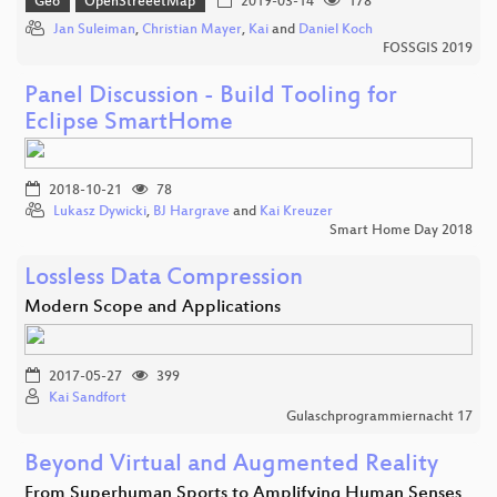
Geo
OpenStreeetMap
2019-03-14
178
Jan Suleiman
,
Christian Mayer
,
Kai
and
Daniel Koch
FOSSGIS 2019
Panel Discussion - Build Tooling for
Eclipse SmartHome
2018-10-21
78
Lukasz Dywicki
,
BJ Hargrave
and
Kai Kreuzer
Smart Home Day 2018
Lossless Data Compression
Modern Scope and Applications
2017-05-27
399
Kai Sandfort
Gulaschprogrammiernacht 17
Beyond Virtual and Augmented Reality
From Superhuman Sports to Amplifying Human Senses