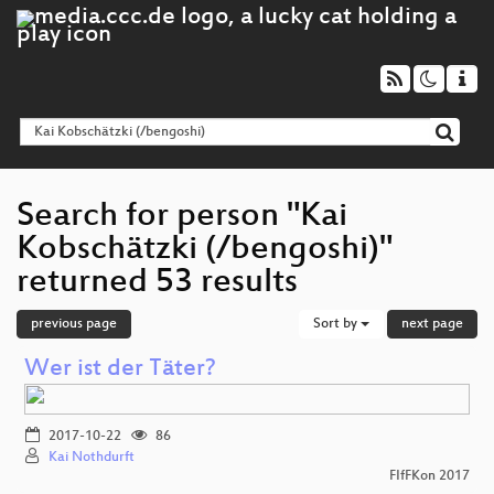
Search for person "Kai
Kobschätzki (/bengoshi)"
returned 53 results
previous page
Sort by
next page
Wer ist der Täter?
2017-10-22
86
Kai Nothdurft
FIfFKon 2017