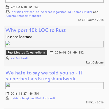
2018-11-18
149
Kerstin Fritzsche
,
Kai Andreas Ingólfsson
,
Dr Thomas Müller
and
Alberto Jimenez Mendoza
Bits & Bäume 2018
Why port 10k LOC to Rust
Lessons learned
Rust Meetup Cologne/Bonn
2016-06-06
882
Kai Michaelis
Rust Cologne
We hate to say we told you so - IT
Sicherheit als Kriegshandwerk
2016-11-27
501
Sylvia Johnigk und Kai Nothdurft
FIfFKon 2016