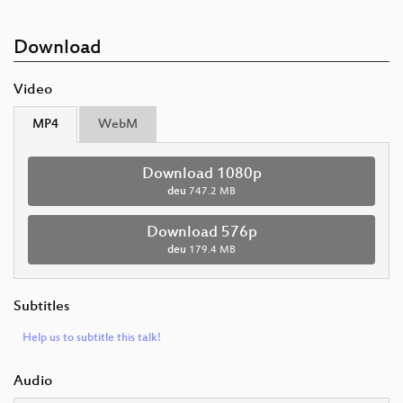
Download
Video
MP4
WebM
Download 1080p
deu
747.2 MB
Download 576p
deu
179.4 MB
Subtitles
Help us to subtitle this talk!
Audio