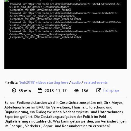
Video
Download File: https://cdn.media.ccc.de/events/bitsundbaeume/2018/h264-hd/bub2018-252-
Player
deu-Was_sind_die_grossen_Gestaltungsaufgaben_-
_Gespraech_mit_dem_Umweltministerium_hd.mp4
Download File: https://cdn.media.ccc.de/events/bitsundbaeume/2018/webm-hd/bub2018-
252-deu-Was_sind_die_grossen_Gestaltungsaufgaben_-
_Gespraech_mit_dem_Umweltministerium_webm-hd.webm
Download File: https://cdn.media.ccc.de/events/bitsundbaeume/2018/h264-sd/bub2018-252-
deu-Was_sind_die_grossen_Gestaltungsaufgaben_-
deu 1080p (mp4)
_Gespraech_mit_dem_Umweltministerium_sd.mp4
Download File: https://cdn.media.ccc.de/events/bitsundbaeume/2018/webm-sd/bub2018-
deu 1080p (webm)
252-deu-Was_sind_die_grossen_Gestaltungsaufgaben_-
_Gespraech_mit_dem_Umweltministerium_webm-sd.webm
deu 576p (mp4)
deu 576p (webm)
Playlists:
'bub2018' videos starting here
/
audio
/
related events
Fahrplan
55 min
2018-11-17
156
Bei der Podiumsdiskussion wird in Gesprächsatmosphäre mit Dirk Meyer,
Abteilungsleiter im BMU für Verwaltung, Haushalt, Forschung und
Digitalisierung, ein Dialog zwischen Nachhaltigkeits- und Unternehmens-
Experten geführt. Die Gestaltungsaufgaben der Politik im Feld
Digitalisierung sind zahlreich. Was kann getan werden, um Veränderungen
im Energie-, Verkehrs-, Agrar- und Konsumbereich zu erreichen?