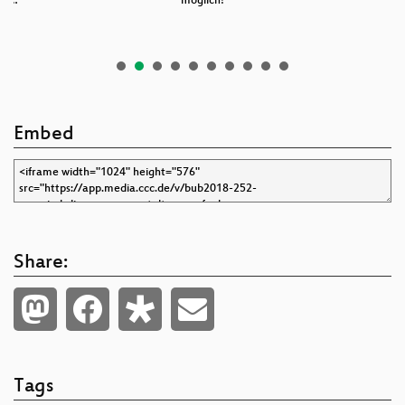
Le…
möglich!
s
Embed
Share:
Tags