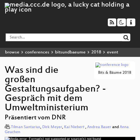
browse
conferences
bitsundbaeume
2018
event
Was sind die
Bits & Bäume 2018
großen
Gestaltungsaufgaben? -
Gespräch mit dem
Umweltministerium
Präsentiert vom DNR
Tilman Santarius
,
Dirk Meyer
,
Kai Niebert
,
Andrea Bauer
and
Anna
Geuchen
Media error: Format(s) not supported or source(s) not found